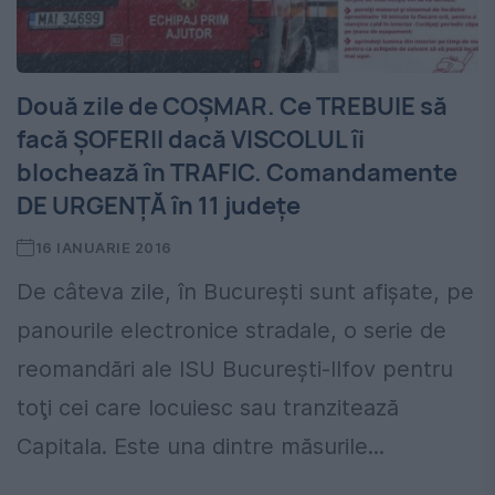
Două zile de COŞMAR. Ce TREBUIE să
facă ŞOFERII dacă VISCOLUL îi
blochează în TRAFIC. Comandamente
DE URGENŢĂ în 11 judeţe
16 IANUARIE 2016
De câteva zile, în Bucureşti sunt afişate, pe
panourile electronice stradale, o serie de
reomandări ale ISU Bucureşti-Ilfov pentru
toţi cei care locuiesc sau tranzitează
Capitala. Este una dintre măsurile...