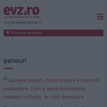
Știri
naționale
coordonare@evzgroup.ro
și
▼ Proiecte speciale
internaționale
|
România
panouri
-
Evenimentul
Zilei