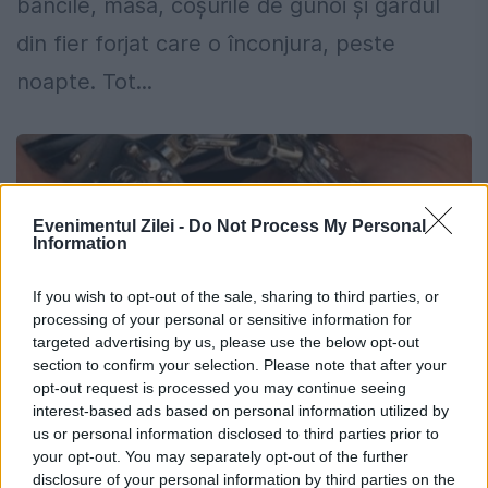
băncile, masa, coșurile de gunoi și gardul
din fier forjat care o înconjura, peste
noapte. Tot...
Evenimentul Zilei -
Do Not Process My Personal
Information
If you wish to opt-out of the sale, sharing to third parties, or
processing of your personal or sensitive information for
targeted advertising by us, please use the below opt-out
section to confirm your selection. Please note that after your
opt-out request is processed you may continue seeing
interest-based ads based on personal information utilized by
Polițiști din patru țări au anihilat o
us or personal information disclosed to third parties prior to
your opt-out. You may separately opt-out of the further
GRUPARE de HOȚI ROMÂNI. Ce furau i-a
disclosure of your personal information by third parties on the