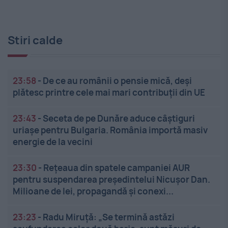
Stiri calde
23:58
-
De ce au românii o pensie mică, deși
plătesc printre cele mai mari contribuții din UE
23:43
-
Seceta de pe Dunăre aduce câștiguri
uriașe pentru Bulgaria. România importă masiv
energie de la vecini
23:30
-
Rețeaua din spatele campaniei AUR
pentru suspendarea președintelui Nicușor Dan.
Milioane de lei, propagandă și conexi...
23:23
-
Radu Miruță: „Se termină astăzi