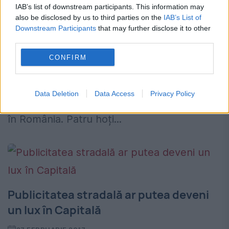
UIMIT pe anchetetori
IAB’s list of downstream participants. This information may
also be disclosed by us to third parties on the
IAB’s List of
27 OCTOMBRIE 2017
Downstream Participants
that may further disclose it to other
third parties.
Polițiști din patru țări au cooperat pentru
CONFIRM
anihilarea unei grupări de hoți români,
specializată în furturi de panouri voltaice.
Data Deletion
Data Access
Privacy Policy
Bunurile erau sustrase din Italia și vândute
în România. Patru hoți...
Publicitatea stradală ar putea deveni
un lux în Capitală