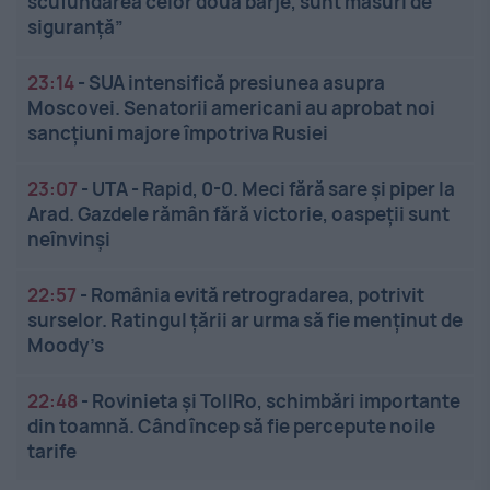
scufundarea celor două barje, sunt măsuri de
siguranţă”
23:14
-
SUA intensifică presiunea asupra
Moscovei. Senatorii americani au aprobat noi
sancțiuni majore împotriva Rusiei
23:07
-
UTA - Rapid, 0-0. Meci fără sare și piper la
Arad. Gazdele rămân fără victorie, oaspeții sunt
neînvinși
22:57
-
România evită retrogradarea, potrivit
surselor. Ratingul țării ar urma să fie menținut de
Moody’s
22:48
-
Rovinieta și TollRo, schimbări importante
din toamnă. Când încep să fie percepute noile
tarife