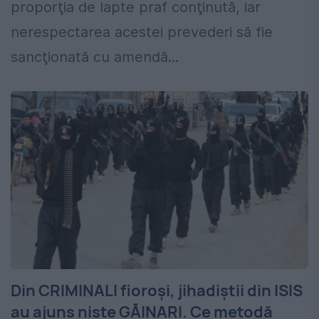
proporţia de lapte praf conţinută, iar
nerespectarea acestei prevederi să fie
sancţionată cu amendă...
Din CRIMINALI fioroşi, jihadiştii din ISIS
au ajuns nişte GĂINARI. Ce metodă