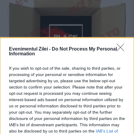
Evenimentul Zilei -
Do Not Process My Personal
Information
If you wish to opt-out of the sale, sharing to third parties, or
processing of your personal or sensitive information for
targeted advertising by us, please use the below opt-out
Black Friday 2018 și MAREA ȚEAPĂ DIN
section to confirm your selection. Please note that after your
ROMÂNIA. Avem reacția autorităților.
opt-out request is processed you may continue seeing
interest-based ads based on personal information utilized by
Breaking news social
us or personal information disclosed to third parties prior to
your opt-out. You may separately opt-out of the further
16 NOIEMBRIE 2018
disclosure of your personal information by third parties on the
Preşedintele Autorităţii Naţionale pentru
IAB’s list of downstream participants. This information may
also be disclosed by us to third parties on the
IAB’s List of