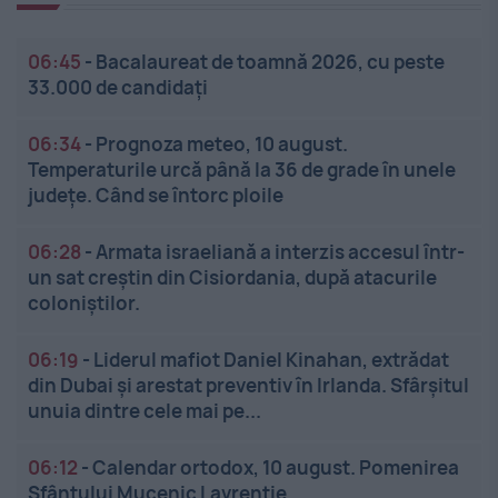
06:45
-
Bacalaureat de toamnă 2026, cu peste
33.000 de candidați
06:34
-
Prognoza meteo, 10 august.
Temperaturile urcă până la 36 de grade în unele
județe. Când se întorc ploile
06:28
-
Armata israeliană a interzis accesul într-
un sat creștin din Cisiordania, după atacurile
coloniștilor.
06:19
-
Liderul mafiot Daniel Kinahan, extrădat
din Dubai și arestat preventiv în Irlanda. Sfârșitul
unuia dintre cele mai pe...
06:12
-
Calendar ortodox, 10 august. Pomenirea
Sfântului Mucenic Lavrentie