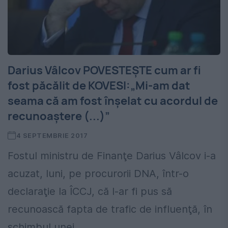
Darius Vâlcov POVESTEȘTE cum ar fi
fost păcălit de KOVESI:„Mi-am dat
seama că am fost înşelat cu acordul de
recunoaştere (...)”
4 SEPTEMBRIE 2017
Fostul ministru de Finanţe Darius Vâlcov i-a
acuzat, luni, pe procurorii DNA, într-o
declaraţie la ÎCCJ, că l-ar fi pus să
recunoască fapta de trafic de influenţă, în
schimbul unei...