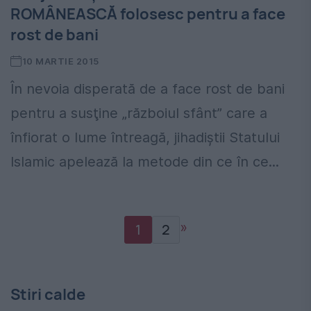
ROMÂNEASCĂ folosesc pentru a face
rost de bani
10 MARTIE 2015
În nevoia disperată de a face rost de bani
pentru a susţine „războiul sfânt” care a
înfiorat o lume întreagă, jihadiştii Statului
Islamic apelează la metode din ce în ce...
»
1
2
Stiri calde