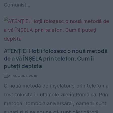
Comunist...
ATENŢIE! Hoţii folosesc o nouă metodă
de a vă ÎNŞELA prin telefon. Cum îi
puteţi depista
21 AUGUST 2015
O nouă metodă de înşelătorie prin telefon a
fost folosită în ultimele zile în România. Prin
metoda "tombola aniversară", oamenii sunt
sunaţi şi şi se spune că sunt câștigătorii