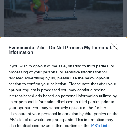
Reguli aspre pentru cei care vor devină
Evenimentul Zilei -
Do Not Process My Personal
Information
asistenţi maternali. Noi modificări
legislative
If you wish to opt-out of the sale, sharing to third parties, or
processing of your personal or sensitive information for
1 AUGUST 2024
targeted advertising by us, please use the below opt-out
section to confirm your selection. Please note that after your
România. Modificările legislative aprobate
opt-out request is processed you may continue seeing
recent de Guvern prevăd o serie de reguli
interest-based ads based on personal information utilized by
us or personal information disclosed to third parties prior to
dure pentru cei care își doresc să devină
your opt-out. You may separately opt-out of the further
disclosure of your personal information by third parties on the
asistenţi maternali . Reguli dure pentru cei
IAB’s list of downstream participants. This information may
care vor devină...
also be disclosed by us to third parties on the
IAB’s List of