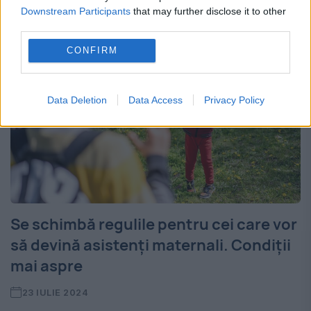
Downstream Participants
that may further disclose it to other
third parties.
CONFIRM
Data Deletion
Data Access
Privacy Policy
Se schimbă regulile pentru cei care vor
să devină asistenți maternali. Condiții
mai aspre
23 IULIE 2024