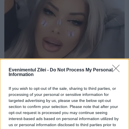
Evenimentul Zilei -
Do Not Process My Personal
Information
Loredana Chivu trece la o nouă
măsură. „Îmi place să fiu o femeie
If you wish to opt-out of the sale, sharing to third parties, or
processing of your personal or sensitive information for
voluptoasă''
targeted advertising by us, please use the below opt-out
section to confirm your selection. Please note that after your
26 IUNIE 2020
opt-out request is processed you may continue seeing
interest-based ads based on personal information utilized by
Loredana Chivu este una dintre cele mai
us or personal information disclosed to third parties prior to