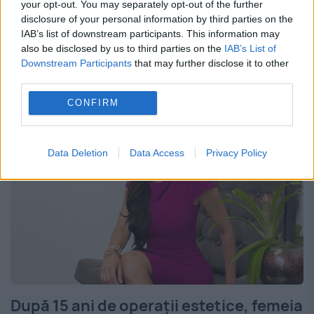
„tunate” vedete din showbiz-ul autohton,
your opt-out. You may separately opt-out of the further
disclosure of your personal information by third parties on the
dar nu renunță la operațiile estetice. De la
IAB’s list of downstream participants. This information may
also be disclosed by us to third parties on the
IAB’s List of
ultima intervenție a medicului estetician nu
Downstream Participants
that may further disclose it to other
a trecut prea mult...
third parties.
CONFIRM
Data Deletion
Data Access
Privacy Policy
După 15 ani de operaţii estetice, femeia