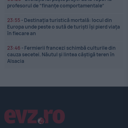
profesorul de ”finanțe comportamentale”
23:55
-
Destinația turistică mortală: locul din
Europa unde peste o sută de turiști își pierd viața
în fiecare an
23:46
-
Fermierii francezi schimbă culturile din
cauza secetei. Năutul și lintea câștigă teren în
Alsacia
Linkuri utile