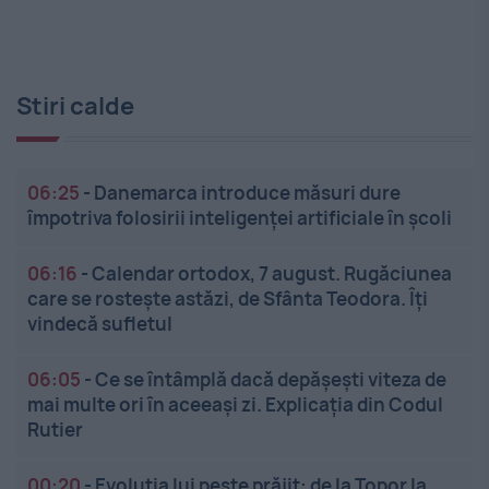
Stiri calde
06:25
-
Danemarca introduce măsuri dure
împotriva folosirii inteligenței artificiale în școli
06:16
-
Calendar ortodox, 7 august. Rugăciunea
care se rostește astăzi, de Sfânta Teodora. Îți
vindecă sufletul
06:05
-
Ce se întâmplă dacă depășești viteza de
mai multe ori în aceeași zi. Explicația din Codul
Rutier
00:20
-
Evoluția lui pește prăjit: de la Topor la