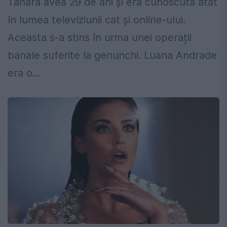
Tânăra avea 29 de ani și era cunoscută atât
în lumea televiziunii cat și online-ului.
Aceasta s-a stins în urma unei operații
banale suferite la genunchi. Luana Andrade
era o...