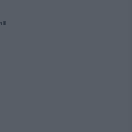
lii
r