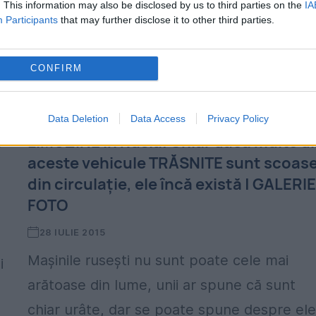
. This information may also be disclosed by us to third parties on the
IA
valoarea...
Participants
that may further disclose it to other third parties.
CONFIRM
Data Deletion
Data Access
Privacy Policy
e
LIMUZINE în Rusia. Chiar dacă multe d
aceste vehicule TRĂSNITE sunt scoas
din circulaţie, ele încă există | GALERI
FOTO
28 IULIE 2015
Maşinile ruseşti nu sunt poate cele mai
i
arătoase din lume, unii ar spune că sunt
chiar urâte, dar se poate spune despre el