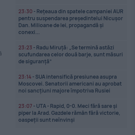
23:30
-
Rețeaua din spatele campaniei AUR
pentru suspendarea președintelui Nicușor
Dan. Milioane de lei, propagandă și
conexi...
23:23
-
Radu Miruță: „Se termină astăzi
ă
scufundarea celor două barje, sunt măsuri
de siguranţă”
23:14
-
SUA intensifică presiunea asupra
Moscovei. Senatorii americani au aprobat
noi sancțiuni majore împotriva Rusiei
23:07
-
UTA - Rapid, 0-0. Meci fără sare și
piper la Arad. Gazdele rămân fără victorie,
oaspeții sunt neînvinși