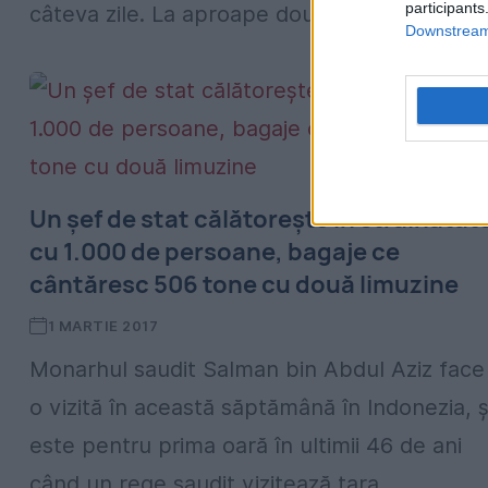
participants
câteva zile. La aproape două decenii...
Downstream 
Un șef de stat călătoreşte în străinătat
cu 1.000 de persoane, bagaje ce
cântăresc 506 tone cu două limuzine
1 MARTIE 2017
Monarhul saudit Salman bin Abdul Aziz face
o vizită în această săptămână în Indonezia, ș
este pentru prima oară în ultimii 46 de ani
când un rege saudit vizitează ţara...