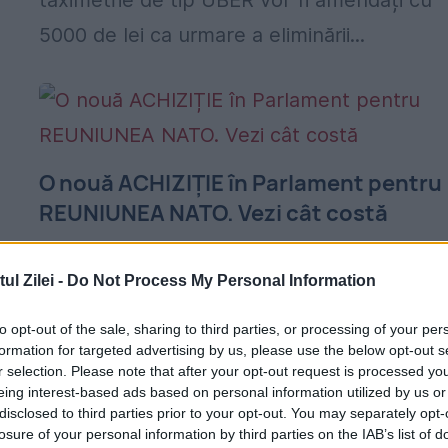
taximetrie de tip UBER vor fi amendați cu
5000 de lei ca urmare a eliminării...
O nouă ACHIZIȚIE în Parlament pentru
REUNIUNEA NATO. Vezi cât costă
10 IULIE 2017
l Zilei -
Do Not Process My Personal Information
Camera Deputaţilor cumpără un sistem
pentru traducerea conferinţelor de presa, 
to opt-out of the sale, sharing to third parties, or processing of your per
formation for targeted advertising by us, please use the below opt-out s
x
vederea organizarii de către Parlament a
r selection. Please note that after your opt-out request is processed y
eing interest-based ads based on personal information utilized by us or
celei de-a 63-a Sesiuni anuale a Adunarii
disclosed to third parties prior to your opt-out. You may separately opt-
r
Parlamentare a NATO la Bucureşti,
losure of your personal information by third parties on the IAB’s list of