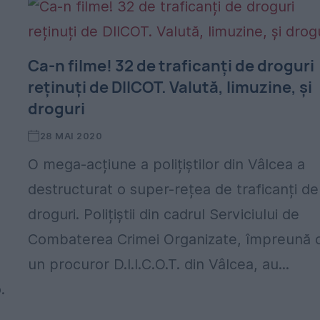
Ca-n filme! 32 de traficanți de droguri
reținuți de DIICOT. Valută, limuzine, și
droguri
28 MAI 2020
O mega-acțiune a polițiștilor din Vâlcea a
destructurat o super-rețea de traficanți de
droguri. Polițiștii din cadrul Serviciului de
Combaterea Crimei Organizate, împreună 
un procuror D.I.I.C.O.T. din Vâlcea, au...
.