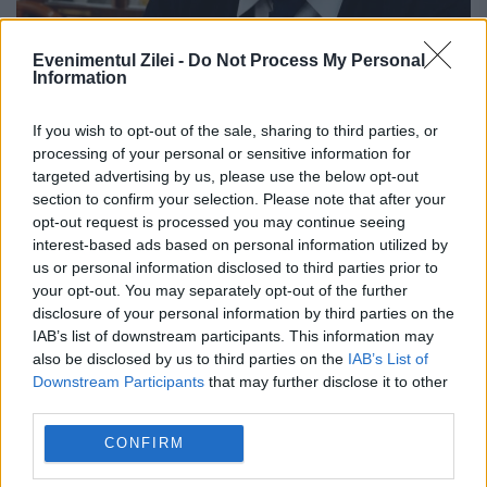
Evenimentul Zilei -
Do Not Process My Personal
Information
Dragoș Dolănescu a dezvăluit ce i-a
spus tatăl său chiar înainte să moară.
If you wish to opt-out of the sale, sharing to third parties, or
De ce Ion Dolănescu era supărat pe fiul
processing of your personal or sensitive information for
targeted advertising by us, please use the below opt-out
său cel mic
section to confirm your selection. Please note that after your
opt-out request is processed you may continue seeing
29 IUNIE 2023
interest-based ads based on personal information utilized by
Au trecut 14 de ani de la moartea
us or personal information disclosed to third parties prior to
your opt-out. You may separately opt-out of the further
regretatului Ion Dolănescu, iar conflictul
disclosure of your personal information by third parties on the
IAB’s list of downstream participants. This information may
dintre cei doi băieți ai artistului nu s-a
also be disclosed by us to third parties on the
IAB’s List of
încheiat nici acum. Dragoș Dolănescu a
Downstream Participants
that may further disclose it to other
third parties.
dezvăluit ce i-a...
CONFIRM