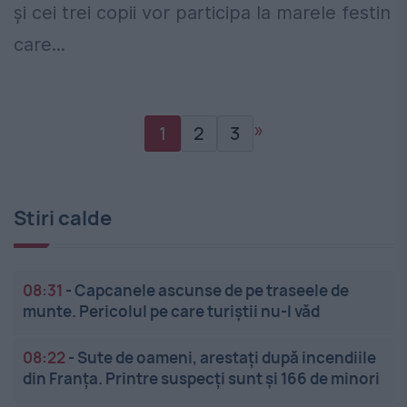
și cei trei copii vor participa la marele festin
care...
»
1
2
3
Stiri calde
08:31
-
Capcanele ascunse de pe traseele de
munte. Pericolul pe care turiștii nu-l văd
08:22
-
Sute de oameni, arestați după incendiile
din Franța. Printre suspecți sunt și 166 de minori