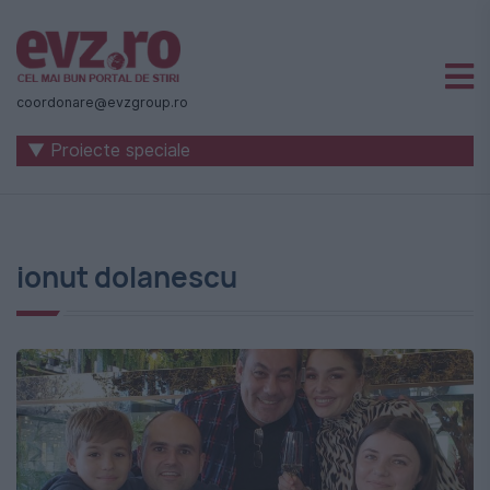
Știri
naționale
coordonare@evzgroup.ro
și
▼ Proiecte speciale
internaționale
|
România
ionut dolanescu
-
Evenimentul
Zilei