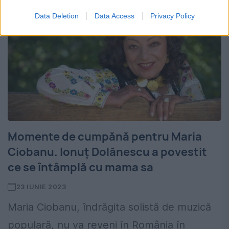
Data Deletion
Data Access
Privacy Policy
Momente de cumpănă pentru Maria
Ciobanu. Ionuț Dolănescu a povestit
ce se întâmplă cu mama sa
23 IUNIE 2023
Maria Ciobanu, îndrăgita solistă de muzică
populară, nu va reveni în România în