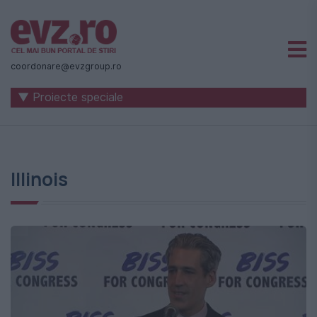
Știri
naționale
coordonare@evzgroup.ro
și
▼ Proiecte speciale
internaționale
|
România
Illinois
-
Evenimentul
Zilei