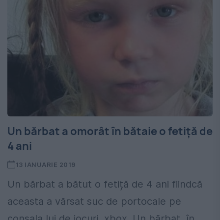
Un bărbat a omorât în bătaie o fetiță de
4 ani
13 IANUARIE 2019
Un bărbat a bătut o fetiță de 4 ani fiindcă
aceasta a vărsat suc de portocale pe
consala lui de jocuri, xbox. Un bărbat, în