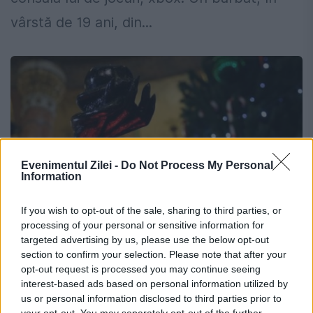
vârstă de 19 ani, din...
Evenimentul Zilei -
Do Not Process My Personal
Information
If you wish to opt-out of the sale, sharing to third parties, or
processing of your personal or sensitive information for
targeted advertising by us, please use the below opt-out
Statul Illinois îl primește pe Satan
section to confirm your selection. Please note that after your
lângă Pomul de Crăciun
opt-out request is processed you may continue seeing
interest-based ads based on personal information utilized by
us or personal information disclosed to third parties prior to
17 DECEMBRIE 2018
your opt-out. You may separately opt-out of the further