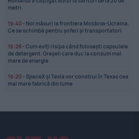
Românul a câștigat aurul la sărituri de la 20 de
metri
19:40
-
Noi măsuri la frontiera Moldova-Ucraina.
Ce se schimbă pentru șoferi și transportatori
19:28
-
Cum eviți risipa când folosești capsulele
de detergent. Greșeli care duc la consum mai
mare de energie
19:20
-
SpaceX și Tesla vor construi în Texas cea
mai mare fabrică din lume