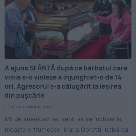
A ajuns SFÂNTĂ după ce bărbatul care
vroia s-o violeze a înjunghiat-o de 14
ori. Agresorul s-a călugărit la ieşirea
din puşcărie
16 OCTOMBRIE 2015
Mii de americani au venit să se închine la
moaştele frumoasei Maria Goretti, ucisă cu