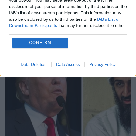
Satanismul își face tot mai mult simțită
disclosure of your personal information by third parties on the
IAB’s list of downstream participants. This information may
prezența în locurile publice, sub pretextul
also be disclosed by us to third parties on the
IAB’s List of
Downstream Participants
that may further disclose it to other
„libertății religioase și de expresie”. An de
third parties.
an, în luna decembrie, capitoliul din
CONFIRM
Springfield, capitala statului american...
Data Deletion
Data Access
Privacy Policy