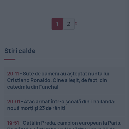
»
1
2
Stiri calde
20:11
-
Sute de oameni au așteptat nunta lui
Cristiano Ronaldo. Cine a ieșit, de fapt, din
catedrala din Funchal
20:01
-
Atac armat într-o școală din Thailanda:
nouă morți și 23 de răniți
19:51
-
Cătălin Preda, campion european la Paris.