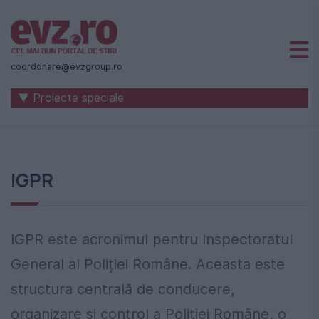
Știri
naționale
coordonare@evzgroup.ro
și
▼ Proiecte speciale
internaționale
|
România
IGPR
-
Evenimentul
Zilei
IGPR este acronimul pentru Inspectoratul
General al Poliției Române. Aceasta este
structura centrală de conducere,
organizare și control a Poliției Române, o