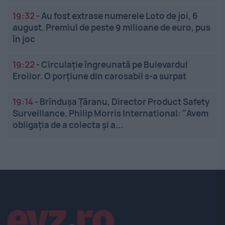
19:32
-
Au fost extrase numerele Loto de joi, 6
august. Premiul de peste 9 milioane de euro, pus
în joc
19:22
-
Circulație îngreunată pe Bulevardul
Eroilor. O porțiune din carosabil s-a surpat
19:14
-
Brîndușa Țăranu, Director Product Safety
Surveillance, Philip Morris International: "Avem
obligația de a colecta și a...
Linkuri utile