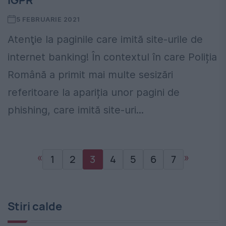
IGPR
5 FEBRUARIE 2021
Atenţie la paginile care imită site-urile de
internet banking! În contextul în care Poliția
Română a primit mai multe sesizări
referitoare la apariția unor pagini de
phishing, care imită site-uri...
«
»
1
2
3
4
5
6
7
Stiri calde