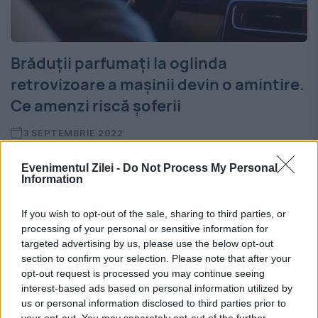
Brăduții parfumați la oglinda
retrovizoare a mașinii devin o amintire.
Ce amenzi riscă șoferii
3 SEPTEMBRIE 2022
Șoferii care au accesorii pe parbriz, lunetă
Evenimentul Zilei -
Do Not Process My Personal
Information
sau geamurile naturale vor fi aspru
amendați de către polițiști, potrivit Codului
If you wish to opt-out of the sale, sharing to third parties, or
processing of your personal or sensitive information for
Rutier. Amenzile pot depăși suma de 1.000
targeted advertising by us, please use the below opt-out
de lei. Șoferii care...
section to confirm your selection. Please note that after your
opt-out request is processed you may continue seeing
interest-based ads based on personal information utilized by
us or personal information disclosed to third parties prior to
your opt-out. You may separately opt-out of the further