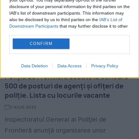
disclosure of your personal information by third parties on the
IAB’s list of downstream participants. This information may
also be disclosed by us to third parties on the
IAB’s List of
Downstream Participants
that may further disclose it to other
third parties.
CONFIRM
Data Deletion
Data Access
Privacy Policy
Poliția de Frontieră scoate la concurs
500 de posturi de agenţi şi ofiţeri de
poliţie. Lista cu locurile vacante
2 IULIE 2022
Inspectoratul General al Poliţiei de
Frontieră anunță organizarea unor