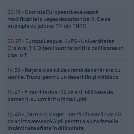
20:16
-
Comisia Europeană evaluează
modificările la Legea decarbonizării. Ce se
întâmplă cu jalonul 114 din PNRR
20:07
-
Europa League. KuPS - Universitatea
Craiova, 1-1. Oltenii sunt favoriți la calificarea în
play-off
19:56
-
Rețeta clasică de cremă de zahăr ars cu
vanilie. Trucul pentru un desert fin și mătăsos
19:47
-
A murit la doar 26 de ani. Milioane de
oameni i-au urmărit ultima luptă
19:40
-
„Nu merg singur”: un tânăr român de 20
de ani traversează Alpii pentru a ajuta femeile
însărcinate aflate în dificultate