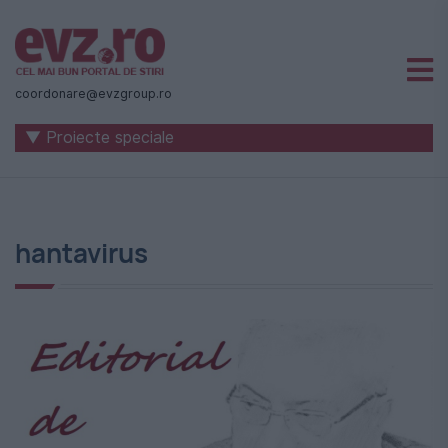
Știri
naționale
coordonare@evzgroup.ro
și
▼ Proiecte speciale
internaționale
|
România
hantavirus
-
Evenimentul
Zilei