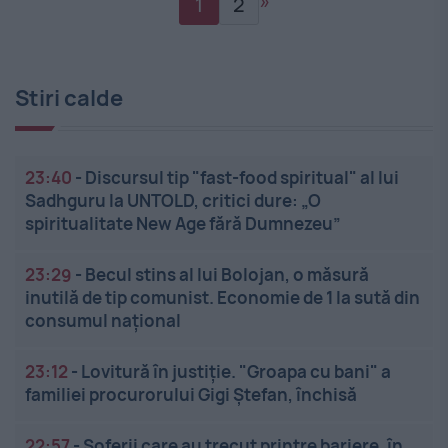
»
1
2
Stiri calde
23:40
-
Discursul tip "fast-food spiritual" al lui
Sadhguru la UNTOLD, critici dure: „O
spiritualitate New Age fără Dumnezeu”
23:29
-
Becul stins al lui Bolojan, o măsură
inutilă de tip comunist. Economie de 1 la sută din
consumul național
23:12
-
Lovitură în justiție. "Groapa cu bani" a
familiei procurorului Gigi Ștefan, închisă
22:57
-
Șoferii care au trecut printre bariere, în