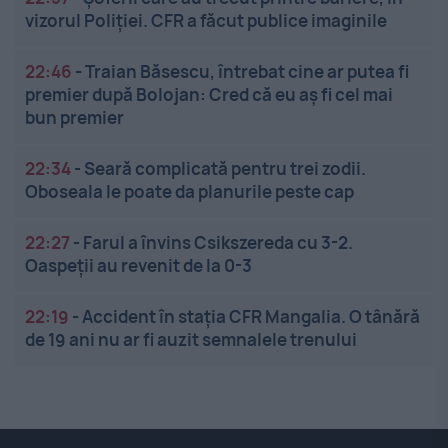
vizorul Poliției. CFR a făcut publice imaginile
22:46
-
Traian Băsescu, întrebat cine ar putea fi
premier după Bolojan: Cred că eu aș fi cel mai
bun premier
22:34
-
Seară complicată pentru trei zodii.
Oboseala le poate da planurile peste cap
22:27
-
Farul a învins Csikszereda cu 3-2.
Oaspeții au revenit de la 0-3
22:19
-
Accident în stația CFR Mangalia. O tânără
de 19 ani nu ar fi auzit semnalele trenului