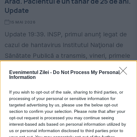
Arad. Pacientul e un tanar de 25 de ani.
Update
15 MAI 2026
Update 19:39. INSP, primul anunț legat de
cazul de hantavirus Institutul Naţional de
Sănătate Publică a transmis, vineri, primele
clarificări privind cazul suspect de la Arad,
Evenimentul Zilei -
Do Not Process My Personal
aflat în prezent în...
Information
If you wish to opt-out of the sale, sharing to third parties, or
processing of your personal or sensitive information for
targeted advertising by us, please use the below opt-out
section to confirm your selection. Please note that after your
opt-out request is processed you may continue seeing
interest-based ads based on personal information utilized by
us or personal information disclosed to third parties prior to
your opt-out. You may separately opt-out of the further