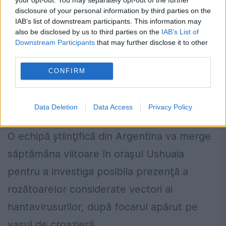
disclosure of your personal information by third parties on the
IAB’s list of downstream participants. This information may
also be disclosed by us to third parties on the
IAB’s List of
Downstream Participants
that may further disclose it to other
third parties.
Ce caută cercetătorii în Ushuaia, după
CONFIRM
focarul de hantavirus de pe vasul de
croazieră MV Hondius
Data Deletion
Data Access
Privacy Policy
15 MAI 2026
O echipă ştiinţifică din Argentina va merge
săptămâna viitoare în oraşul Ushuaia
pentru a investiga posibila prezenţă a
rozătoarelor considerate vectori ai
hantavirusurilor, după focarul apărut pe
vasul de croazieră...