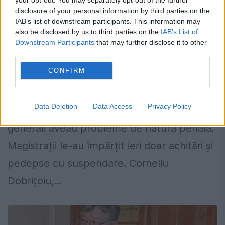
disclosure of your personal information by third parties on the
Scandalul caselor din Armată. Doi
IAB’s list of downstream participants. This information may
also be disclosed by us to third parties on the
IAB’s List of
generali, condamnați să planteze
Downstream Participants
that may further disclose it to other
panseluțe
third parties.
CONFIRM
24 MARTIE 2015
În aprilie 2013, EVZ dezvăluia, în
Data Deletion
Data Access
Privacy Policy
exclusivitate, cum Corneliu Dobrițoiu și alți
generali aveau probleme de natură penală.
Magistrații le-au împărțit ieri doar achitări și
pedepse cu suspendare. Corneliu
Dobrițoiu,...