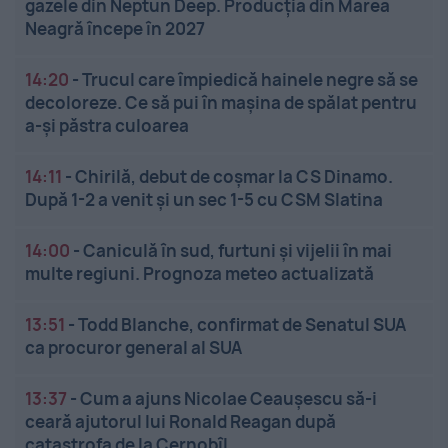
gazele din Neptun Deep. Producția din Marea
Neagră începe în 2027
14:20
-
Trucul care împiedică hainele negre să se
decoloreze. Ce să pui în mașina de spălat pentru
a-și păstra culoarea
14:11
-
Chirilă, debut de coșmar la CS Dinamo.
După 1-2 a venit și un sec 1-5 cu CSM Slatina
14:00
-
Caniculă în sud, furtuni și vijelii în mai
multe regiuni. Prognoza meteo actualizată
13:51
-
Todd Blanche, confirmat de Senatul SUA
ca procuror general al SUA
13:37
-
Cum a ajuns Nicolae Ceaușescu să-i
ceară ajutorul lui Ronald Reagan după
catastrofa de la Cernobîl