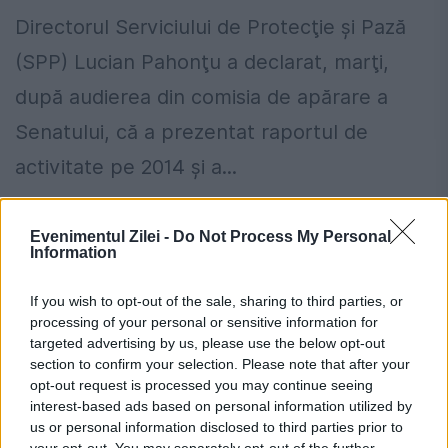
Directorul Serviciului de Protecţie şi Pază
(SPP) Lucian Pahonţu a declarat, marţi,
după audierea din comisia de apărare a
Senatului, că a prezentat raportul de
activitate pe 2014 şi a...
Evenimentul Zilei -
Do Not Process My Personal
Information
If you wish to opt-out of the sale, sharing to third parties, or
processing of your personal or sensitive information for
targeted advertising by us, please use the below opt-out
section to confirm your selection. Please note that after your
opt-out request is processed you may continue seeing
interest-based ads based on personal information utilized by
us or personal information disclosed to third parties prior to
your opt-out. You may separately opt-out of the further