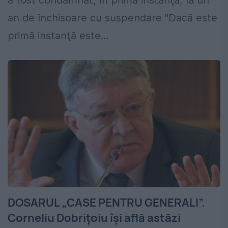
a fost condamnat, în primă instanţă, la un
an de închisoare cu suspendare "Dacă este
primă instanţă este...
DOSARUL „CASE PENTRU GENERALI”.
Corneliu Dobrițoiu își află astăzi