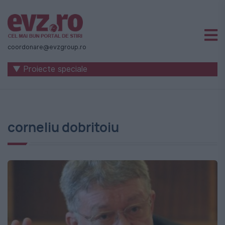
Știri
naționale
coordonare@evzgroup.ro
și
▼ Proiecte speciale
internaționale
|
România
corneliu dobritoiu
-
Evenimentul
Zilei