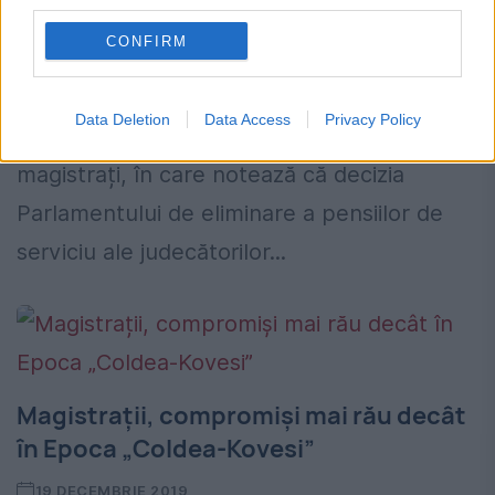
third parties.
29 IANUARIE 2020
CONFIRM
Președintele instanței supreme, Corina
Corbu, a transmis, miercuri, ”o scrisoare
Data Deletion
Data Access
Privacy Policy
către concetățeni" și către colegii
magistrați, în care notează că decizia
Parlamentului de eliminare a pensiilor de
serviciu ale judecătorilor...
Magistrații, compromiși mai rău decât
în Epoca „Coldea-Kovesi”
19 DECEMBRIE 2019