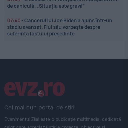
de caniculă. „Situația este gravă”
07:40
-
Cancerul lui Joe Biden a ajuns într-un
stadiu avansat. Fiul său vorbește despre
suferința fostului președinte
Linkuri utile
Cel mai bun portal de stiri!
Evenimentul Zilei este o publicație multimedia, dedicată
celor care apreciază știrile corecte, obiective și