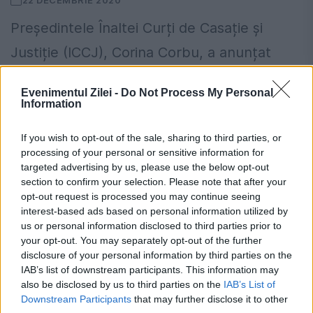
22 DECEMBRIE 2020
Președintele Înaltei Curți de Casație și
Justiție (ICCJ), Corina Corbu, a anunțat
printr-un comunicat că a dispus verificarea
Evenimentul Zilei -
Do Not Process My Personal
modului în care a fost făcută repartizarea
Information
aleatorie în cazul dosarului „Ferma...
If you wish to opt-out of the sale, sharing to third parties, or
processing of your personal or sensitive information for
targeted advertising by us, please use the below opt-out
section to confirm your selection. Please note that after your
opt-out request is processed you may continue seeing
interest-based ads based on personal information utilized by
us or personal information disclosed to third parties prior to
your opt-out. You may separately opt-out of the further
Șefa Înaltei Curți: ”Eliminarea pensiilor
disclosure of your personal information by third parties on the
IAB’s list of downstream participants. This information may
de serviciu pentru judecători, o decizie
also be disclosed by us to third parties on the
IAB’s List of
flagrantă”
Downstream Participants
that may further disclose it to other