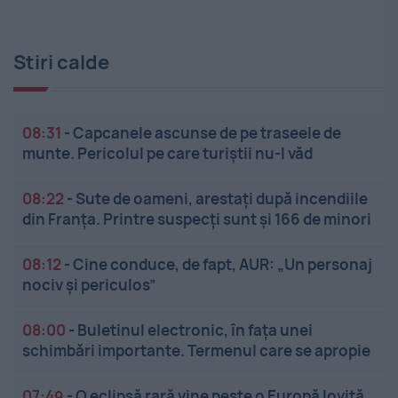
Stiri calde
08:31
-
Capcanele ascunse de pe traseele de
munte. Pericolul pe care turiștii nu-l văd
08:22
-
Sute de oameni, arestați după incendiile
din Franța. Printre suspecți sunt și 166 de minori
08:12
-
Cine conduce, de fapt, AUR: „Un personaj
nociv și periculos”
08:00
-
Buletinul electronic, în fața unei
schimbări importante. Termenul care se apropie
07:49
-
O eclipsă rară vine peste o Europă lovită