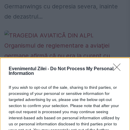
Germanwings cu depresia severa, inainte
de dezastrul...
Evenimentul Zilei -
Do Not Process My Personal
Information
TRAGEDIA AVIATICĂ DIN ALPI.
Organismul de reglementare a aviaţiei
If you wish to opt-out of the sale, sharing to third parties, or
processing of your personal or sensitive information for
germane afirmă că nu era la curent cu
targeted advertising by us, please use the below opt-out
depresia lui Lubitz
section to confirm your selection. Please note that after your
opt-out request is processed you may continue seeing
6 APRILIE 2015
interest-based ads based on personal information utilized by
us or personal information disclosed to third parties prior to
Organismul de reglementare în domeniul
your opt-out. You may separately opt-out of the further