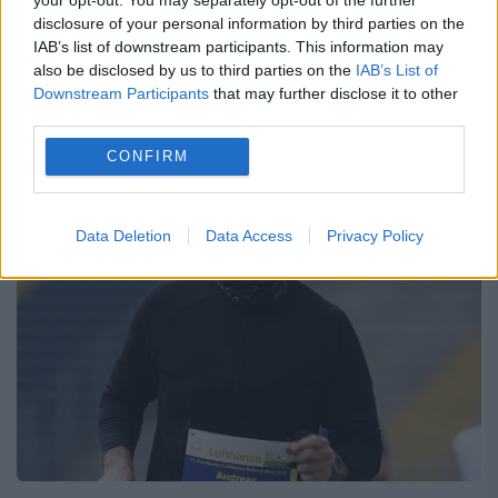
disclosure of your personal information by third parties on the
aviaţiei germane a anunţat că nu avea nicio
IAB’s list of downstream participants. This information may
cunoştinţă despre depresia severă de care
also be disclosed by us to third parties on the
IAB’s List of
Downstream Participants
that may further disclose it to other
suferea Andreas Lubitz de la Germanwings.
third parties.
Un purtător de cuvânt al...
CONFIRM
Data Deletion
Data Access
Privacy Policy