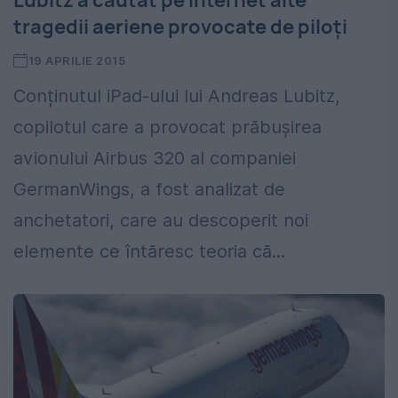
Lubitz a căutat pe internet alte
tragedii aeriene provocate de piloți
19 APRILIE 2015
Conținutul iPad-ului lui Andreas Lubitz,
copilotul care a provocat prăbuşirea
avionului Airbus 320 al companiei
GermanWings, a fost analizat de
anchetatori, care au descoperit noi
elemente ce întăresc teoria că...