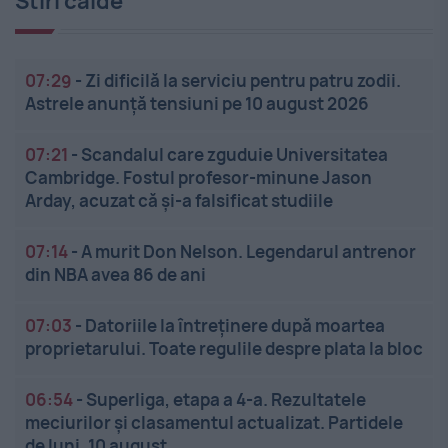
Stiri calde
07:29
-
Zi dificilă la serviciu pentru patru zodii.
Astrele anunță tensiuni pe 10 august 2026
07:21
-
Scandalul care zguduie Universitatea
Cambridge. Fostul profesor-minune Jason
Arday, acuzat că și-a falsificat studiile
07:14
-
A murit Don Nelson. Legendarul antrenor
din NBA avea 86 de ani
07:03
-
Datoriile la întreținere după moartea
proprietarului. Toate regulile despre plata la bloc
06:54
-
Superliga, etapa a 4-a. Rezultatele
meciurilor și clasamentul actualizat. Partidele
de luni, 10 august