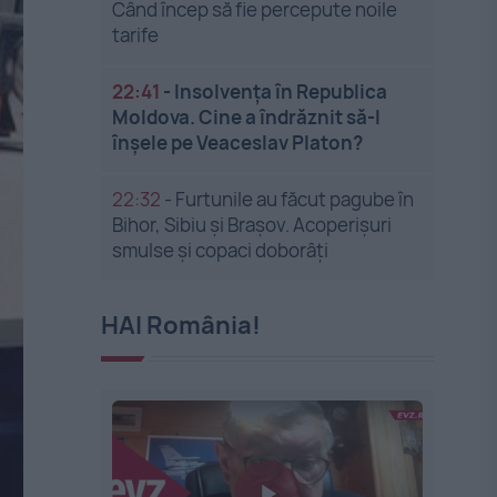
Când încep să fie percepute noile
tarife
22:41
-
Insolvenţa în Republica
Moldova. Cine a îndrăznit să-l
înşele pe Veaceslav Platon?
22:32
-
Furtunile au făcut pagube în
Bihor, Sibiu și Brașov. Acoperișuri
smulse și copaci doborâți
HAI România!