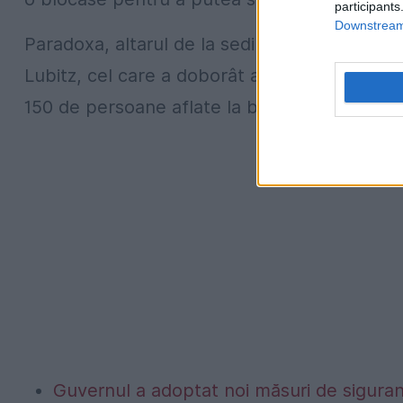
participants
Downstream 
Paradoxa, altarul de la sediul Germanwings c
Lubitz, cel care a doborât avionul A320 int
150 de persoane aflate la bord.
Guvernul a adoptat noi măsuri de siguran