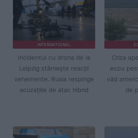
INTERNATIONAL
E
Incidentul cu drona de la
Criza ap
Leipzig stârnește reacții
ecou pes
vehemente. Rusia respinge
văd america
acuzațiile de atac hibrid
de 