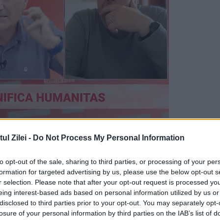
tografie cu un altar amenajat, la sediul central a
l Zilei -
Do Not Process My Personal Information
 fotografii ale membrilor echipajului
pii Francezi.
to opt-out of the sale, sharing to third parties, or processing of your per
formation for targeted advertising by us, please use the below opt-out s
r selection. Please note that after your opt-out request is processed y
ne în care apare și pilotul Patrick Sondheimer,
eing interest-based ads based on personal information utilized by us or
i piloților, pe care copilotul său Andreas Lubit
disclosed to third parties prior to your opt-out. You may separately opt-
losure of your personal information by third parties on the IAB’s list of
mat să coboare aeronava.