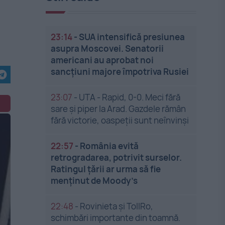
23:14
-
SUA intensifică presiunea
asupra Moscovei. Senatorii
americani au aprobat noi
sancțiuni majore împotriva Rusiei
23:07
-
UTA - Rapid, 0-0. Meci fără
sare și piper la Arad. Gazdele rămân
fără victorie, oaspeții sunt neînvinși
22:57
-
România evită
retrogradarea, potrivit surselor.
Ratingul țării ar urma să fie
menținut de Moody’s
22:48
-
Rovinieta și TollRo,
schimbări importante din toamnă.