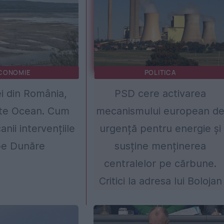
CONOMIE
POLITICA
ei din România,
PSD cere activarea
te Ocean. Cum
mecanismului european d
nii intervențiile
urgență pentru energie și
pe Dunăre
susține menținerea
centralelor pe cărbune.
Critici la adresa lui Bolojan