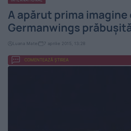
INTERNATIONAL
A apărut prima imagine 
Germanwings prăbușită î
Luana Matei
7 aprilie 2015, 13:28
COMENTEAZĂ ȘTIREA