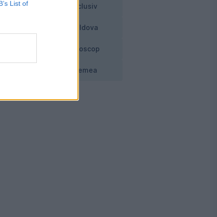
B’s List of
Exclusiv
Moldova
Horoscop
Vremea