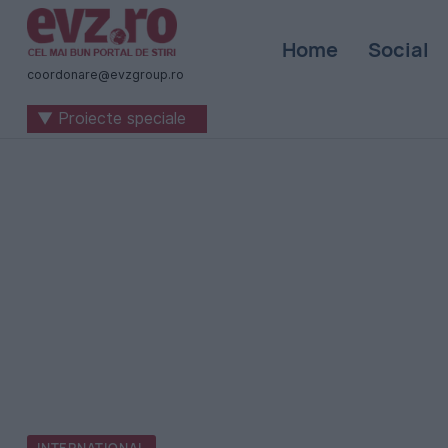
Știri
Home
Social
naționale
coordonare@evzgroup.ro
și
▼ Proiecte speciale
internaționale
|
România
-
Evenimentul
Zilei