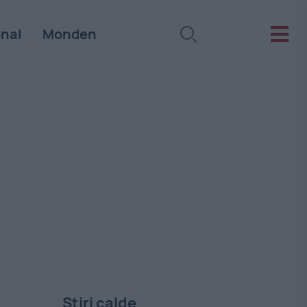
onal
Monden
Stiri calde