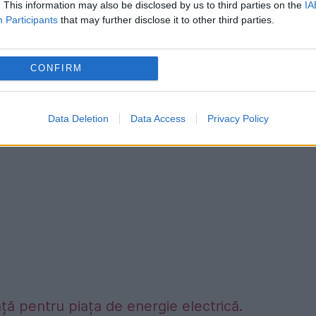
. This information may also be disclosed by us to third parties on the
IA
Participants
that may further disclose it to other third parties.
uprinde și o fotografie a copilotului Andreas
enționat, provocând moartea tuturor celorlalte
CONFIRM
Data Deletion
Data Access
Privacy Policy
ță pentru piața de energie electrică.