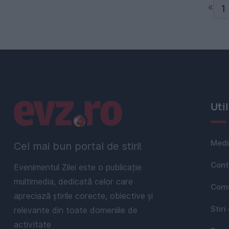
«
1
Linkuri utile
Uti
Medi
Cel mai bun portal de stiri!
Cont
Evenimentul Zilei este o publicație
multimedia, dedicată celor care
Comu
apreciază știrile corecte, obiective și
Stiri
relevante din toate domeniile de
activitate