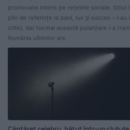
promovate intens pe rețelele sociale. Stilul lu
plin de referințe la bani, lux și succes – i-a
critici, dar tocmai această polarizare l-a t
România ultimilor ani.
Cântăreț celebru, bătut într-un club de