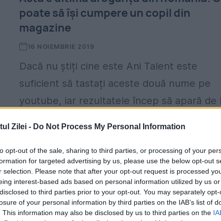
poate să își cumpere un copil din
magazine
16 NOIEMBRIE 2019
Dacă nu știți cine este Ani Talent este
suficient să tastați aceste două nume pe
youtube, iar rezultatele încep să apară de 
sine. Abi Talant a mers de curând...
l Zilei -
Do Not Process My Personal Information
to opt-out of the sale, sharing to third parties, or processing of your per
formation for targeted advertising by us, please use the below opt-out s
r selection. Please note that after your opt-out request is processed y
eing interest-based ads based on personal information utilized by us or
disclosed to third parties prior to your opt-out. You may separately opt-
losure of your personal information by third parties on the IAB’s list of
. This information may also be disclosed by us to third parties on the
IA