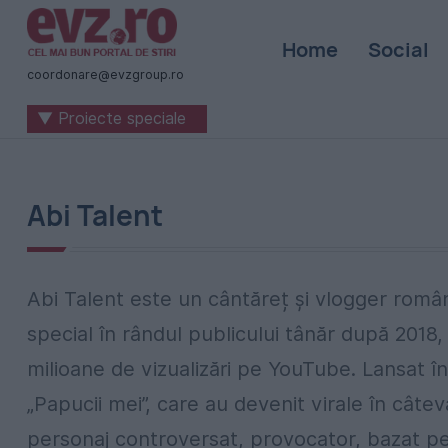
Știri
Home
Social
naționale
coordonare@evzgroup.ro
și
▼ Proiecte speciale
internaționale
|
România
Abi Talent
-
Evenimentul
Abi Talent este un cântăreț și vlogger româ
Zilei
special în rândul publicului tânăr după 2018
milioane de vizualizări pe YouTube. Lansat î
„Papucii mei”, care au devenit virale în câtev
personaj controversat, provocator, bazat pe