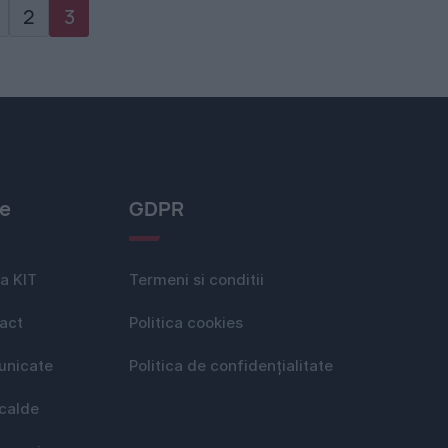
2
3
le
GDPR
a KIT
Termeni si conditii
act
Politica cookies
nicate
Politica de confidențialitate
 calde