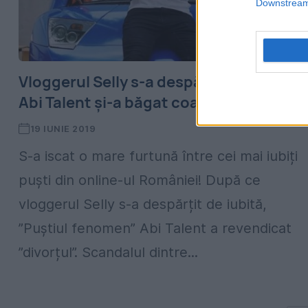
Downstream 
Vloggerul Selly s-a despărțit de iubită.
Abi Talent și-a băgat coada!
19 IUNIE 2019
S-a iscat o mare furtună între cei mai iubiți
puști din online-ul României! După ce
vloggerul Selly s-a despărțit de iubită,
”Puștiul fenomen” Abi Talent a revendicat
”divorțul”. Scandalul dintre...