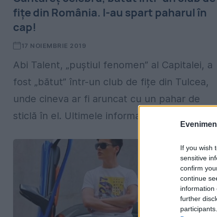
fițe din România. I-au spart paharul în
cap!
17 NOIEMBRIE 2019
Abi Talent, „puștiul fenomen” al Capitalei, a
fost „bătut” într-un club de fițe din Tulcea,
unde cineva ar fi aruncat cu un pahar de
sticlă în el. Ultimele informații cu...
Evenimentu
If you wish 
sensitive in
confirm you
continue se
information 
further disc
participants