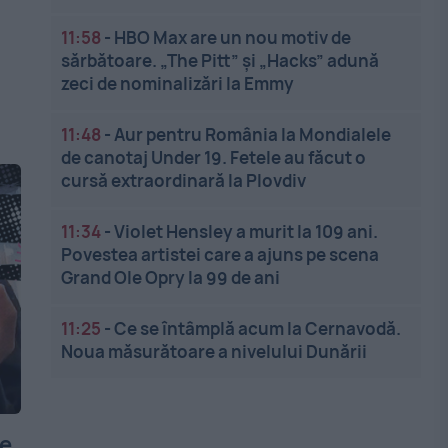
11:58
-
HBO Max are un nou motiv de
sărbătoare. „The Pitt” și „Hacks” adună
zeci de nominalizări la Emmy
11:48
-
Aur pentru România la Mondialele
de canotaj Under 19. Fetele au făcut o
cursă extraordinară la Plovdiv
11:34
-
Violet Hensley a murit la 109 ani.
Povestea artistei care a ajuns pe scena
Grand Ole Opry la 99 de ani
11:25
-
Ce se întâmplă acum la Cernavodă.
Noua măsurătoare a nivelului Dunării
Ce