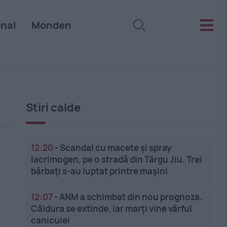
onal
Monden
Stiri calde
12:20
-
Scandal cu macete și spray
lacrimogen, pe o stradă din Târgu Jiu. Trei
bărbați s-au luptat printre mașini
12:07
-
ANM a schimbat din nou prognoza.
Căldura se extinde, iar marți vine vârful
caniculei