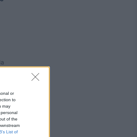
la
sonal or
ection to
ou may
 personal
out of the
 downstream
B’s List of