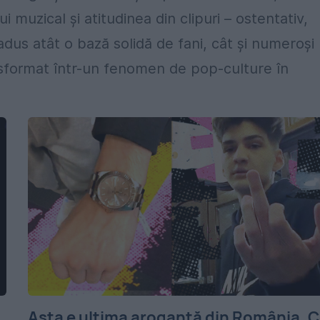
i muzical și atitudinea din clipuri – ostentativ,
u adus atât o bază solidă de fani, cât și numeroși
ransformat într-un fenomen de pop-culture în
Asta e ultima aroganță din România. 