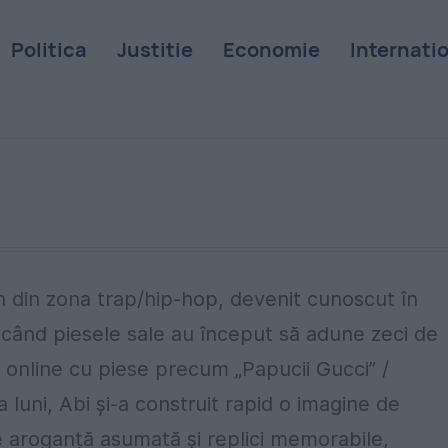
Politica
Justitie
Economie
Internati
n din zona trap/hip-hop, devenit cunoscut în
, când piesele sale au început să adune zeci de
n online cu piese precum „Papucii Gucci” /
a luni, Abi și-a construit rapid o imagine de
 aroganță asumată și replici memorabile,