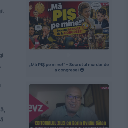
it
gi
„Mă PIȘ pe mine!” – Secretul murdar de
,
la congrese! 😳
u
ă,
lă