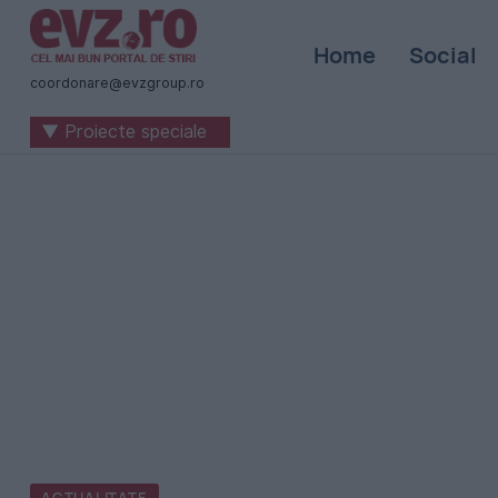
Știri
Home
Social
naționale
coordonare@evzgroup.ro
și
▼ Proiecte speciale
internaționale
|
România
-
Evenimentul
Zilei