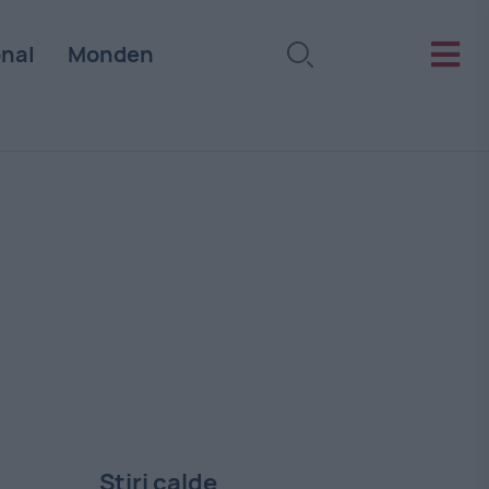
onal
Monden
Stiri calde