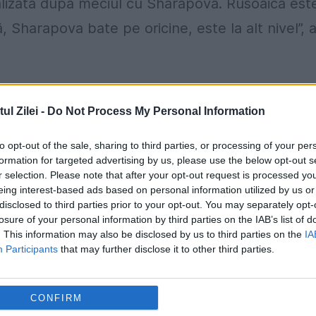
izată dupa meciul cu Sharapova. Rusoaica est
, Sharapova bate pe oricine, este la alt nivel”, 
l Zilei -
Do Not Process My Personal Information
to opt-out of the sale, sharing to third parties, or processing of your per
formation for targeted advertising by us, please use the below opt-out s
r selection. Please note that after your opt-out request is processed y
eing interest-based ads based on personal information utilized by us or
disclosed to third parties prior to your opt-out. You may separately opt-
losure of your personal information by third parties on the IAB’s list of
. This information may also be disclosed by us to third parties on the
IA
Participants
that may further disclose it to other third parties.
CONFIRM