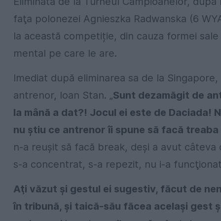
Eliminată de la Turneul Campioanelor, după î
faţa polonezei Agnieszka Radwanska (6 WYA
la această competiție, din cauza formei sale
mental pe care le are.
Imediat după eliminarea sa de la Singapore, 
antrenor, Ioan Stan. „
Sunt dezamăgit de antr
la mână a dat?! Jocul ei este de Daciada! N-
nu ştiu ce antrenor îi spune să facă treaba
n-a reuşit să facă break, deşi a avut câteva 
s-a concentrat, s-a repezit, nu i-a funcţiona
Aţi văzut şi gestul ei sugestiv, făcut de ne
în tribună, şi taică-său făcea acelaşi gest