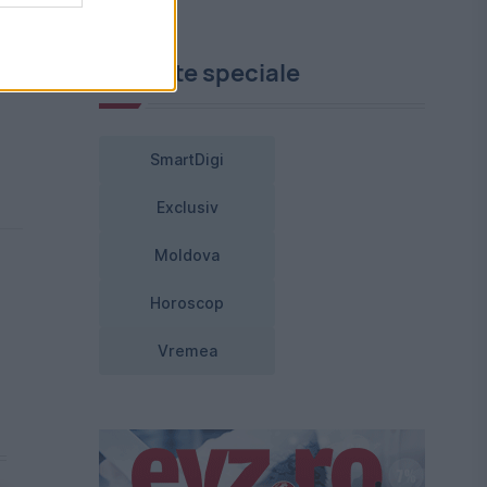
re
Proiecte speciale
SmartDigi
Exclusiv
Moldova
Horoscop
Vremea