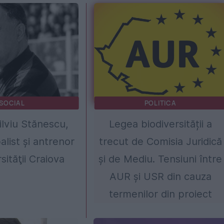
SOCIAL
POLITICA
ilviu Stănescu,
Legea biodiversității a
alist şi antrenor
trecut de Comisia Juridică
sităţii Craiova
și de Mediu. Tensiuni între
AUR și USR din cauza
termenilor din proiect