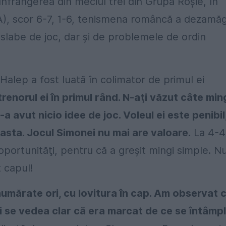
nfrângerea din meciul trei din Grupa Roşie, în
), scor 6-7, 1-6, tenismena româncă a dezamăg
 slabe de joc, dar şi de problemele de ordin
Halep a fost luată în colimator de primul ei
enorul ei în primul rând. N-aţi văzut câte min
a avut nicio idee de joc. Voleul ei este penibil
 asta. Jocul Simonei nu mai are valoare.
La 4-4
oportunităţi, pentru că a greşit mingi simple. N
t capul!
numărate ori, cu lovitura în cap. Am observat c
 şi se vedea clar că era marcat de ce se întâmp