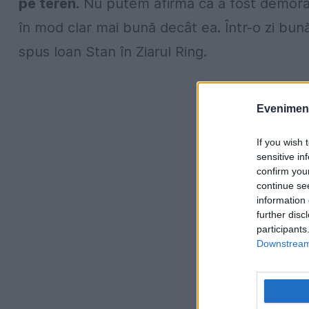
pe teren.
Nu putem afirma că a fost demoral
în mod clar mai bună decât ea. Într-o zi bună
spus Ioan Stan în Ziarul Ring.
Evenimentu
If you wish 
sensitive in
confirm you
continue se
information 
further disc
participants
Downstream 