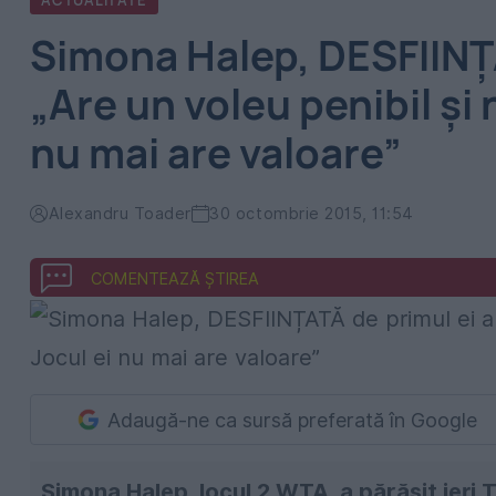
ACTUALITATE
Simona Halep, DESFIINȚA
„Are un voleu penibil şi 
nu mai are valoare”
Alexandru Toader
30 octombrie 2015, 11:54
COMENTEAZĂ ȘTIREA
Adaugă-ne ca sursă preferată în Google
Simona Halep, locul 2 WTA, a părăsit ieri