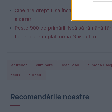
Cine are dreptul să încaseze ultima pen
a cererii
Peste 900 de primării riscă să rămână fă
fie înrolate în platforma Ghiseul.ro
antrenor
eliminare
Ioan Stan
Simona Hale
tenis
turneu
Recomandările noastre