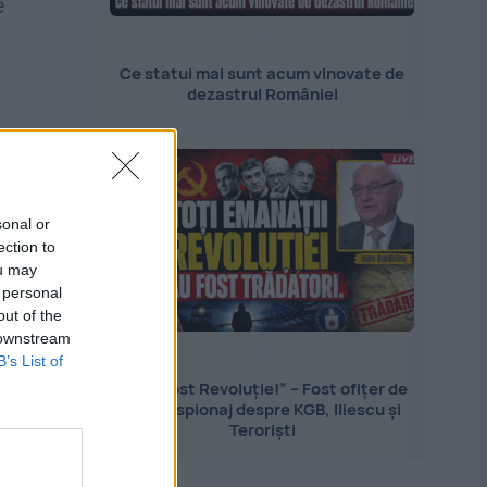
e
a
Ce statui mai sunt acum vinovate de
dezastrul României
sonal or
ection to
ou may
 personal
out of the
 downstream
B’s List of
„Nu a fost Revoluție!” – Fost ofițer de
contraspionaj despre KGB, Iliescu și
Teroriști