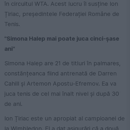
în circuitul WTA. Acest lucru îl susține Ion
Țiriac, președintele Federației Române de
Tenis.
"Simona Halep mai poate juca cinci-șase
ani"
Simona Halep are 21 de titluri în palmares,
constănțeanca fiind antrenată de Darren
Cahill și Artemon Apostu-Efremov. Ea va
juca tenis de cel mai înalt nivel și după 30
de ani.
Ion Țiriac este un apropiat al campioanei de
la Wimbledon. El a dat asigurări că a două