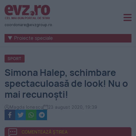
Știri
naționale
coordonare@evzgroup.ro
și
▼ Proiecte speciale
internaționale
|
SPORT
România
Simona Halep, schimbare
-
spectaculoasă de look! Nu o
Evenimentul
mai recunoști!
Zilei
Magda Ionescu
23 august 2020, 19:39
COMENTEAZĂ ȘTIREA