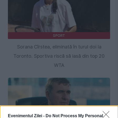
SPORT
Sorana Cîrstea, eliminată în turul doi la
Toronto. Sportiva riscă să iasă din top 20
WTA
Evenimentul Zilei -
Do Not Process My Personal