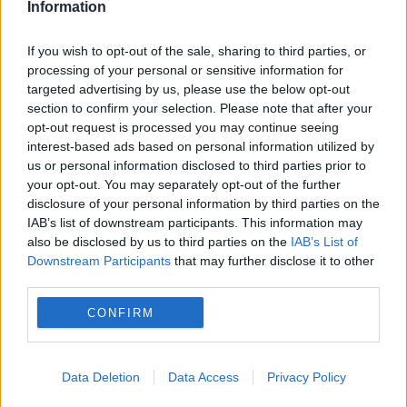
Information
ACTUALITATE
If you wish to opt-out of the sale, sharing to third parties, or
processing of your personal or sensitive information for
Gheorghe Hagi, omagiu pentru Nadia
targeted advertising by us, please use the below opt-out
section to confirm your selection. Please note that after your
Comăneci: „Reprezintă perfecțiunea. Vom fi
opt-out request is processed you may continue seeing
mândri de ea întotdeauna”
interest-based ads based on personal information utilized by
us or personal information disclosed to third parties prior to
your opt-out. You may separately opt-out of the further
disclosure of your personal information by third parties on the
IAB’s list of downstream participants. This information may
also be disclosed by us to third parties on the
IAB’s List of
Downstream Participants
that may further disclose it to other
third parties.
CONFIRM
POLITICA
Data Deletion
Data Access
Privacy Policy