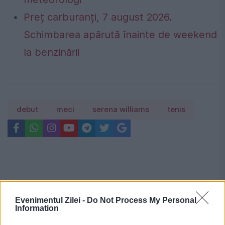
Preț carburanți, 7 august 2026.
Schimbarea apărută înainte de weekend
la benzinării
debut
meci
serena williams
tenis
Evenimentul Zilei -
Do Not Process My Personal
Information