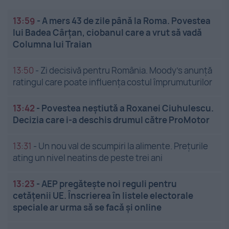
13:59
-
A mers 43 de zile până la Roma. Povestea
lui Badea Cârțan, ciobanul care a vrut să vadă
Columna lui Traian
13:50
-
Zi decisivă pentru România. Moody’s anunță
ratingul care poate influența costul împrumuturilor
13:42
-
Povestea neștiută a Roxanei Ciuhulescu.
Decizia care i-a deschis drumul către ProMotor
13:31
-
Un nou val de scumpiri la alimente. Prețurile
ating un nivel neatins de peste trei ani
13:23
-
AEP pregătește noi reguli pentru
cetățenii UE. Înscrierea în listele electorale
speciale ar urma să se facă și online