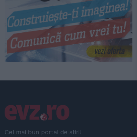
Linkuri utile
Cel mai bun portal de stiri!