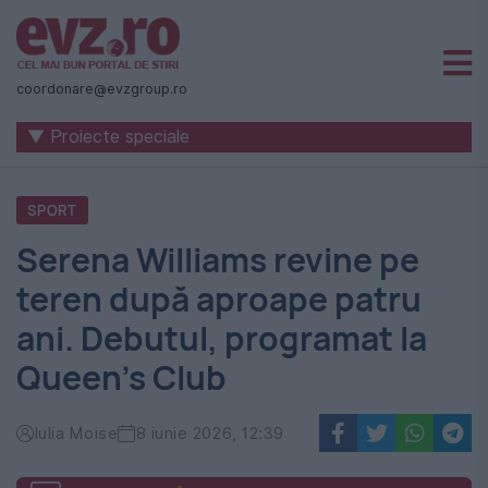
Știri
naționale
coordonare@evzgroup.ro
și
▼ Proiecte speciale
internaționale
|
SPORT
România
Serena Williams revine pe
-
teren după aproape patru
Evenimentul
ani. Debutul, programat la
Zilei
Queen's Club
Iulia Moise
8 iunie 2026, 12:39