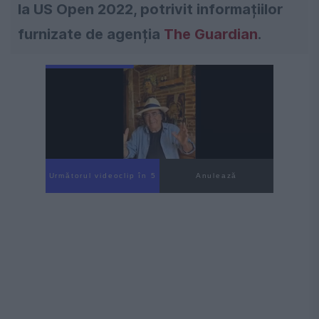
la US Open 2022, potrivit informațiilor
furnizate de agenția
The Guardian
.
Următorul videoclip în 4
Anulează