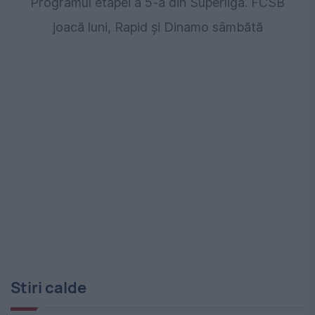
Programul etapei a 5-a din Superliga. FCSB
joacă luni, Rapid și Dinamo sâmbătă
Stiri calde