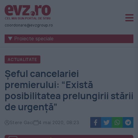
Știri
naționale
coordonare@evzgroup.ro
și
▼ Proiecte speciale
internaționale
|
ACTUALITATE
România
Șeful cancelariei
-
premierului: “Există
Evenimentul
posibilitatea prelungirii stării
Zilei
de urgenţă”
Stere Gaci
4 mai 2020, 08:23