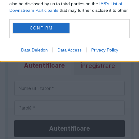
also be disclosed by us to third parties on the
IAB’s List of
Downstream Participants
that may further disclose it to other
third parties.
CONFIRM
Trebuie să fii autentificat pentru a
lăsa un comentariu.
Data Deletion
Data Access
Privacy Policy
Autentificare
Înregistrare
Autentificare