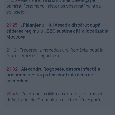
21:36
-
Valuri de lumină și întuneric aleargă pe
pământ. Fenomenul misterios observat înaintea
eclipselor
21:25
-
„Păianjenul” lui Assad a dispărut după
căderea regimului. BBC susține că l-a localizat la
Moscova
21:12
-
Trecerea la moneda euro. România, pusă în
fața unei decizii importante
21:02
-
Alexandru Rogobete, despre infecțiile
nosocomiale: Nu putem controla ceea ce
ascundem
20:48
-
De ce apar moliile alimentare și cum scapi
definitiv de ele. Greșeala care le face să reapară