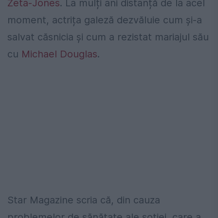
Zeta-Jones
. La mulți ani distanță de la acel
moment, actrița galeză dezvăluie cum și-a
salvat căsnicia și cum a rezistat mariajul său
cu
Michael Douglas
.
Star Magazine scria că, din cauza
problemelor de sănătate ale soției, care a