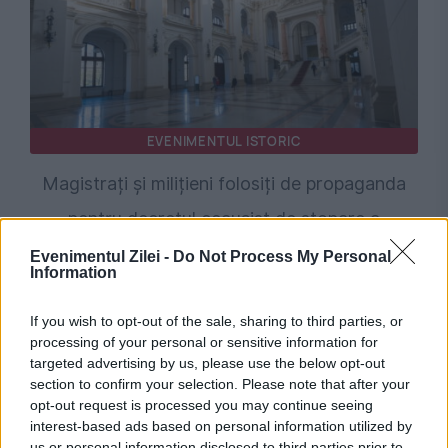
EVENIMENTUL ISTORIC
Magistrați și milițieni folosiți de propaganda
pentru decretul ceaușist de stopare a
cazurilor de divorț. Material inedit din Scînteia
Evenimentul Zilei -
Do Not Process My Personal
Information
despre neputința în fața violențelor domestice
If you wish to opt-out of the sale, sharing to third parties, or
processing of your personal or sensitive information for
targeted advertising by us, please use the below opt-out
section to confirm your selection. Please note that after your
opt-out request is processed you may continue seeing
interest-based ads based on personal information utilized by
us or personal information disclosed to third parties prior to