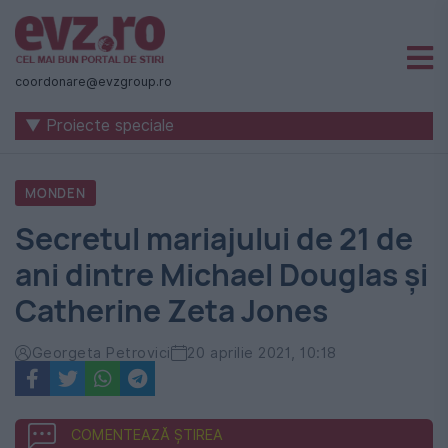
Știri
naționale
coordonare@evzgroup.ro
și
▼ Proiecte speciale
internaționale
|
MONDEN
România
Secretul mariajului de 21 de
-
ani dintre Michael Douglas și
Evenimentul
Catherine Zeta Jones
Zilei
Georgeta Petrovici
20 aprilie 2021, 10:18
COMENTEAZĂ ȘTIREA