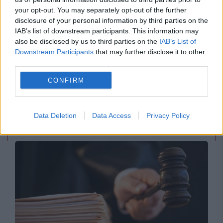
your opt-out. You may separately opt-out of the further
disclosure of your personal information by third parties on the
IAB’s list of downstream participants. This information may
also be disclosed by us to third parties on the
IAB’s List of
POLITICA
Downstream Participants
that may further disclose it to other
third parties.
PSD cere activarea mecanismului european
CONFIRM
de urgență pentru energie și susține
menținerea centralelor pe cărbune. Critici la
Data Deletion
Data Access
Privacy Policy
adresa lui Bolojan