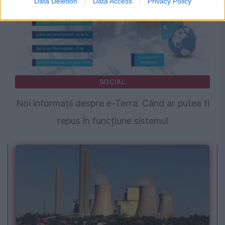
Data Deletion
Data Access
Privacy Policy
SOCIAL
Noi informații despre e-Terra. Când ar putea fi
repus în funcțiune sistemul