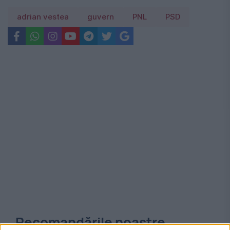
adrian vestea
guvern
PNL
PSD
Recomandările noastre