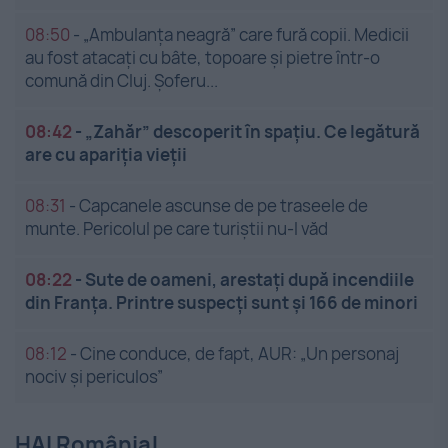
08:50
-
„Ambulanța neagră” care fură copii. Medicii
au fost atacați cu bâte, topoare și pietre într-o
comună din Cluj. Șoferu...
08:42
-
„Zahăr” descoperit în spațiu. Ce legătură
are cu apariția vieții
08:31
-
Capcanele ascunse de pe traseele de
munte. Pericolul pe care turiștii nu-l văd
08:22
-
Sute de oameni, arestați după incendiile
din Franța. Printre suspecți sunt și 166 de minori
08:12
-
Cine conduce, de fapt, AUR: „Un personaj
nociv și periculos”
HAI România!