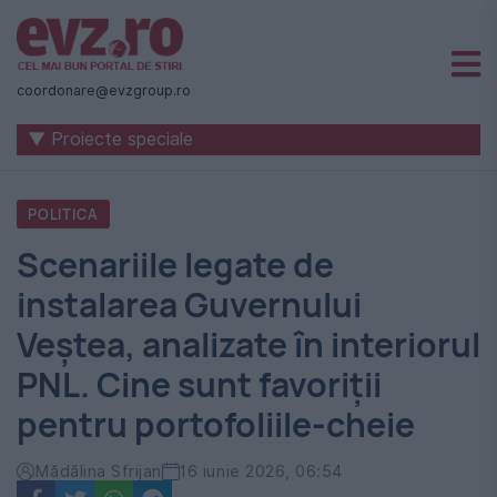
Știri
naționale
coordonare@evzgroup.ro
și
▼ Proiecte speciale
internaționale
|
POLITICA
România
Scenariile legate de
-
instalarea Guvernului
Evenimentul
Veștea, analizate în interiorul
Zilei
PNL. Cine sunt favoriții
pentru portofoliile-cheie
Mădălina Sfrijan
16 iunie 2026, 06:54