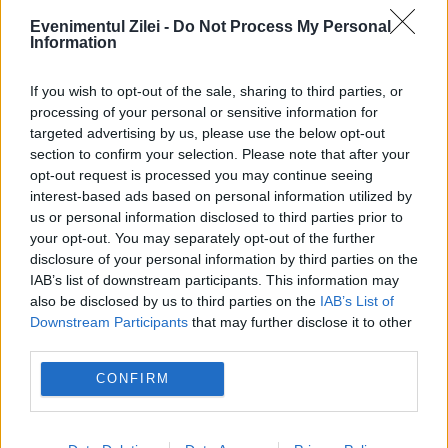
Evenimentul Zilei -
Do Not Process My Personal
Information
If you wish to opt-out of the sale, sharing to third parties, or
processing of your personal or sensitive information for
targeted advertising by us, please use the below opt-out
section to confirm your selection. Please note that after your
opt-out request is processed you may continue seeing
interest-based ads based on personal information utilized by
us or personal information disclosed to third parties prior to
your opt-out. You may separately opt-out of the further
POLITICA
disclosure of your personal information by third parties on the
IAB’s list of downstream participants. This information may
Eugen Tomac acuză Guvernul de lipsă de
also be disclosed by us to third parties on the
IAB’s List of
Downstream Participants
that may further disclose it to other
competență. „Bilă neagră” pentru finanțarea
third parties.
partidelor
CONFIRM