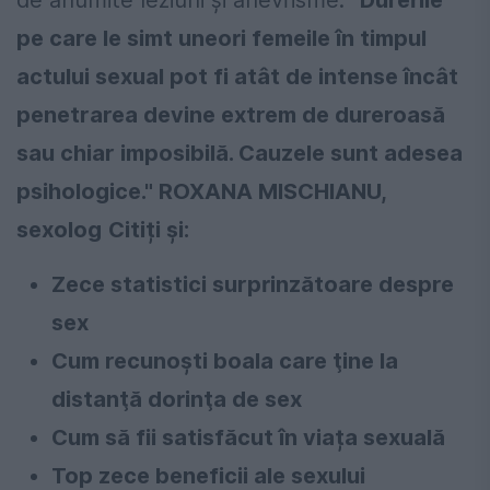
de anumite leziuni şi anevrisme.
"Durerile
pe care le simt uneori femeile în timpul
actului sexual pot fi atât de intense încât
penetrarea devine extrem de dureroasă
sau chiar imposibilă. Cauzele sunt adesea
psihologice." ROXANA MISCHIANU,
sexolog
Citiți și:
Zece statistici surprinzătoare despre
sex
Cum recunoşti boala care ţine la
distanţă dorinţa de sex
Cum să fii satisfăcut în viața sexuală
Top zece beneficii ale sexului