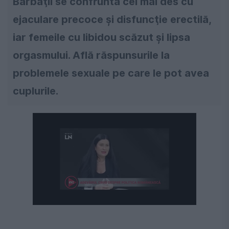
Bărbaţii se confruntă cel mai des cu
ejaculare precoce şi disfuncţie erectilă,
iar femeile cu libidou scăzut şi lipsa
orgasmului. Află răspunsurile la
problemele sexuale pe care le pot avea
cuplurile.