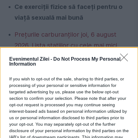
Ce exerciții fizice să faceți pentru o
viață sexuală mai bună
Prețurile carburanților joi, 6 august
2026. Lista stațiilor cu cele mai mici
tarife
Evenimentul Zilei -
Do Not Process My Personal
Information
Un mare retailer german dispare treptat
din orașe: sute de magazine lichidează
If you wish to opt-out of the sale, sharing to third parties, or
processing of your personal or sensitive information for
targeted advertising by us, please use the below opt-out
section to confirm your selection. Please note that after your
opt-out request is processed you may continue seeing
interest-based ads based on personal information utilized by
cuplu
impotenta
libidou
orgasm
us or personal information disclosed to third parties prior to
your opt-out. You may separately opt-out of the further
relatie
sexualitate
disclosure of your personal information by third parties on the
IAB’s list of downstream participants. This information may