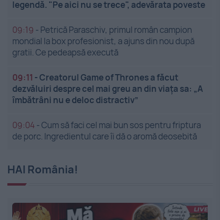
legendă. "Pe aici nu se trece", adevărata poveste
09:19
-
Petrică Paraschiv, primul român campion
mondial la box profesionist, a ajuns din nou după
gratii. Ce pedeapsă execută
09:11
-
Creatorul Game of Thrones a făcut
dezvăluiri despre cel mai greu an din viața sa: „A
îmbătrâni nu e deloc distractiv”
09:04
-
Cum să faci cel mai bun sos pentru friptura
de porc. Ingredientul care îi dă o aromă deosebită
HAI România!