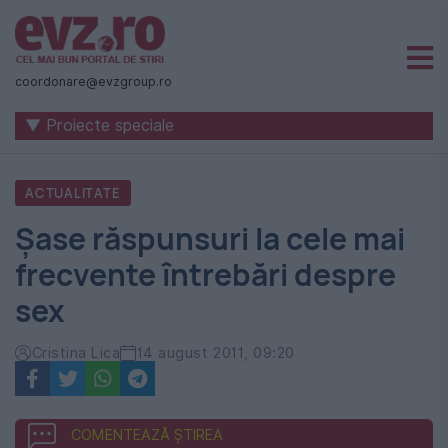
Știri
naționale
coordonare@evzgroup.ro
și
▼ Proiecte speciale
internaționale
|
ACTUALITATE
România
Şase răspunsuri la cele mai
-
frecvente întrebări despre
Evenimentul
sex
Zilei
Cristina Lica
14 august 2011, 09:20
COMENTEAZĂ ȘTIREA