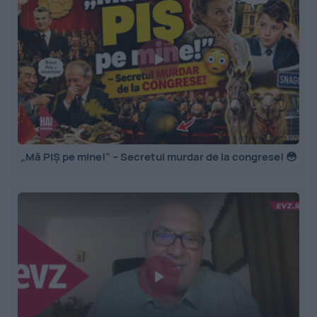
„Mă PIȘ pe mine!” – Secretul murdar de la congrese! 😳