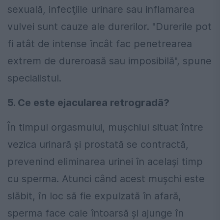
sexuală, infecţiile urinare sau inflamarea
vulvei sunt cauze ale durerilor. "Durerile pot
fi atât de intense încât fac penetrearea
extrem de dureroasă sau imposibilă", spune
specialistul.
5. Ce este ejacularea retrogradă?
În timpul orgasmului, muşchiul situat între
vezica urinară şi prostată se contractă,
prevenind eliminarea urinei în acelaşi timp
cu sperma. Atunci când acest muşchi este
slăbit, în loc să fie expulzată în afară,
sperma face cale întoarsă şi ajunge în