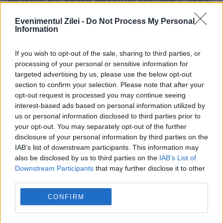
microcipării și, desigur, a abandonului
Evenimentul Zilei -
Do Not Process My Personal
Information
animalului.
If you wish to opt-out of the sale, sharing to third parties, or
processing of your personal or sensitive information for
targeted advertising by us, please use the below opt-out
România, în pericol de blackout? Expert
section to confirm your selection. Please note that after your
opt-out request is processed you may continue seeing
în energie: „Trebuie să accelerăm cât se
interest-based ads based on personal information utilized by
us or personal information disclosed to third parties prior to
poate de repede acele investiții”
your opt-out. You may separately opt-out of the further
Cum verifici dacă ai datorii la Primărie?
disclosure of your personal information by third parties on the
IAB’s list of downstream participants. This information may
Metoda prin care afli online dacă ai
also be disclosed by us to third parties on the
IAB’s List of
Downstream Participants
that may further disclose it to other
restanțe la taxe și impozite
third parties.
CONFIRM