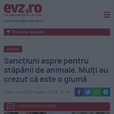
Știri
naționale
coordonare@evzgroup.ro
și
▼ Proiecte speciale
internaționale
|
SOCIAL
România
Sancțiuni aspre pentru
-
stăpânii de animale. Mulți au
Evenimentul
crezut că este o glumă
Zilei
Bianca Ion
7 august 2024, 23:43
COMENTEAZĂ ȘTIREA