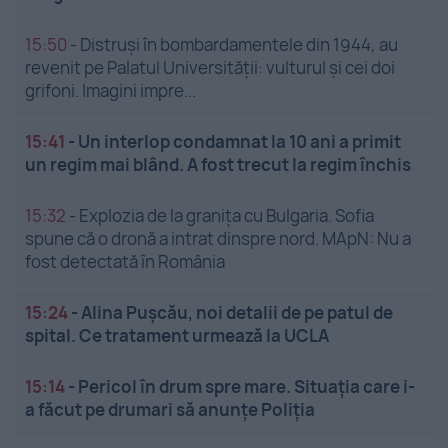
15:50
-
Distruși în bombardamentele din 1944, au
revenit pe Palatul Universității: vulturul și cei doi
grifoni. Imagini impre...
15:41
-
Un interlop condamnat la 10 ani a primit
un regim mai blând. A fost trecut la regim închis
15:32
-
Explozia de la granița cu Bulgaria. Sofia
spune că o dronă a intrat dinspre nord. MApN: Nu a
fost detectată în România
15:24
-
Alina Pușcău, noi detalii de pe patul de
spital. Ce tratament urmează la UCLA
15:14
-
Pericol în drum spre mare. Situația care i-
a făcut pe drumari să anunțe Poliția