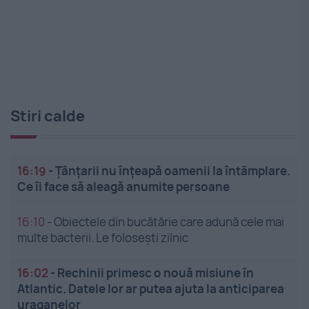
Stiri calde
16:19
-
Țânțarii nu înțeapă oamenii la întâmplare.
Ce îi face să aleagă anumite persoane
16:10
-
Obiectele din bucătărie care adună cele mai
multe bacterii. Le folosești zilnic
16:02
-
Rechinii primesc o nouă misiune în
Atlantic. Datele lor ar putea ajuta la anticiparea
uraganelor