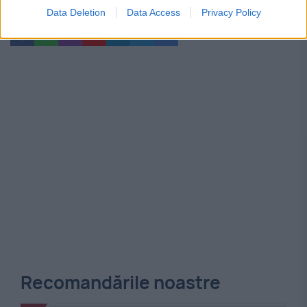
animale
caine
lege
sanctiuni
Data Deletion
Data Access
Privacy Policy
Recomandările noastre