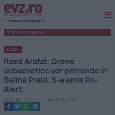
Știri
naționale
coordonare@evzgroup.ro
și
▼ Proiecte speciale
internaționale
|
SOCIAL
România
Raed Arafat: Drone
-
subacvatice vor pătrunde în
Evenimentul
Salina Praid. S-a emis Ro-
Zilei
Alert
Antonia Hendrik
1 iunie 2025, 20:46