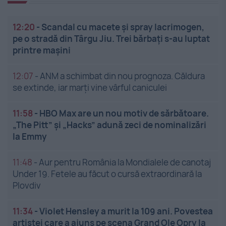
12:20
-
Scandal cu macete și spray lacrimogen,
pe o stradă din Târgu Jiu. Trei bărbați s-au luptat
printre mașini
12:07
-
ANM a schimbat din nou prognoza. Căldura
se extinde, iar marți vine vârful caniculei
11:58
-
HBO Max are un nou motiv de sărbătoare.
„The Pitt” și „Hacks” adună zeci de nominalizări
la Emmy
11:48
-
Aur pentru România la Mondialele de canotaj
Under 19. Fetele au făcut o cursă extraordinară la
Plovdiv
11:34
-
Violet Hensley a murit la 109 ani. Povestea
artistei care a ajuns pe scena Grand Ole Opry la