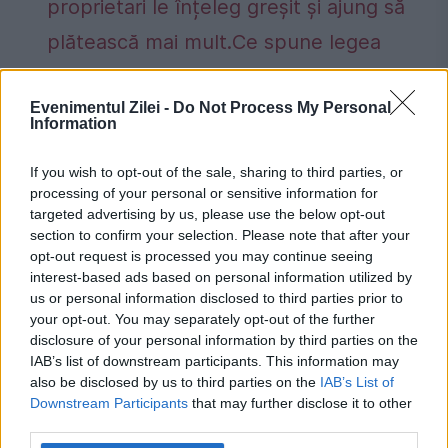
proprietari le înțeleg greșit și ajung să
plătească mai mult.Ce spune legea
Concediu 2026. Dreptul pe care mulți
Evenimentul Zilei -
Do Not Process My Personal
salariați nu îl cunosc. Când se pot pierde
Information
zilele de concediu și când nu
If you wish to opt-out of the sale, sharing to third parties, or
processing of your personal or sensitive information for
targeted advertising by us, please use the below opt-out
section to confirm your selection. Please note that after your
opt-out request is processed you may continue seeing
evacuare
praid
Raed Arafat
Ro alert
interest-based ads based on personal information utilized by
us or personal information disclosed to third parties prior to
salina
your opt-out. You may separately opt-out of the further
disclosure of your personal information by third parties on the
IAB’s list of downstream participants. This information may
also be disclosed by us to third parties on the
IAB’s List of
Downstream Participants
that may further disclose it to other
third parties.