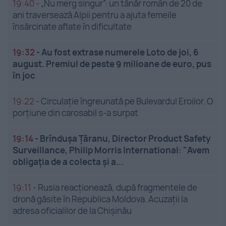
19:40
-
„Nu merg singur”: un tânăr român de 20 de
ani traversează Alpii pentru a ajuta femeile
însărcinate aflate în dificultate
19:32
-
Au fost extrase numerele Loto de joi, 6
august. Premiul de peste 9 milioane de euro, pus
în joc
19:22
-
Circulație îngreunată pe Bulevardul Eroilor. O
porțiune din carosabil s-a surpat
19:14
-
Brîndușa Țăranu, Director Product Safety
Surveillance, Philip Morris International: "Avem
obligația de a colecta și a...
19:11
-
Rusia reacționează, după fragmentele de
dronă găsite în Republica Moldova. Acuzații la
adresa oficialilor de la Chișinău