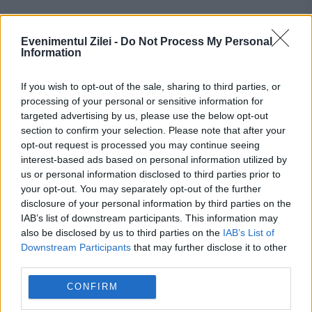
Recomandările noastre
Evenimentul Zilei -
Do Not Process My Personal
Information
If you wish to opt-out of the sale, sharing to third parties, or
processing of your personal or sensitive information for
targeted advertising by us, please use the below opt-out
section to confirm your selection. Please note that after your
opt-out request is processed you may continue seeing
interest-based ads based on personal information utilized by
us or personal information disclosed to third parties prior to
your opt-out. You may separately opt-out of the further
disclosure of your personal information by third parties on the
IAB’s list of downstream participants. This information may
SOCIAL
also be disclosed by us to third parties on the
IAB’s List of
Downstream Participants
that may further disclose it to other
Atenție la apelurile suspecte. SRI avertizează
third parties.
asupra unei metode prin care escrocii încearcă
CONFIRM
să vă fure datele bancare