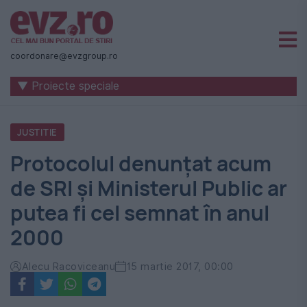
Știri
naționale
coordonare@evzgroup.ro
și
▼ Proiecte speciale
internaționale
|
JUSTITIE
România
Protocolul denunțat acum
-
de SRI și Ministerul Public ar
Evenimentul
putea fi cel semnat în anul
Zilei
2000
Alecu Racoviceanu
15 martie 2017, 00:00