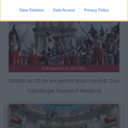
Data Deletion
Data Access
Privacy Policy
EVENIMENTUL ISTORIC
Bătălia de 30 de ani pentru limba română. Ziua
Constituției Republicii Moldova