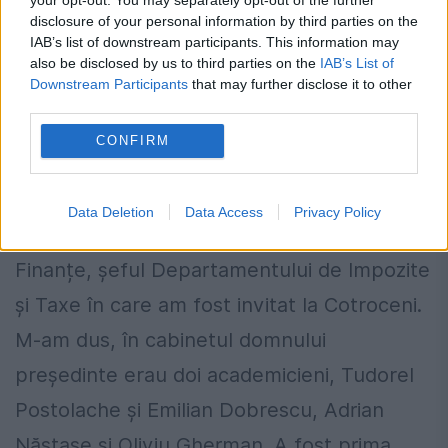
disclosure of your personal information by third parties on the
IAB’s list of downstream participants. This information may
also be disclosed by us to third parties on the
IAB’s List of
Downstream Participants
that may further disclose it to other
third parties.
CONFIRM
Sursa foto: Arhiva EVZ
În contextul ăsta m-am trezit cu o invitație,
Data Deletion
Data Access
Privacy Policy
eram secretar de stat în Ministerul de
Finanțe, șeful Departamentului de Impozite
și Taxe în care am fost invitat la Cotroceni.
M-am dus, în cabinetul domnului
președinte erau doi academicieni, Tudorel
Postolache și Emilian Dobrescu, Adrian
Năstase și Oliviu Gherman. A fost prima