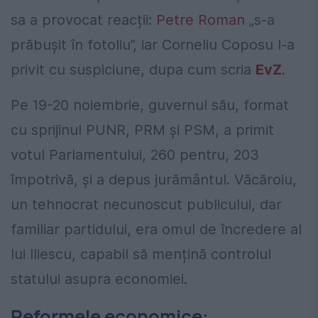
sa a provocat reacții:
Petre Roman
„s-a
prăbușit în fotoliu”, iar Corneliu Coposu l-a
privit cu suspiciune, dupa cum scria
EvZ
.
Pe 19-20 noiembrie, guvernul său, format
cu sprijinul PUNR, PRM și PSM, a primit
votul Parlamentului, 260 pentru, 203
împotrivă, și a depus jurământul. Văcăroiu,
un tehnocrat necunoscut publicului, dar
familiar partidului, era omul de încredere al
lui Iliescu, capabil să mențină controlul
statului asupra economiei.
Reformele economice: