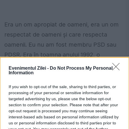
Era un om apropiat de oameni, era un om
respectat de oameni și care respecta
oamenii. Eu nu am fost membru PSD sau
PDSR. Era în toamna anului 1992, o
perioadă grea, România venea după o iarnă
Evenimentul Zilei -
Do Not Process My Personal
Information
și aveam nevoie să importăm o cantitate
importantă de grâu, petrol, o situație
If you wish to opt-out of the sale, sharing to third parties, or
processing of your personal or sensitive information for
deosebită, toate rezervele valutare ale țării
targeted advertising by us, please use the below opt-out
erau 79 de milioane de dolari, deci nimic.
section to confirm your selection. Please note that after your
opt-out request is processed you may continue seeing
interest-based ads based on personal information utilized by
us or personal information disclosed to third parties prior to
your opt-out. You may separately opt-out of the further