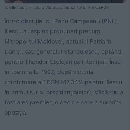
Ion Iliescu și Nicolae Văcăroiu. Sursa foto: Arhiva EVZ
Într-o discuție cu Radu Câmpeanu (PNL),
Iliescu a respins propuneri precum
Mitropolitul Moldovei, actualul Patriarh
Daniel, sau generalul Stănculescu, optând
pentru Theodor Stolojan ca interimar. Însă,
în toamna lui 1992, după victoria
zdrobitoare a FDSN (47,34% pentru Iliescu
în primul tur al prezidențialelor), Văcăroiu a
fost ales premier, o decizie care a surprins
opoziția.