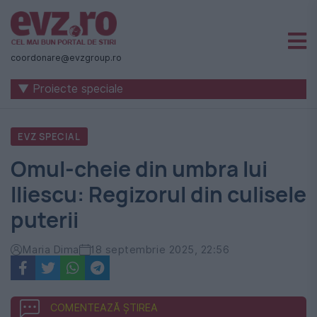
Știri
naționale
coordonare@evzgroup.ro
și
▼ Proiecte speciale
internaționale
|
EVZ SPECIAL
România
Omul-cheie din umbra lui
-
Iliescu: Regizorul din culisele
Evenimentul
puterii
Zilei
Maria Dima
18 septembrie 2025, 22:56
COMENTEAZĂ ȘTIREA