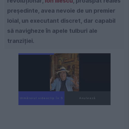
revoluționar,
Ion Iliescu
, proaspăt reales
președinte, avea nevoie de un premier
loial, un executant discret, dar capabil
să navigheze în apele tulburi ale
tranziției.
Următorul videoclip în 3
Anulează