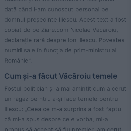
dată când l-am cunoscut personal pe
domnul președinte Iliescu. Acest text a fost
copiat de pe Ziare.com Nicolae Văcăroiu,
declarație rară despre Ion Iliescu. Povestea
numirii sale în funcția de prim-ministru al
României”.
Cum și-a făcut Văcăroiu temele
Fostul politician și-a mai amintit cum a cerut
un răgaz pe ntru a-și face temele pentru
Iliescu: „Ceea ce m-a surprins a fost faptul
că mi-a spus despre ce e vorba, mi-a
propus să accept să fiu premier, am cerut