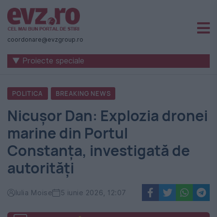
Știri
naționale
coordonare@evzgroup.ro
și
▼ Proiecte speciale
internaționale
|
POLITICA
BREAKING NEWS
România
Nicușor Dan: Explozia dronei
-
marine din Portul
Evenimentul
Constanța, investigată de
Zilei
autorități
Iulia Moise
5 iunie 2026, 12:07