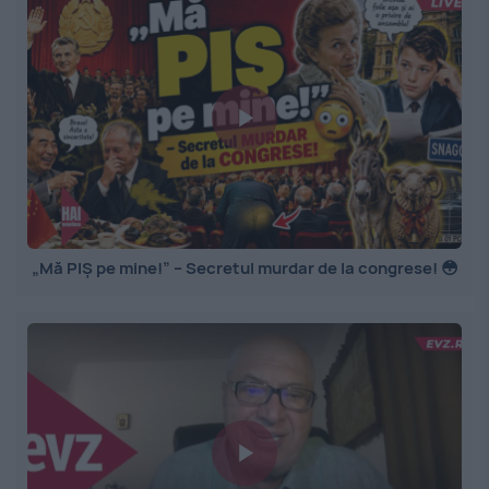
„Mă PIȘ pe mine!” – Secretul murdar de la congrese! 😳