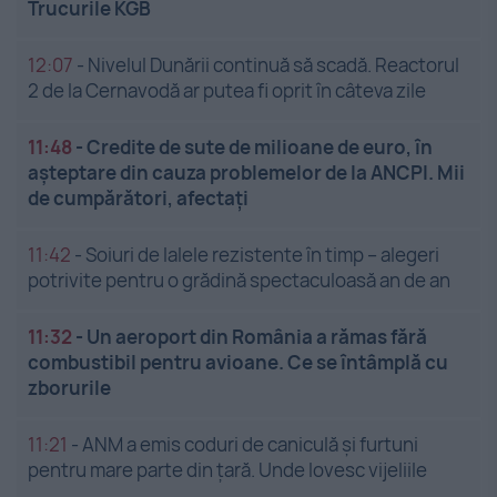
Trucurile KGB
12:07
-
Nivelul Dunării continuă să scadă. Reactorul
2 de la Cernavodă ar putea fi oprit în câteva zile
11:48
-
Credite de sute de milioane de euro, în
așteptare din cauza problemelor de la ANCPI. Mii
de cumpărători, afectați
11:42
-
Soiuri de lalele rezistente în timp – alegeri
potrivite pentru o grădină spectaculoasă an de an
11:32
-
Un aeroport din România a rămas fără
combustibil pentru avioane. Ce se întâmplă cu
zborurile
11:21
-
ANM a emis coduri de caniculă și furtuni
pentru mare parte din țară. Unde lovesc vijeliile