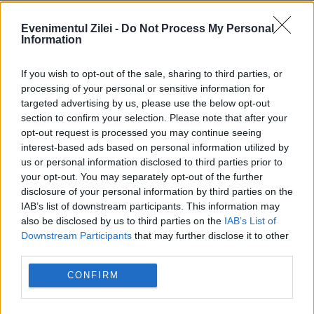
Evenimentul Zilei -
Do Not Process My Personal
Information
If you wish to opt-out of the sale, sharing to third parties, or
processing of your personal or sensitive information for
targeted advertising by us, please use the below opt-out
section to confirm your selection. Please note that after your
opt-out request is processed you may continue seeing
interest-based ads based on personal information utilized by
us or personal information disclosed to third parties prior to
your opt-out. You may separately opt-out of the further
ANM schimbă prognoza: furtuni
disclosure of your personal information by third parties on the
IAB’s list of downstream participants. This information may
puternice după caniculă. Harta
also be disclosed by us to third parties on the
IAB’s List of
avertizărilor pentru următoarele trei zile
Downstream Participants
that may further disclose it to other
third parties.
Prețurile carburanților joi, 6 august
CONFIRM
2026. Lista stațiilor cu cele mai mici
tarife