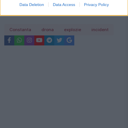
Data Deletion
Data Access
Privacy Policy
Constanta
drona
explozie
incident