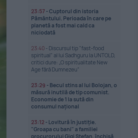
23:57
-
Cuptorul din istoria
Pământului. Perioada în care pe
planetă a fost mai cald ca
niciodată
23:40
-
Discursul tip "fast-food
spiritual" al lui Sadhguru la UNTOLD,
critici dure: „O spiritualitate New
Age fără Dumnezeu”
23:29
-
Becul stins al lui Bolojan, o
măsură inutilă de tip comunist.
Economie de 1 la sută din
consumul național
23:12
-
Lovitură în justiție.
"Groapa cu bani" a familiei
procurorului Gigi Ștefan, închisă