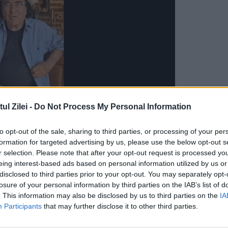
l Zilei -
Do Not Process My Personal Information
 se întoarce în apă pentru a respira și pentru a
to opt-out of the sale, sharing to third parties, or processing of your per
formation for targeted advertising by us, please use the below opt-out s
 se hrănesc cu miriapode, păianjeni, lăcuste etc
r selection. Please note that after your opt-out request is processed y
eing interest-based ads based on personal information utilized by us or
ilor dermice filiforme, care îi atârnă în partea
disclosed to third parties prior to your opt-out. You may separately opt-
losure of your personal information by third parties on the IAB’s list of
or, unde formează o încâlcitură păroasă, ce atin
. This information may also be disclosed by us to third parties on the
IA
i, ajungand până o lungine de 10-15 cm.
Participants
that may further disclose it to other third parties.