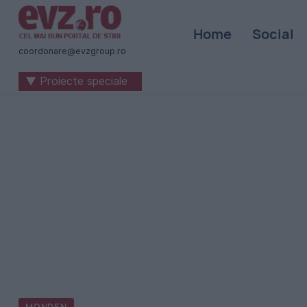
Știri
Home
Social
naționale
coordonare@evzgroup.ro
și
▼ Proiecte speciale
internaționale
|
România
-
Evenimentul
Zilei