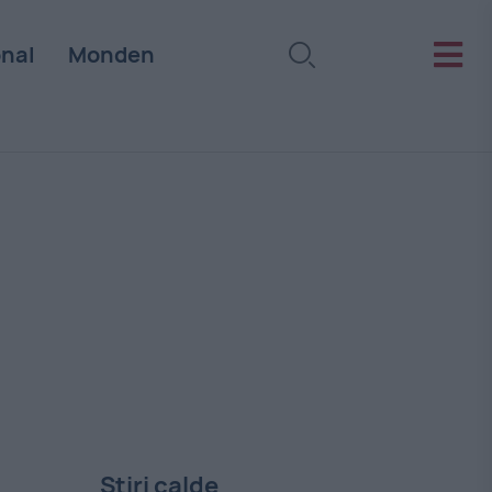
onal
Monden
Stiri calde