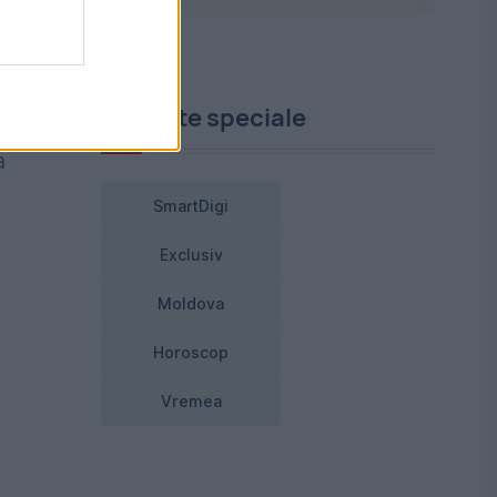
Proiecte speciale
a
SmartDigi
Exclusiv
Moldova
Horoscop
Vremea