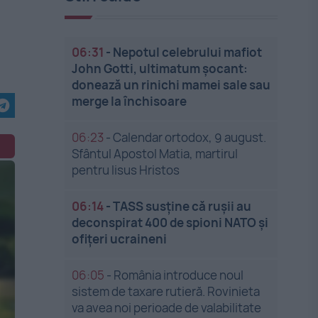
06:31
-
Nepotul celebrului mafiot
John Gotti, ultimatum șocant:
donează un rinichi mamei sale sau
merge la închisoare
06:23
-
Calendar ortodox, 9 august.
Sfântul Apostol Matia, martirul
pentru Iisus Hristos
06:14
-
TASS susține că rușii au
deconspirat 400 de spioni NATO și
ofițeri ucraineni
06:05
-
România introduce noul
sistem de taxare rutieră. Rovinieta
va avea noi perioade de valabilitate