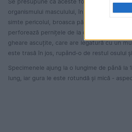
Se presupune că aceste formațiuni dermice a
organismului masculului, în perioada împereche
simte pericolul, broasca păroasă își rupe pr
perforează pernițele de la degete. Se crede 
gheare ascuțite, care are legatură cu un mu
este trasă în jos, rupând-o de restul osului ș
Specimenele ajung la o lungime de până la 1
lung, iar gura le este rotundă și mică - aspe