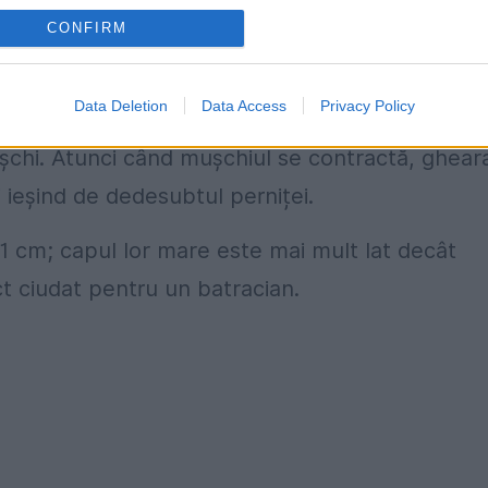
r fi o manifestare a excesului de energie a
CONFIRM
rii, la fel ca și apariția altor structure. Când
opriile oase pentru a produce gheare ce
Data Deletion
Data Access
Privacy Policy
că vârful osului de la picior are forma unei
șchi. Atunci când mușchiul se contractă, ghear
i ieșind de dedesubtul perniței.
1 cm; capul lor mare este mai mult lat decât
ct ciudat pentru un batracian.