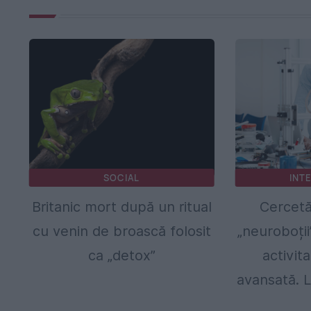
SOCIAL
INT
Britanic mort după un ritual
Cercetă
cu venin de broască folosit
„neuroboții
ca „detox”
activit
avansată. L