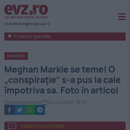
Știri
naționale
coordonare@evzgroup.ro
și
▼ Proiecte speciale
internaționale
|
MONDEN
România
Meghan Markle se teme! O
-
„conspirație” s-a pus la cale
Evenimentul
împotriva sa. Foto în articol
Zilei
Antonia Hendrik
25 mai 2020, 18:27
COMENTEAZĂ ȘTIREA