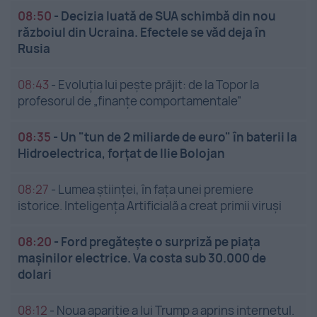
08:50
-
Decizia luată de SUA schimbă din nou
războiul din Ucraina. Efectele se văd deja în
Rusia
08:43
-
Evoluția lui pește prăjit: de la Topor la
profesorul de „finanțe comportamentale”
08:35
-
Un "tun de 2 miliarde de euro" în baterii la
Hidroelectrica, forțat de Ilie Bolojan
08:27
-
Lumea științei, în fața unei premiere
istorice. Inteligența Artificială a creat primii viruși
08:20
-
Ford pregătește o surpriză pe piața
mașinilor electrice. Va costa sub 30.000 de
dolari
08:12
-
Noua apariție a lui Trump a aprins internetul.