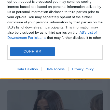
opt-out request is processed you may continue seeing
interest-based ads based on personal information utilized by
us or personal information disclosed to third parties prior to
your opt-out. You may separately opt-out of the further
disclosure of your personal information by third parties on the
IAB’s list of downstream participants. This information may
also be disclosed by us to third parties on the
IAB’s List of
Downstream Participants
that may further disclose it to other
third parties.
POLITICA
CONFIRM
Sorin Grindeanu: Parlamentul a evitat
Data Deletion
Data Access
Privacy Policy
pierderea a 5,8 miliarde de euro din PNRR și a
deblocat 16,7 miliarde din SAFE