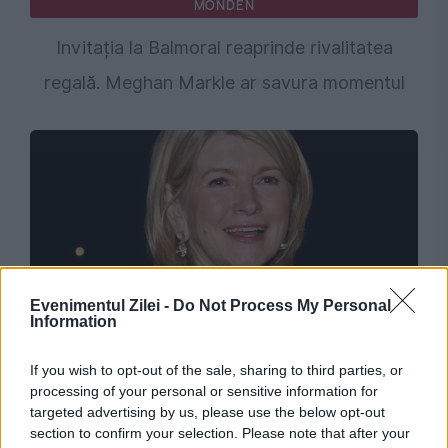
MONDEN
Invitația la Balmoral reaprinde rivalitatea
regală. Meghan Markle ar savura momentul
Evenimentul Zilei -
Do Not Process My Personal
Information
MONDEN
If you wish to opt-out of the sale, sharing to third parties, or
Martha Stewart o pune la punct pe Meghan
processing of your personal or sensitive information for
Markle: Nu e ușor să devii guru al gospodăriei
targeted advertising by us, please use the below opt-out
section to confirm your selection. Please note that after your