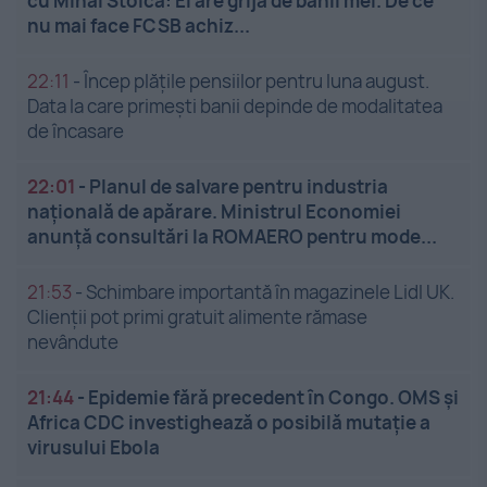
cu Mihai Stoica: El are grijă de banii mei. De ce
nu mai face FCSB achiz...
22:11
-
Încep plățile pensiilor pentru luna august.
Data la care primești banii depinde de modalitatea
de încasare
22:01
-
Planul de salvare pentru industria
națională de apărare. Ministrul Economiei
anunță consultări la ROMAERO pentru mode...
21:53
-
Schimbare importantă în magazinele Lidl UK.
Clienții pot primi gratuit alimente rămase
nevândute
21:44
-
Epidemie fără precedent în Congo. OMS și
Africa CDC investighează o posibilă mutație a
virusului Ebola