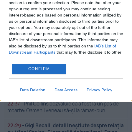
section to confirm your selection. Please note that after your
opt-out request is processed you may continue seeing
interest-based ads based on personal information utilized by
us or personal information disclosed to third parties prior to
your opt-out. You may separately opt-out of the further
disclosure of your personal information by third parties on the
IAB’s list of downstream participants. This information may
also be disclosed by us to third parties on the
IAB’s List of
Stiri calde
Downstream Participants
that may further disclose it to other
third parties.
CONFIRM
22:48
-
România și Turcia, acord strategic pentru
exportul de ovine. Soluțiile discutate la Ankara
pentru fermierii români
Data Deletion
Data Access
Privacy Policy
22:37
-
Phil Collins dezvăluie că a fost la un pas de
moarte: Oamenii veneau să-și ia rămas-bun
22:29
-
Gigi Becali, detalii neștiute despre relația