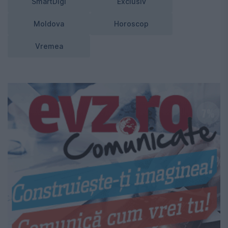
SmartDigi
Exclusiv
Moldova
Horoscop
Vremea