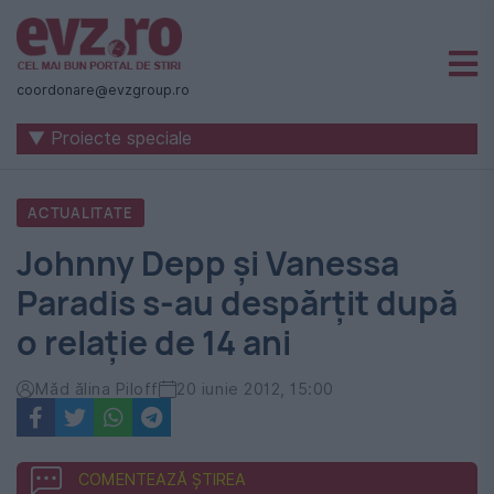
Știri
naționale
coordonare@evzgroup.ro
și
▼ Proiecte speciale
internaționale
|
ACTUALITATE
România
Johnny Depp şi Vanessa
-
Paradis s-au despărţit după
Evenimentul
o relaţie de 14 ani
Zilei
Măd ălina Piloff
20 iunie 2012, 15:00
COMENTEAZĂ ȘTIREA