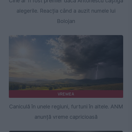
Cine ar fi fost premier dacă Antonescu câștiga
alegerile. Reacția când a auzit numele lui
Bolojan
VREMEA
Caniculă în unele regiuni, furtuni în altele. ANM
anunță vreme capricioasă