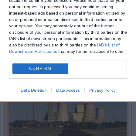
section to confirm your selection. Please note that after your
opt-out request is processed you may continue seeing
interest-based ads based on personal information utilized by
us or personal information disclosed to third parties prior to
your opt-out. You may separately opt-out of the further
disclosure of your personal information by third parties on the
IAB’s list of downstream participants. This information may
OPINII
also be disclosed by us to third parties on the
IAB’s List of
Downstream Participants
that may further disclose it to other
Am înfrânt! România nu a primit un certificat
third parties.
de sănătate, ci unul de handicap economic
CONFIRM
Data Deletion
Data Access
Privacy Policy