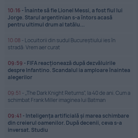
10:16
-
Înainte să fie Lionel Messi, a fost fiul lui
Jorge. Starul argentinian s-a întors acasă
pentru ultimul drum al tatălu...
10:08
-
Locuitorii din sudul Bucureștiului ies în
stradă: Vrem aer curat
09:59
-
FIFA reacționează după dezvăluirile
despre Infantino. Scandalul ia amploare înaintea
alegerilor
09:51
-
„The Dark Knight Returns”, la 40 de ani. Cum a
schimbat Frank Miller imaginea lui Batman
09:41
-
Inteligența artificială și marea schimbare
din creierul oamenilor. După decenii, ceva s-a
inversat. Studiu