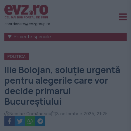
Știri
naționale
coordonare@evzgroup.ro
și
▼ Proiecte speciale
internaționale
|
POLITICA
România
Ilie Bolojan, soluție urgentă
-
pentru alegerile care vor
Evenimentul
decide primarul
Zilei
Bucureștiului
Nicolae Comănescu
3 octombrie 2025, 21:25