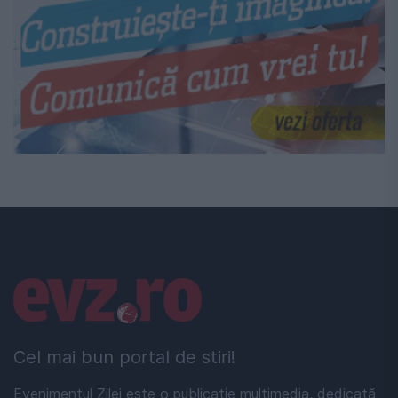
Linkuri utile
Cel mai bun portal de stiri!
Evenimentul Zilei este o publicație multimedia, dedicată