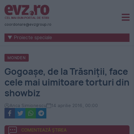
Știri
naționale
coordonare@evzgroup.ro
și
▼ Proiecte speciale
internaționale
|
MONDEN
România
Gogoașe, de la Trăsniții, face
-
cele mai uimitoare torturi din
Evenimentul
showbiz
Zilei
Anca Simionescu
14 aprilie 2016, 00:00
COMENTEAZĂ ȘTIREA