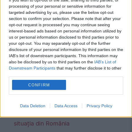
If you wish to opt-out of the sale, sharing to third parties, or
processing of your personal or sensitive information for
targeted advertising by us, please use the below opt-out
section to confirm your selection. Please note that after your
opt-out request is processed you may continue seeing
interest-based ads based on personal information utilized by
us or personal information disclosed to third parties prior to
your opt-out. You may separately opt-out of the further
disclosure of your personal information by third parties on the
Alocația după 18 ani. Copiii majori care
IAB’s list of downstream participants. This information may
mai primesc bani de la stat în 2026.
also be disclosed by us to third parties on the
IAB’s List of
Downstream Participants
that may further disclose it to other
Condiția obligatorie prevăzută de lege
third parties.
Mașini interzise în Europa. Lista
CONFIRM
completă a țărilor și orașelor în care nu
mai au voie să circule autoturismele
Data Deletion
Data Access
Privacy Policy
Euro 3, Euro 4 sau Euro 5. Care este
situația din România