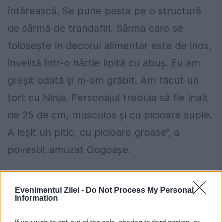
întărească. Se pune pasta pe o structură
de sârmă de trandafiri. Sârma care se
folosește în decorul alimentar este de inox,
învelită într-o hârtie lipită cu abuș. Eu am
greșit odată și m-am grăbit. Am făcut un
tort cu Ninja. Personajul trebuia să fie înalt
de 25 de cm, musculos și cu picioare suple.
A ieșit un pitic, cu picioare groase”, a
povestit amuzat Gogoașe.
Evenimentul Zilei -
Do Not Process My Personal
Information