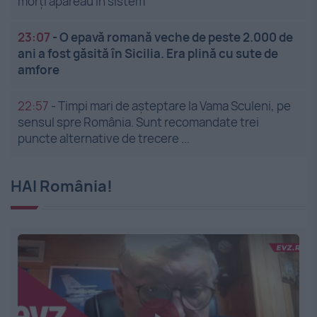
morți apăreau în sistem
23:07
-
O epavă romană veche de peste 2.000 de
ani a fost găsită în Sicilia. Era plină cu sute de
amfore
22:57
-
Timpi mari de așteptare la Vama Sculeni, pe
sensul spre România. Sunt recomandate trei
puncte alternative de trecere ...
HAI România!