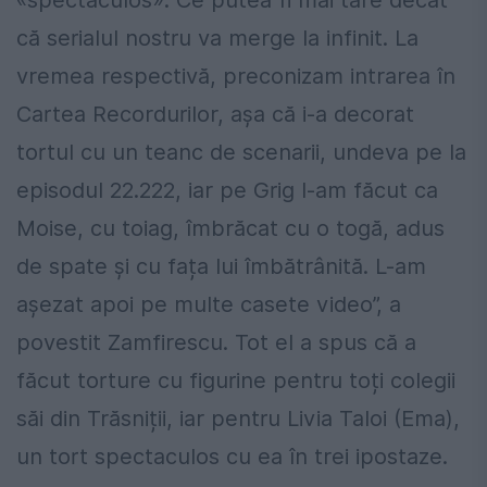
«spectaculos». Ce putea fi mai tare decât
că serialul nostru va merge la infinit. La
vremea respectivă, preconizam intrarea în
Cartea Recordurilor, așa că i-a decorat
tortul cu un teanc de scenarii, undeva pe la
episodul 22.222, iar pe Grig l-am făcut ca
Moise, cu toiag, îmbrăcat cu o togă, adus
de spate și cu fața lui îmbătrânită. L-am
așezat apoi pe multe casete video”, a
povestit Zamfirescu. Tot el a spus că a
făcut torture cu figurine pentru toți colegii
săi din Trăsniții, iar pentru Livia Taloi (Ema),
un tort spectaculos cu ea în trei ipostaze.