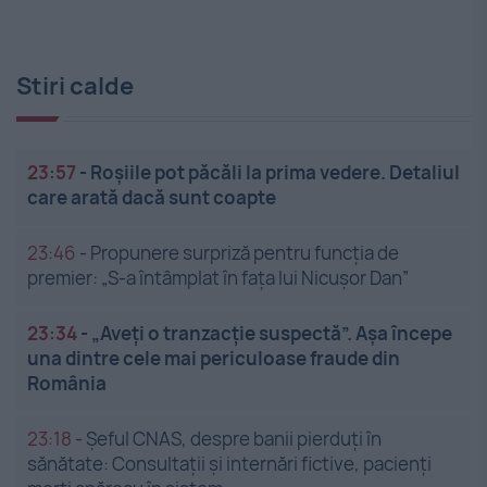
Stiri calde
23:57
-
Roșiile pot păcăli la prima vedere. Detaliul
care arată dacă sunt coapte
23:46
-
Propunere surpriză pentru funcția de
premier: „S-a întâmplat în fața lui Nicușor Dan”
23:34
-
„Aveți o tranzacție suspectă”. Așa începe
una dintre cele mai periculoase fraude din
România
23:18
-
Șeful CNAS, despre banii pierduți în
sănătate: Consultații și internări fictive, pacienți