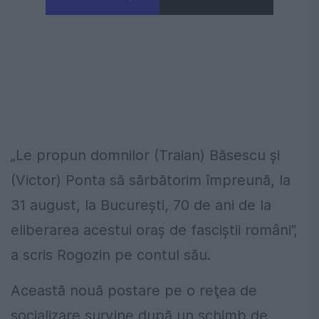
„Le propun domnilor (Traian) Băsescu şi
(Victor) Ponta să sărbătorim împreună, la
31 august, la Bucureşti, 70 de ani de la
eliberarea acestui oraş de fasciştii români”,
a scris Rogozin pe contul său.
Această nouă postare pe o reţea de
socializare survine după un schimb de