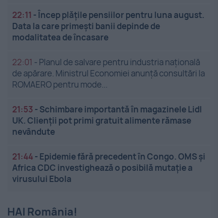
22:11
-
Încep plățile pensiilor pentru luna august.
Data la care primești banii depinde de
modalitatea de încasare
22:01
-
Planul de salvare pentru industria națională
de apărare. Ministrul Economiei anunță consultări la
ROMAERO pentru mode...
21:53
-
Schimbare importantă în magazinele Lidl
UK. Clienții pot primi gratuit alimente rămase
nevândute
21:44
-
Epidemie fără precedent în Congo. OMS și
Africa CDC investighează o posibilă mutație a
virusului Ebola
HAI România!