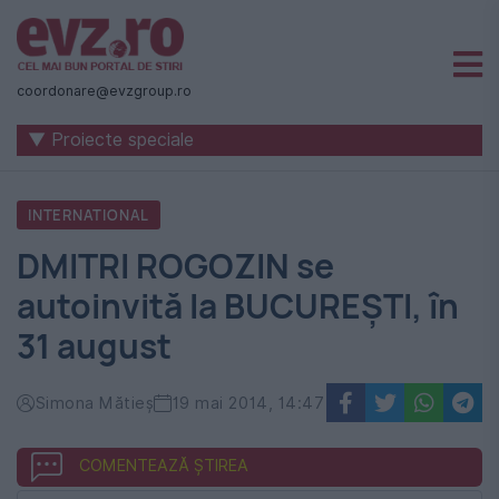
Știri
naționale
coordonare@evzgroup.ro
și
▼ Proiecte speciale
internaționale
|
INTERNATIONAL
România
DMITRI ROGOZIN se
-
autoinvită la BUCUREȘTI, în
Evenimentul
31 august
Zilei
Simona Mătieș
19 mai 2014, 14:47
COMENTEAZĂ ȘTIREA