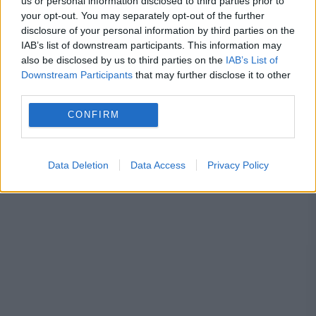
us or personal information disclosed to third parties prior to
your opt-out. You may separately opt-out of the further
Gigi Becali, detalii neștiute despre relația cu
disclosure of your personal information by third parties on the
IAB’s list of downstream participants. This information may
Mihai Stoica: El are grijă de banii mei. De ce nu
also be disclosed by us to third parties on the
IAB’s List of
Downstream Participants
that may further disclose it to other
mai face FCSB achiziții scumpe
third parties.
CONFIRM
Data Deletion
Data Access
Privacy Policy