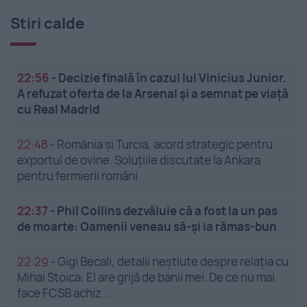
Stiri calde
22:56
-
Decizie finală în cazul lui Vinicius Junior.
A refuzat oferta de la Arsenal și a semnat pe viață
cu Real Madrid
22:48
-
România și Turcia, acord strategic pentru
exportul de ovine. Soluțiile discutate la Ankara
pentru fermierii români
22:37
-
Phil Collins dezvăluie că a fost la un pas
de moarte: Oamenii veneau să-și ia rămas-bun
22:29
-
Gigi Becali, detalii neștiute despre relația cu
Mihai Stoica: El are grijă de banii mei. De ce nu mai
face FCSB achiz...