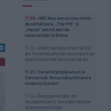
11:58
-
HBO Max are un nou motiv
de sărbătoare. „The Pitt” și
„Hacks” adună zeci de
nominalizări la Emmy
11:34
-
Violet Hensley a murit la 109
ani. Povestea artistei care a ajuns pe
scena Grand Ole Opry la 99 de ani
11:25
-
Ce se întâmplă acum la
Cernavodă. Noua măsurătoare a
nivelului Dunării
11:14
-
Descoperire rară, din
Ierusalimul antic. Noi indicii despre
un eveniment biblic