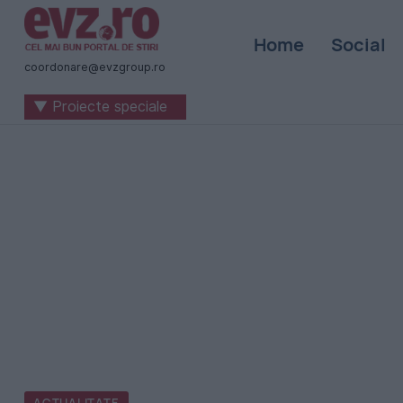
Știri
Home
Social
naționale
coordonare@evzgroup.ro
și
▼ Proiecte speciale
internaționale
|
România
-
Evenimentul
Zilei