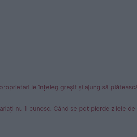
proprietari le înțeleg greșit și ajung să plăteasc
riați nu îl cunosc. Când se pot pierde zilele de