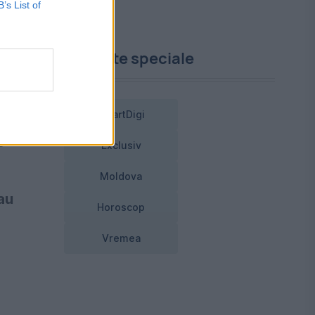
ă,
B’s List of
Proiecte speciale
as
SmartDigi
gă
Exclusiv
Moldova
au
Horoscop
Vremea