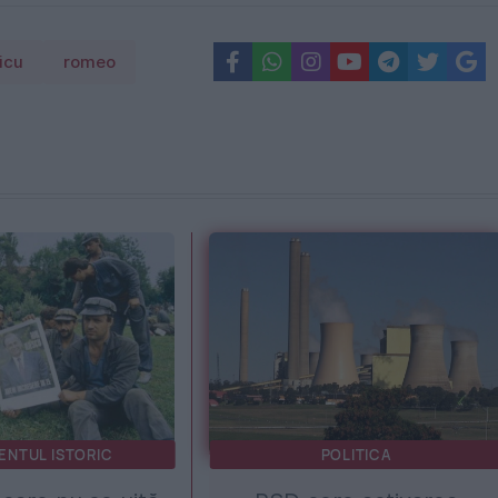
icu
romeo
ENTUL ISTORIC
POLITICA