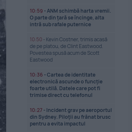
10:59
-
ANM schimbă harta vremii.
O parte din țară se încinge, alta
intră sub rafale puternice
10:50
-
Kevin Costner, trimis acasă
de pe platou, de Clint Eastwood.
Povestea spusă acum de Scott
Eastwood
10:36
-
Cartea de identitate
electronică ascunde o funcție
foarte utilă. Datele care pot fi
trimise direct cu telefonul
10:27
-
Incident grav pe aeroportul
din Sydney. Piloții au frânat brusc
pentru a evita impactul