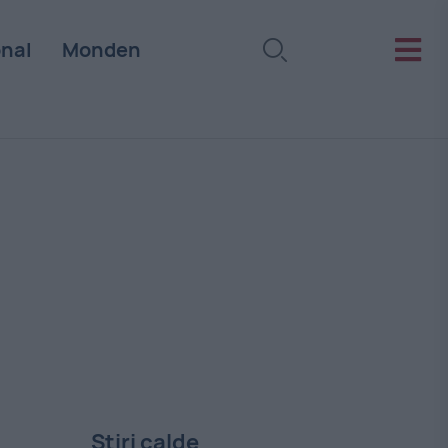
onal
Monden
Stiri calde