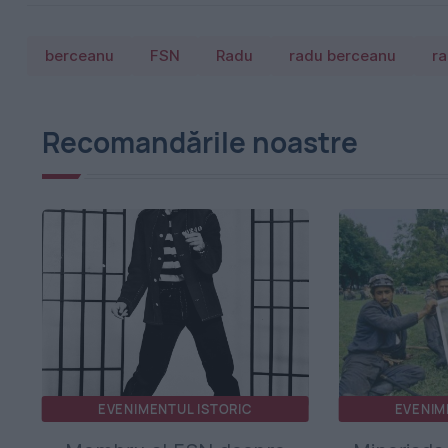
berceanu
FSN
Radu
radu berceanu
ra
Recomandările noastre
EVENIMENTUL ISTORIC
EVENIM