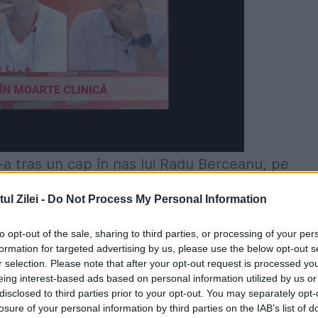
a tras un cap în nas lui Radu Berceanu, pe
ul a pornit de la listele electorale și primul ca
l Zilei -
Do Not Process My Personal Information
to opt-out of the sale, sharing to third parties, or processing of your per
 și C.Popică, așteptau la cabinetul lui Petre
formation for targeted advertising by us, please use the below opt-out s
r selection. Please note that after your opt-out request is processed y
trimis în curte. După un timp, Berceanu a ieși
eing interest-based ads based on personal information utilized by us or
disclosed to third parties prior to your opt-out. You may separately opt-
e cei trei să intre. Cum Raicu era în urmă,
losure of your personal information by third parties on the IAB’s list of