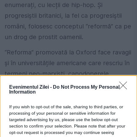
enumerați, cu lecții de hip-hop. Și
progresiștii britanici, la fel ca progresiștii
români, folosesc conceptul “reformă” ca pe
un drog de prostit oamenii.
“Reforma” promovată la Oxford face ravagii
și în universitățile americane care rescriu în
termeni neo-marxiști capodoperele
literaturii universale. William Shakespeare,
Evenimentul Zilei -
Do Not Process My Personal
Information
considerat la nivel istoric drept cel mai
mare scriitor al literaturii de limba engleză,
If you wish to opt-out of the sale, sharing to third parties, or
processing of your personal or sensitive information for
a intrat și el pe lista neagră a political
targeted advertising by us, please use the below opt-out
section to confirm your selection. Please note that after your
correctness care l-a taxat a fi tot un “rasist
opt-out request is processed you may continue seeing