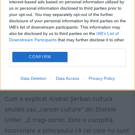
și un exponent al supremației albe”.
interest-based ads based on personal information utilized by
us or personal information disclosed to third parties prior to
your opt-out. You may separately opt-out of the further
disclosure of your personal information by third parties on the
IAB’s list of downstream participants. This information may
“Ești scos din societate dacă nu ești de
also be disclosed by us to third parties on the
IAB’s List of
Downstream Participants
that may further disclose it to other
acord cu ideile comitetelor neo-bolșevice
third parties.
formate în universități”, a povestit într-un
CONFIRM
interviu Andrei Șerban, unul dintre cei mai
apreciați regizori ai teatrului american, ce
Data Deletion
Data Access
Privacy Policy
înseamnă progresismul. Neo-marxismul.
Cum a explicat Andrei Șerban cultura
anulării sau „cancel culture” din Statele
Unite: „E tragi-comic. Este o cumplită
încoronare a principiului că cei care nu sunt