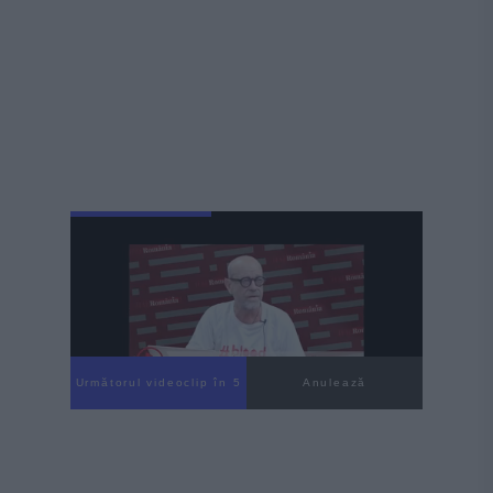
Următorul videoclip în 4
Anulează