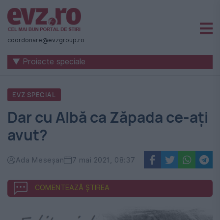
Știri
naționale
coordonare@evzgroup.ro
și
▼ Proiecte speciale
internaționale
|
EVZ SPECIAL
România
Dar cu Albă ca Zăpada ce-ați
-
avut?
Evenimentul
Zilei
Ada Meseșan
7 mai 2021, 08:37
COMENTEAZĂ ȘTIREA