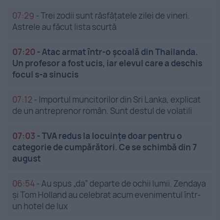
07:29
-
Trei zodii sunt răsfățatele zilei de vineri.
Astrele au făcut lista scurtă
07:20
-
Atac armat într-o școală din Thailanda.
Un profesor a fost ucis, iar elevul care a deschis
focul s-a sinucis
07:12
-
Importul muncitorilor din Sri Lanka, explicat
de un antreprenor român. Sunt destul de volatili
07:03
-
TVA redus la locuințe doar pentru o
categorie de cumpărători. Ce se schimbă din 7
august
06:54
-
Au spus „da” departe de ochii lumii. Zendaya
și Tom Holland au celebrat acum evenimentul într-
un hotel de lux