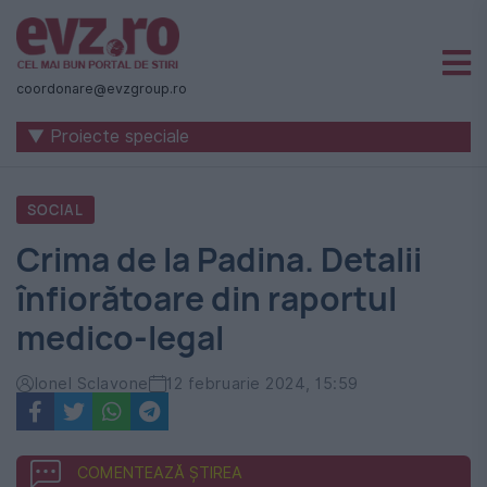
Știri
naționale
coordonare@evzgroup.ro
și
▼ Proiecte speciale
internaționale
|
SOCIAL
România
Crima de la Padina. Detalii
-
înfiorătoare din raportul
Evenimentul
medico-legal
Zilei
Ionel Sclavone
12 februarie 2024, 15:59
COMENTEAZĂ ȘTIREA