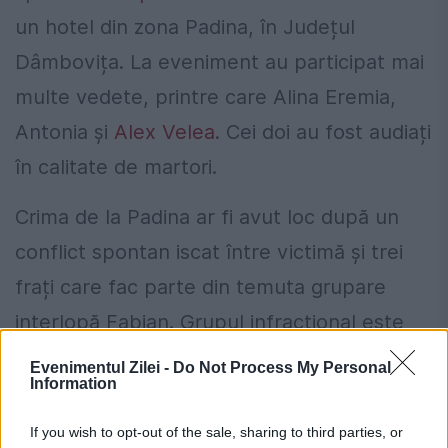
un hotel din zona Padina, în Județul
Dâmbovița. La eveniment au participat mai
multe vedete, printre care Alina Eremia,
Antonia și
Alex Velea
. Cei doi au fost audiați
în calitate de martori.
Crima de la Padina ar fi avut loc după un
conflict spontan iscat între victimă şi trei
frați care fac parte din temuta grupare
interlopă Fabian. Grupul infracțional este
condus de bărbatul vrăjitoarei Sidonia.
Evenimentul Zilei -
Do Not Process My Personal
Information
Cine are dreptul să încaseze ultima
If you wish to opt-out of the sale, sharing to third parties, or
pensie? Actele necesare. Termenul legal