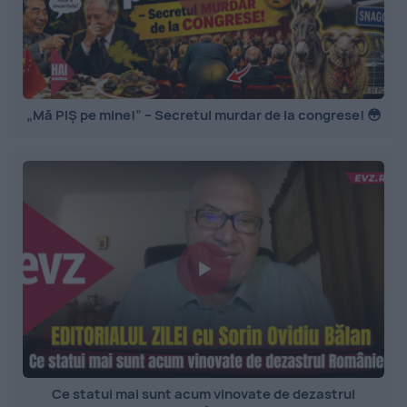
„Mă PIȘ pe mine!” – Secretul murdar de la congrese! 😳
Ce statui mai sunt acum vinovate de dezastrul