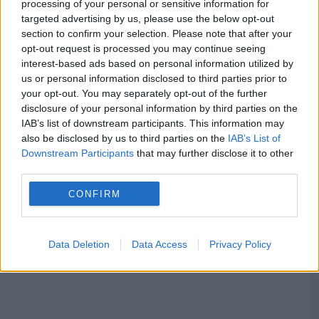
processing of your personal or sensitive information for
targeted advertising by us, please use the below opt-out
de depunere a cererii
section to confirm your selection. Please note that after your
Peste 900 de primării riscă să rămână
opt-out request is processed you may continue seeing
interest-based ads based on personal information utilized by
fără bani de la buget. Oana Gheorghiu:
us or personal information disclosed to third parties prior to
your opt-out. You may separately opt-out of the further
Trebuie să fie înrolate în platforma
disclosure of your personal information by third parties on the
Ghiseul.ro
IAB’s list of downstream participants. This information may
also be disclosed by us to third parties on the
IAB’s List of
Downstream Participants
that may further disclose it to other
third parties.
CONFIRM
alex velea
crima
petrecere
vrajitoare
Data Deletion
Data Access
Privacy Policy