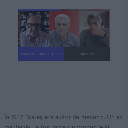
Următorul videoclip în 3
Anulează
În 1947 Brateș era ajutor de mecanic. Un an
mai târziu, „a fost scos din producție și