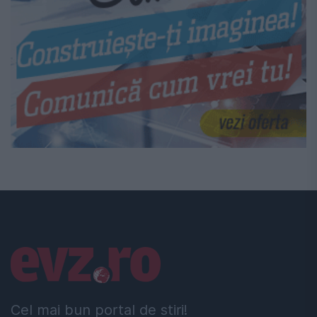
Linkuri utile
Cel mai bun portal de stiri!