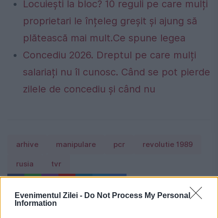
Locuiești la bloc? 10 reguli pe care mulți
proprietari le înțeleg greșit și ajung să
plătească mai mult.Ce spune legea
Concediu 2026. Dreptul pe care mulți
salariați nu îl cunosc. Când se pot pierde
zilele de concediu și când nu
arhive
manipulare
pcr
revolutie 1989
rusia
tvr
Evenimentul Zilei -
Do Not Process My Personal
Information