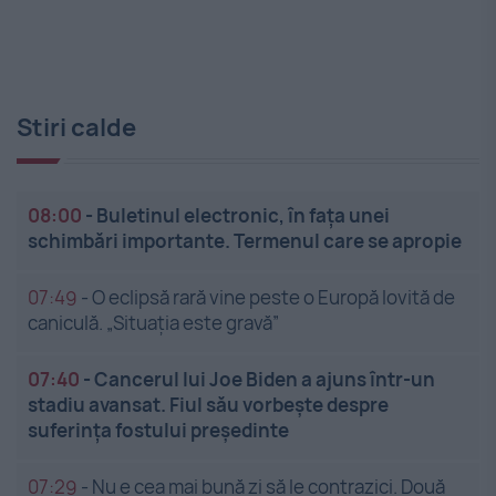
Stiri calde
08:00
-
Buletinul electronic, în fața unei
schimbări importante. Termenul care se apropie
07:49
-
O eclipsă rară vine peste o Europă lovită de
caniculă. „Situația este gravă”
07:40
-
Cancerul lui Joe Biden a ajuns într-un
stadiu avansat. Fiul său vorbește despre
suferința fostului președinte
07:29
-
Nu e cea mai bună zi să le contrazici. Două