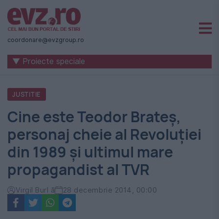
Știri
naționale
coordonare@evzgroup.ro
și
▼ Proiecte speciale
internaționale
|
JUSTITIE
România
Cine este Teodor Brateș,
-
personaj cheie al Revoluției
Evenimentul
din 1989 și ultimul mare
Zilei
propagandist al TVR
Virgil Burl ă
28 decembrie 2014, 00:00