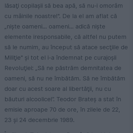
lăsaţi copilaşii să bea apă, să nu-i omorâm
cu mâinile noastre!". De la el am aflat că
„nişte oameni... oameni... adică nişte
elemente iresponsabile, că altfel nu putem
să le numim, au început să atace secţiile de
Miliţie" şi tot el i-a îndemnat pe curajoşii
Revoluţiei: „Să ne păstrăm demnitatea de
oameni, să nu ne îmbătăm. Să ne îmbătăm
doar cu acest soare al libertăţii, nu cu
băuturi alcoolice!”. Teodor Brateş a stat în
emisie aproape 70 de ore, în zilele de 22,
23 şi 24 decembrie 1989.