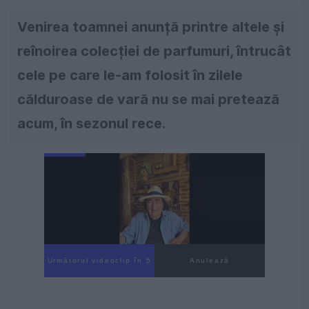
Venirea toamnei anunță printre altele și
reînoirea colecției de parfumuri, întrucât
cele pe care le-am folosit în zilele
călduroase de vară nu se mai pretează
acum, în sezonul rece.
Următorul videoclip în 4
Anulează