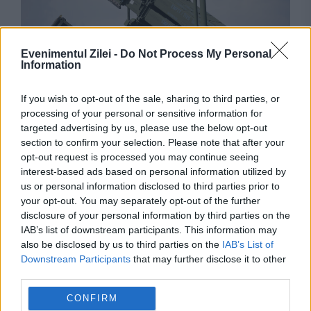
Evenimentul Zilei -
Do Not Process My Personal
Information
If you wish to opt-out of the sale, sharing to third parties, or
processing of your personal or sensitive information for
INTERNATIONAL
targeted advertising by us, please use the below opt-out
section to confirm your selection. Please note that after your
Ucraina își calculează necesarul pentru iarnă.
opt-out request is processed you may continue seeing
Zelenski cere 300 de rachete Patriot
interest-based ads based on personal information utilized by
us or personal information disclosed to third parties prior to
your opt-out. You may separately opt-out of the further
disclosure of your personal information by third parties on the
IAB’s list of downstream participants. This information may
also be disclosed by us to third parties on the
IAB’s List of
Downstream Participants
that may further disclose it to other
third parties.
CONFIRM