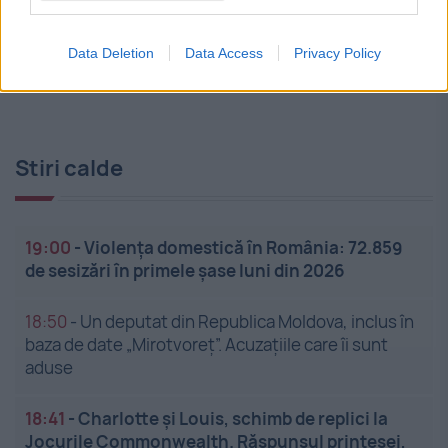
Data Deletion
Data Access
Privacy Policy
Stiri calde
19:00
-
Violența domestică în România: 72.859
de sesizări în primele șase luni din 2026
18:50
-
Un deputat din Republica Moldova, inclus în
baza de date „Mirotvoreț”. Acuzațiile care îi sunt
aduse
18:41
-
Charlotte și Louis, schimb de replici la
Jocurile Commonwealth. Răspunsul prințesei,