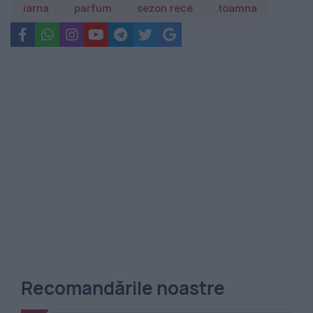
iarna
parfum
sezon rece
toamna
Recomandările noastre