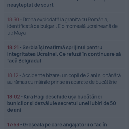
neașteptat de scurt
18:30
-
Drona explodată la granița cu România,
identificată de bulgari: E o momeală ucraineană de
tip Maya
18:21
-
Serbia își reafirmă sprijinul pentru
integritatea Ucrainei. Ce refuză în continuare să
facă Belgradul
18:12
-
Accidente bizare: un copil de 2 ani și o tânără
au rămas cu mâinile prinse în aparate de bucătărie
18:02
-
Kira Hagi deschide ușa bucătăriei
bunicilor și dezvăluie secretul unei iubiri de 50
de ani
17:53
-
Greșeala pe care angajatorii o fac în