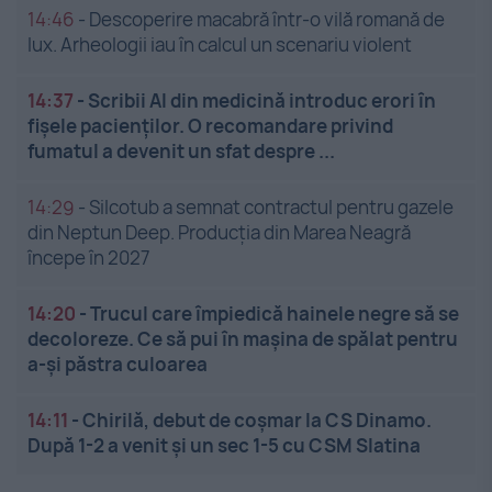
14:46
-
Descoperire macabră într-o vilă romană de
lux. Arheologii iau în calcul un scenariu violent
14:37
-
Scribii AI din medicină introduc erori în
fișele pacienților. O recomandare privind
fumatul a devenit un sfat despre ...
14:29
-
Silcotub a semnat contractul pentru gazele
din Neptun Deep. Producția din Marea Neagră
începe în 2027
14:20
-
Trucul care împiedică hainele negre să se
decoloreze. Ce să pui în mașina de spălat pentru
a-și păstra culoarea
14:11
-
Chirilă, debut de coșmar la CS Dinamo.
După 1-2 a venit și un sec 1-5 cu CSM Slatina