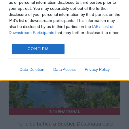
us or personal information disclosed to third parties prior to
your opt-out. You may separately opt-out of the further
PSD cere activarea mecanismului european
disclosure of your personal information by third parties on the
de urgență pentru energie și susține
IAB’s list of downstream participants. This information may
also be disclosed by us to third parties on the
IAB’s List of
menținerea centralelor pe cărbune. Critici la
Downstream Participants
that may further disclose it to other
third parties.
adresa lui Bolojan
CONFIRM
Data Deletion
Data Access
Privacy Policy
INTERNATIONAL
Perla sălbatică a Scoției. Destinația care