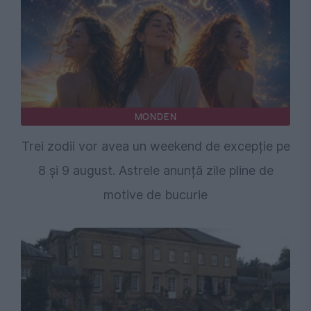
MONDEN
Trei zodii vor avea un weekend de excepție pe
8 și 9 august. Astrele anunță zile pline de
motive de bucurie