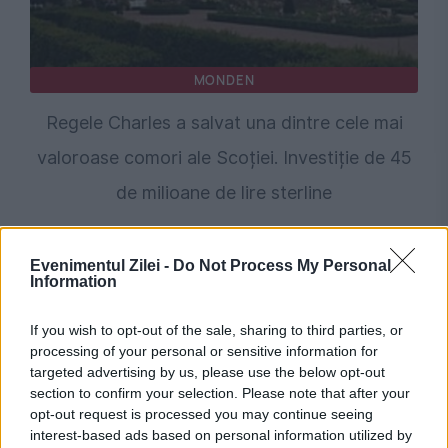
MONDEN
Regele Charles a salvat una dintre cele mai
valoroase comori ale Scoției. Investiție de 45
de milioane de lire sterline
Evenimentul Zilei -
Do Not Process My Personal
Information
If you wish to opt-out of the sale, sharing to third parties, or
processing of your personal or sensitive information for
targeted advertising by us, please use the below opt-out
section to confirm your selection. Please note that after your
opt-out request is processed you may continue seeing
interest-based ads based on personal information utilized by
POLITICA