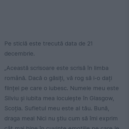
Pe sticlă este trecută data de 21
decembrie.
„Această scrisoare este scrisă în limba
română. Dacă o găsiți, vă rog să i-o dați
ființei pe care o iubesc. Numele meu este
Silviu și iubita mea locuiește în Glasgow,
Scoția. Sufletul meu este al tău. Bună,
draga mea! Nici nu știu cum să îmi exprim
cât mai bine în cuvinte emoțiile pe care le