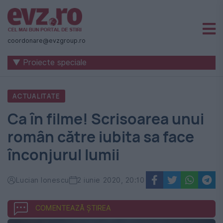
Știri
naționale
coordonare@evzgroup.ro
și
▼ Proiecte speciale
internaționale
|
ACTUALITATE
România
Ca în filme! Scrisoarea unui
-
român către iubita sa face
Evenimentul
înconjurul lumii
Zilei
Lucian Ionescu
2 iunie 2020, 20:10
COMENTEAZĂ ȘTIREA