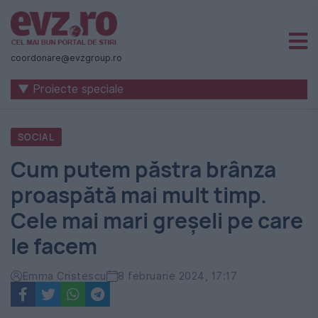
Știri
naționale
coordonare@evzgroup.ro
și
▼ Proiecte speciale
internaționale
|
SOCIAL
România
Cum putem păstra brânza
-
proaspătă mai mult timp.
Evenimentul
Cele mai mari greșeli pe care
Zilei
le facem
Emma Cristescu
8 februarie 2024, 17:17