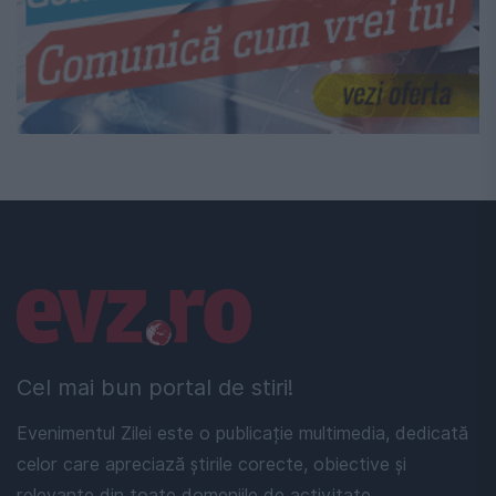
Linkuri utile
Cel mai bun portal de stiri!
Evenimentul Zilei este o publicație multimedia, dedicată
celor care apreciază știrile corecte, obiective și
relevante din toate domeniile de activitate