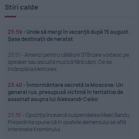
Stiri calde
23:59
-
Unde să mergi în vacanță după 15 august.
Șase destinații de neratat
23:51
-
Amenzi pentru călătorii STB care vorbesc pe
speaker sau ascultă muzică fără căști. Ce se
întâmplă la Metrorex
23:40
-
Înmormântare secretă la Moscova: Un
general rus, presupusă victimă în tentativa de
asasinat asupra lui Aleksandr Ceiko
23:36
-
Opoziția încearcă suspendarea Maiei Sandu.
Președinta spune că în spatele demersului se află
interesele Kremlinului