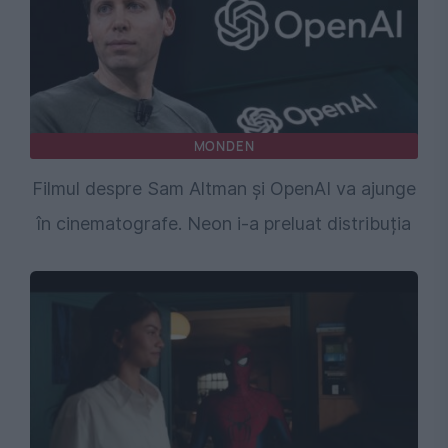
MONDEN
Filmul despre Sam Altman și OpenAI va ajunge
în cinematografe. Neon i-a preluat distribuția