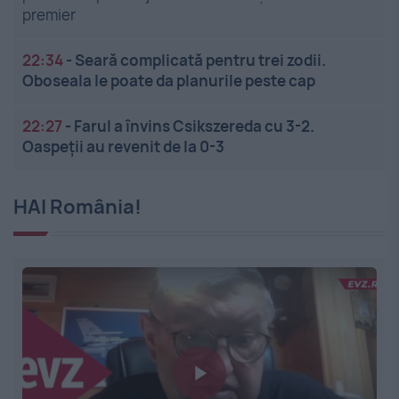
premier
22:34
-
Seară complicată pentru trei zodii.
Oboseala le poate da planurile peste cap
22:27
-
Farul a învins Csikszereda cu 3-2.
Oaspeții au revenit de la 0-3
HAI România!