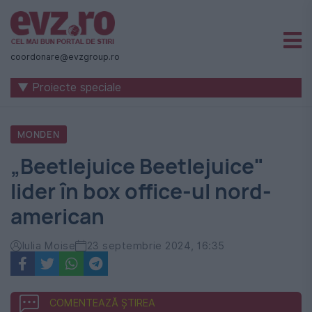
Știri
naționale
coordonare@evzgroup.ro
și
▼ Proiecte speciale
internaționale
|
MONDEN
România
„Beetlejuice Beetlejuice"
-
lider în box office-ul nord-
Evenimentul
american
Zilei
Iulia Moise
23 septembrie 2024, 16:35
COMENTEAZĂ ȘTIREA