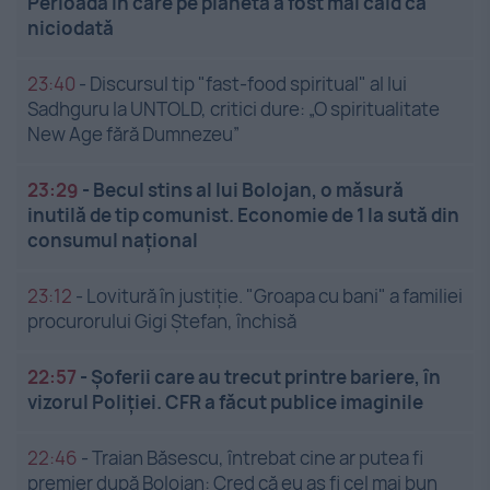
Perioada în care pe planetă a fost mai cald ca
niciodată
23:40
-
Discursul tip "fast-food spiritual" al lui
Sadhguru la UNTOLD, critici dure: „O spiritualitate
New Age fără Dumnezeu”
23:29
-
Becul stins al lui Bolojan, o măsură
inutilă de tip comunist. Economie de 1 la sută din
consumul național
23:12
-
Lovitură în justiție. "Groapa cu bani" a familiei
procurorului Gigi Ștefan, închisă
22:57
-
Șoferii care au trecut printre bariere, în
vizorul Poliției. CFR a făcut publice imaginile
22:46
-
Traian Băsescu, întrebat cine ar putea fi
premier după Bolojan: Cred că eu aș fi cel mai bun