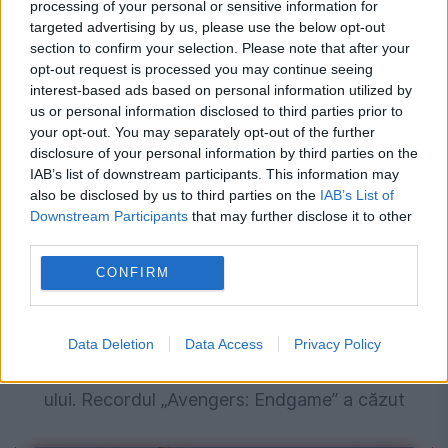
processing of your personal or sensitive information for
targeted advertising by us, please use the below opt-out
La Mangalia, Ceaușescu intră cu foarfeca în
section to confirm your selection. Please note that after your
opt-out request is processed you may continue seeing
cinematografia românească
interest-based ads based on personal information utilized by
us or personal information disclosed to third parties prior to
your opt-out. You may separately opt-out of the further
disclosure of your personal information by third parties on the
IAB’s list of downstream participants. This information may
also be disclosed by us to third parties on the
IAB’s List of
Downstream Participants
that may further disclose it to other
third parties.
CONFIRM
MONDEN
Data Deletion
Data Access
Privacy Policy
Noul Spider-Man a rescris istoria box office-
ului. Recordul „Avengers: Endgame” a căzut