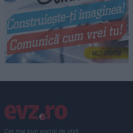
Linkuri utile
Cel mai bun portal de stiri!