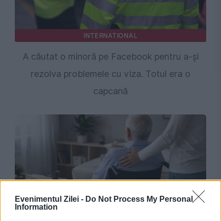
INTERNATIONAL
A căutat o minoră pe Facebook pentru a-și
rezolva problemele cu viza. Totul era o
capcană
Evenimentul Zilei -
Do Not Process My Personal
Information
SOCIAL