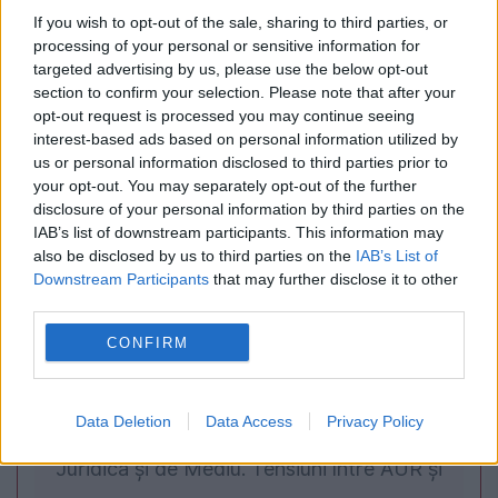
If you wish to opt-out of the sale, sharing to third parties, or
Sprijin financiar pentru îngrijirea vârstnicilor la
processing of your personal or sensitive information for
domiciliu. Cine poate beneficia de
targeted advertising by us, please use the below opt-out
section to confirm your selection. Please note that after your
indemnizație
opt-out request is processed you may continue seeing
interest-based ads based on personal information utilized by
us or personal information disclosed to third parties prior to
your opt-out. You may separately opt-out of the further
disclosure of your personal information by third parties on the
IAB’s list of downstream participants. This information may
also be disclosed by us to third parties on the
IAB’s List of
Downstream Participants
that may further disclose it to other
third parties.
CONFIRM
POLITICA
Data Deletion
Data Access
Privacy Policy
Legea biodiversității a trecut de Comisia
Juridică și de Mediu. Tensiuni între AUR și