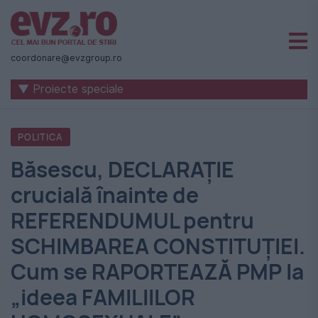
Știri
naționale
coordonare@evzgroup.ro
și
▼ Proiecte speciale
internaționale
|
POLITICA
România
Băsescu, DECLARAȚIE
-
crucială înainte de
Evenimentul
REFERENDUMUL pentru
Zilei
SCHIMBAREA CONSTITUȚIEI.
Cum se RAPORTEAZĂ PMP la
„ideea FAMILIILOR