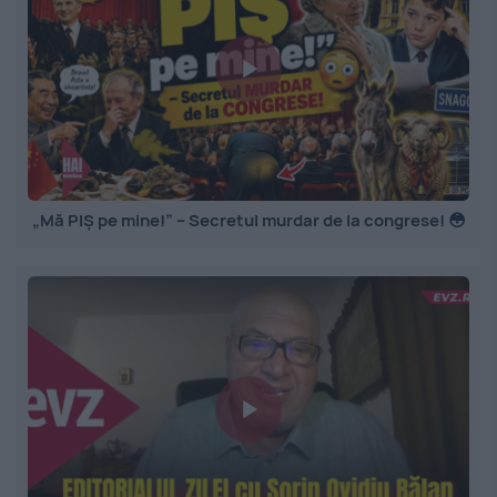
„Mă PIȘ pe mine!” – Secretul murdar de la congrese! 😳