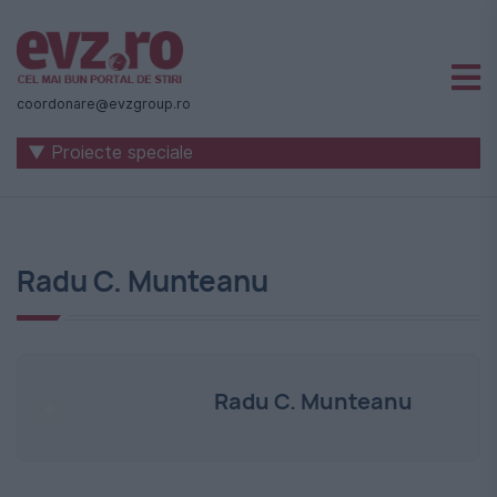
Știri
naționale
coordonare@evzgroup.ro
și
▼ Proiecte speciale
internaționale
|
România
Radu C. Munteanu
-
Evenimentul
Zilei
Radu C. Munteanu