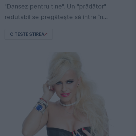
"Dansez pentru tine". Un "prădător"
redutabil se pregăteşte să intre în...
CITESTE STIREA