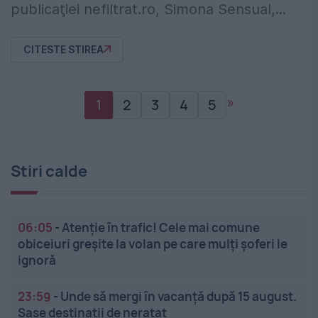
publicaţiei nefiltrat.ro, Simona Sensual,...
CITESTE STIREA
»
1
2
3
4
5
Stiri calde
06:05
-
Atenție în trafic! Cele mai comune
obiceiuri greșite la volan pe care mulți șoferi le
ignoră
23:59
-
Unde să mergi în vacanță după 15 august.
Șase destinații de neratat