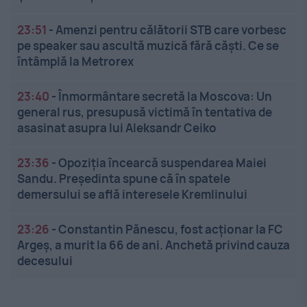
23:51
-
Amenzi pentru călătorii STB care vorbesc
pe speaker sau ascultă muzică fără căști. Ce se
întâmplă la Metrorex
23:40
-
Înmormântare secretă la Moscova: Un
general rus, presupusă victimă în tentativa de
asasinat asupra lui Aleksandr Ceiko
23:36
-
Opoziția încearcă suspendarea Maiei
Sandu. Președinta spune că în spatele
demersului se află interesele Kremlinului
23:26
-
Constantin Pănescu, fost acționar la FC
Argeș, a murit la 66 de ani. Anchetă privind cauza
decesului