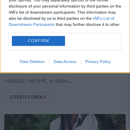
disclosure of your personal information by third parties on the
Victima lui Trancă, o Scufiţă Roşie mai
IAB’s list of downstream participants. This information may
sexy ca niciodată
also be disclosed by us to third parties on the
IAB’s List of
Downstream Participants
that may further disclose it to other
1 OCTOMBRIE 2012
third parties.
Victima medicului Trancă, Andreea Mocanu,
CONFIRM
se întoarce cu un pictorialâ€¦ de poveste.
Frumoasa brunetă care, în urmă cu cinci
Data Deletion
Data Access
Privacy Policy
ani, i-a căzut victimă medicului Tranca a
realizat, recent, o serie...
CITESTE STIREA