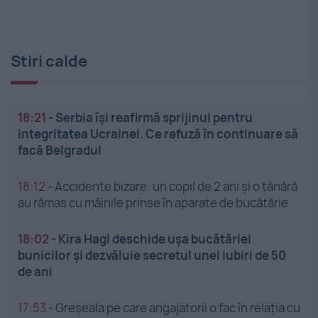
Stiri calde
18:21
-
Serbia își reafirmă sprijinul pentru
integritatea Ucrainei. Ce refuză în continuare să
facă Belgradul
18:12
-
Accidente bizare: un copil de 2 ani și o tânără
au rămas cu mâinile prinse în aparate de bucătărie
18:02
-
Kira Hagi deschide ușa bucătăriei
bunicilor și dezvăluie secretul unei iubiri de 50
de ani
17:53
-
Greșeala pe care angajatorii o fac în relația cu