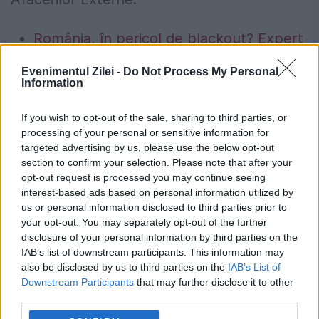
România, în pericol de blackout? Expert
în energie: „Trebuie să accelerăm cât se
Evenimentul Zilei -
Do Not Process My Personal
Information
poate de repede acele investiții”
Cum verifici dacă ai datorii la Primărie?
If you wish to opt-out of the sale, sharing to third parties, or
processing of your personal or sensitive information for
Metoda prin care afli online dacă ai
targeted advertising by us, please use the below opt-out
restanțe la taxe și impozite
section to confirm your selection. Please note that after your
opt-out request is processed you may continue seeing
interest-based ads based on personal information utilized by
us or personal information disclosed to third parties prior to
your opt-out. You may separately opt-out of the further
disclosure of your personal information by third parties on the
drone
Ro alert
tulcea
ucraina
IAB’s list of downstream participants. This information may
also be disclosed by us to third parties on the
IAB’s List of
Downstream Participants
that may further disclose it to other
third parties.