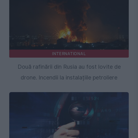
INTERNATIONAL
Două rafinării din Rusia au fost lovite de
drone. Incendii la instalațiile petroliere