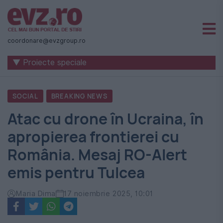
Știri
naționale
coordonare@evzgroup.ro
și
▼ Proiecte speciale
internaționale
|
SOCIAL
BREAKING NEWS
România
Atac cu drone în Ucraina, în
-
apropierea frontierei cu
Evenimentul
România. Mesaj RO-Alert
Zilei
emis pentru Tulcea
Maria Dima
17 noiembrie 2025, 10:01