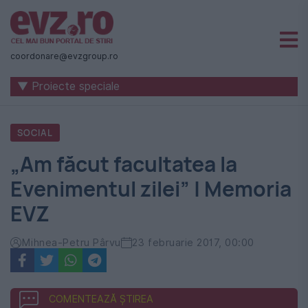
Știri
naționale
coordonare@evzgroup.ro
și
▼ Proiecte speciale
internaționale
|
SOCIAL
România
„Am făcut facultatea la
-
Evenimentul zilei” | Memoria
Evenimentul
EVZ
Zilei
Mihnea-Petru Pârvu
23 februarie 2017, 00:00
COMENTEAZĂ ȘTIREA