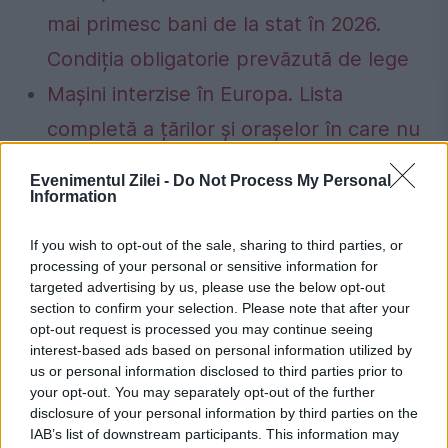
mai primesc bani de la stat în 2026.
Condiția obligatorie prevăzută de lege
Mașini interzise în Europa. Lista
completă a țărilor și orașelor în care nu
mai au voie să circule autoturismele
Evenimentul Zilei -
Do Not Process My Personal
Euro 3, Euro 4 sau Euro 5. Care este
Information
situația din România
If you wish to opt-out of the sale, sharing to third parties, or
processing of your personal or sensitive information for
targeted advertising by us, please use the below opt-out
section to confirm your selection. Please note that after your
opt-out request is processed you may continue seeing
brazilia
craiova
daniel
evz
stelian
interest-based ads based on personal information utilized by
us or personal information disclosed to third parties prior to
tanase
your opt-out. You may separately opt-out of the further
disclosure of your personal information by third parties on the
IAB’s list of downstream participants. This information may