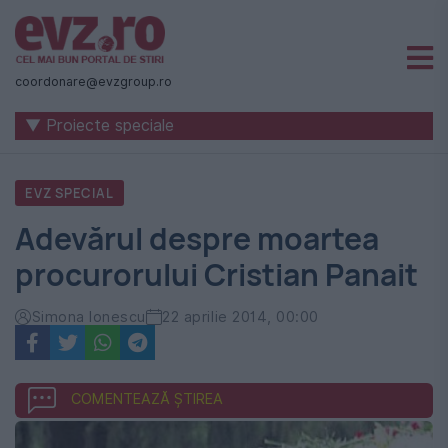
Știri
naționale
coordonare@evzgroup.ro
și
▼ Proiecte speciale
internaționale
|
EVZ SPECIAL
România
Adevărul despre moartea
-
procurorului Cristian Panait
Evenimentul
Zilei
Simona Ionescu
22 aprilie 2014, 00:00
COMENTEAZĂ ȘTIREA