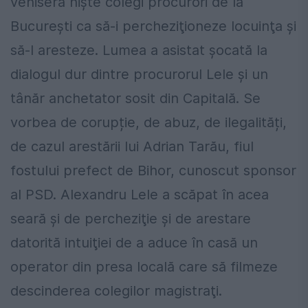
veniseră nişte colegi procurori de la
Bucureşti ca să-i percheziţioneze locuinţa şi
să-l aresteze. Lumea a asistat şocată la
dialogul dur dintre procurorul Lele şi un
tânăr anchetator sosit din Capitală. Se
vorbea de corupție, de abuz, de ilegalități,
de cazul arestării lui Adrian Tarău, fiul
fostului prefect de Bihor, cunoscut sponsor
al PSD. Alexandru Lele a scăpat în acea
seară şi de percheziţie şi de arestare
datorită intuiţiei de a aduce în casă un
operator din presa locală care să filmeze
descinderea colegilor magistraţi.