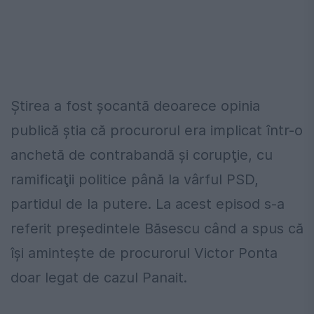
Ştirea a fost şocantă deoarece opinia
publică ştia că procurorul era implicat într-o
anchetă de contrabandă şi corupţie, cu
ramificaţii politice până la vârful PSD,
partidul de la putere. La acest episod s-a
referit preşedintele Băsescu când a spus că
îşi aminteşte de procurorul Victor Ponta
doar legat de cazul Panait.