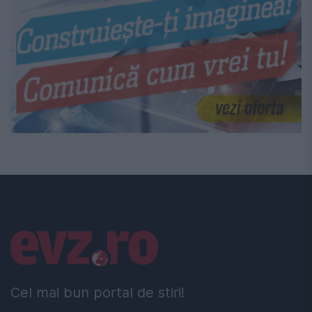
Linkuri utile
Cel mai bun portal de stiri!