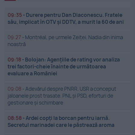
09:35
-
Durere pentru Dan Diaconescu. Fratele
său, implicat în OTV și DDTV, a murit la 60 de ani
09:27
-
Montréal, pe urmele Zeiței. Nadia din inima
noastră
09:18
-
Bolojan: Agențiile de rating vor analiza
trei factori-cheie înainte de următoarea
evaluare a României
09:08
-
Adevărul despre PNRR. USR a conceput
jaloanele prost trasate. PNL și PSD, eforturi de
gestionare și schimbare
08:58
-
Ardei copți la borcan pentru iarnă.
Secretul marinadei care le păstrează aroma