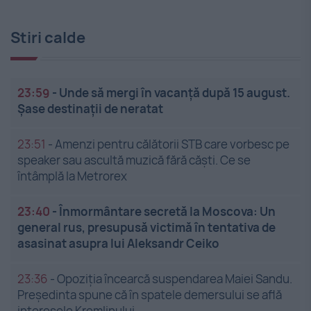
Stiri calde
23:59
-
Unde să mergi în vacanță după 15 august.
Șase destinații de neratat
23:51
-
Amenzi pentru călătorii STB care vorbesc pe
speaker sau ascultă muzică fără căști. Ce se
întâmplă la Metrorex
23:40
-
Înmormântare secretă la Moscova: Un
general rus, presupusă victimă în tentativa de
asasinat asupra lui Aleksandr Ceiko
23:36
-
Opoziția încearcă suspendarea Maiei Sandu.
Președinta spune că în spatele demersului se află
interesele Kremlinului