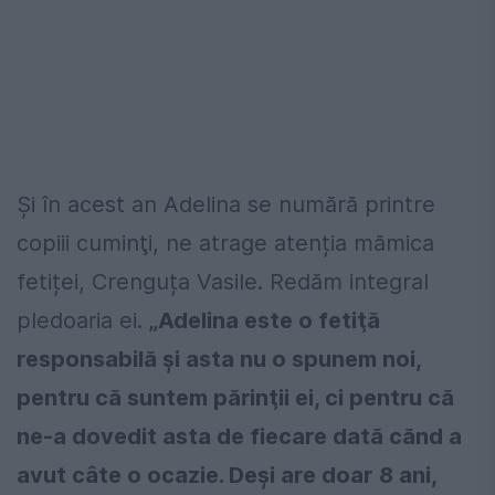
Şi în acest an Adelina se numără printre
copiii cuminţi, ne atrage atenția mămica
fetiței, Crenguța Vasile. Redăm integral
pledoaria ei.
„Adelina este o fetiţă
responsabilă şi asta nu o spunem noi,
pentru că suntem părinţii ei, ci pentru că
ne-a dovedit asta de fiecare dată cănd a
avut câte o ocazie. Deşi are doar 8 ani,