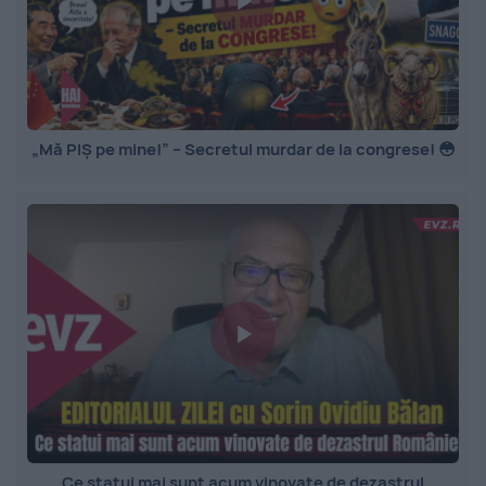
„Mă PIȘ pe mine!” – Secretul murdar de la congrese! 😳
Ce statui mai sunt acum vinovate de dezastrul