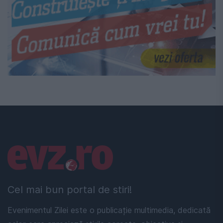
Linkuri utile
Cel mai bun portal de stiri!
Evenimentul Zilei este o publicație multimedia, dedicată