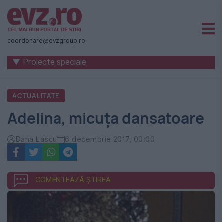
Știri
naționale
coordonare@evzgroup.ro
și
▼ Proiecte speciale
internaționale
|
ACTUALITATE
România
Adelina, micuța dansatoare
-
Evenimentul
Dana Lascu
6 decembrie 2017, 00:00
Zilei
COMENTEAZĂ ȘTIREA