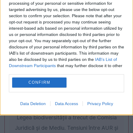
processing of your personal or sensitive information for
targeted advertising by us, please use the below opt-out
Bacalaureat 2026: Unii absolvenți vor putea
section to confirm your selection. Please note that after your
primi diploma mai devreme. Condiția impusă
opt-out request is processed you may continue seeing
interest-based ads based on personal information utilized by
de minister
us or personal information disclosed to third parties prior to
your opt-out. You may separately opt-out of the further
disclosure of your personal information by third parties on the
IAB’s list of downstream participants. This information may
also be disclosed by us to third parties on the
IAB’s List of
Downstream Participants
that may further disclose it to other
third parties.
CONFIRM
Data Deletion
Data Access
Privacy Policy
POLITICA
Legea biodiversității a trecut de Comisia
Juridică și de Mediu. Tensiuni între AUR și