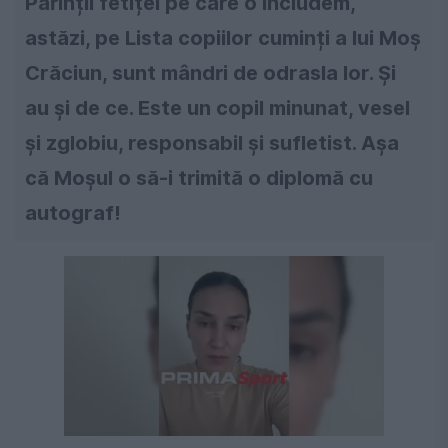
Părinții fetiței pe care o includem,
astăzi, pe Lista copiilor cuminți a lui Moș
Crăciun, sunt mândri de odrasla lor. Și
au și de ce. Este un copil minunat, vesel
și zglobiu, responsabil și sufletist. Așa
că Moșul o să-i trimită o diplomă cu
autograf!
Următorul videoclip în 4
Anulează