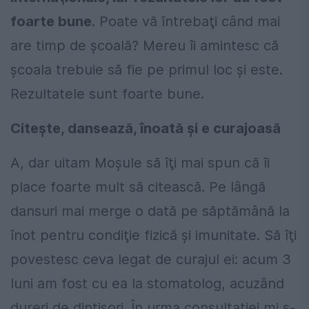
foarte bune
. Poate vă întrebaţi când mai
are timp de şcoală? Mereu îi amintesc că
şcoala trebuie să fie pe primul loc şi este.
Rezultatele sunt foarte bune.
Citește, dansează, înoată și e curajoasă
A, dar uitam Moşule să îţi mai spun că îi
place foarte mult să citească. Pe lângă
dansuri mai merge o dată pe săptămână la
înot pentru condiţie fizică şi imunitate. Să îţi
povestesc ceva legat de curajul ei: acum 3
luni am fost cu ea la stomatolog, acuzând
dureri de dințișori. În urma consultaţiei mi s-