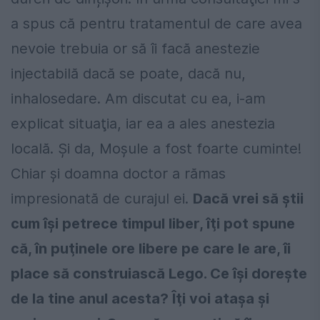
a spus că pentru tratamentul de care avea
nevoie trebuia or să îi facă anestezie
injectabilă dacă se poate, dacă nu,
inhalosedare. Am discutat cu ea, i-am
explicat situaţia, iar ea a ales anestezia
locală. Şi da, Moşule a fost foarte cuminte!
Chiar şi doamna doctor a rămas
impresionată de curajul ei.
Dacă vrei să știi
cum îşi petrece timpul liber, îţi pot spune
că, în puţinele ore libere pe care le are, îi
place să construiască Lego. Ce îşi doreşte
de la tine anul acesta? Îţi voi ataşa şi