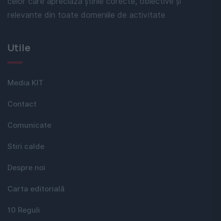
celor care apreciază știrile corecte, obiective și
relevante din toate domeniile de activitate
Utile
Media KIT
Contact
Comunicate
Stiri calde
Despre noi
Carta editorială
10 Reguli