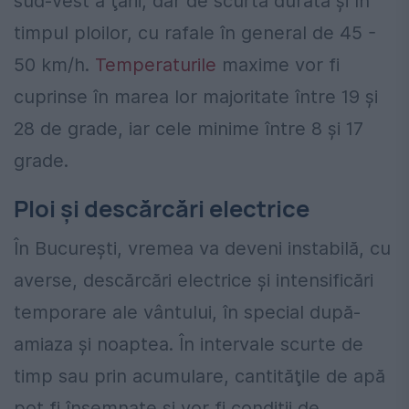
sud-vest a ţării, dar de scurtă durată şi în
timpul ploilor, cu rafale în general de 45 -
50 km/h.
Temperaturile
maxime vor fi
cuprinse în marea lor majoritate între 19 şi
28 de grade, iar cele minime între 8 şi 17
grade.
Ploi și descărcări electrice
În București, vremea va deveni instabilă, cu
averse, descărcări electrice şi intensificări
temporare ale vântului, în special după-
amiaza şi noaptea. În intervale scurte de
timp sau prin acumulare, cantităţile de apă
pot fi însemnate şi vor fi condiţii de