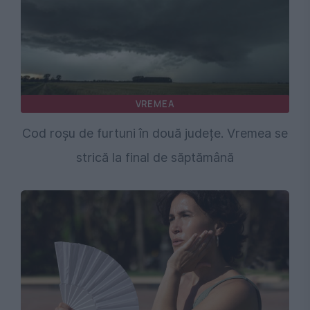
VREMEA
Cod roșu de furtuni în două județe. Vremea se
strică la final de săptămână