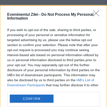
Şi în Bucureşti regimul termic va avea valori
Evenimentul Zilei -
Do Not Process My Personal
Information
apropiate de cele normale pentru această
perioadă. Îndeosebi în prima jumătate a
If you wish to opt-out of the sale, sharing to third parties, or
processing of your personal or sensitive information for
intervalului vor fi perioade cu fenomene de
targeted advertising by us, please use the below opt-out
instabilitate atmosferică (averse, descărcări
section to confirm your selection. Please note that after your
opt-out request is processed you may continue seeing
electrice şi intensificări de scurtă durată ale
interest-based ads based on personal information utilized by
us or personal information disclosed to third parties prior to
vântului).
your opt-out. You may separately opt-out of the further
disclosure of your personal information by third parties on the
Românii care au muncit peste 25 de ani
IAB’s list of downstream participants. This information may
also be disclosed by us to third parties on the
IAB’s List of
pot primi mai mulți bani la pensie. Cum
Downstream Participants
that may further disclose it to other
third parties.
funcționează calculul ascuns în puncte
CONFIRM
România, în pericol de blackout? Expert