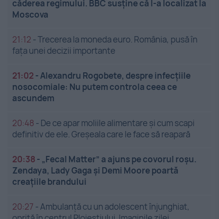
căderea regimului. BBC susține că l-a localizat la
Moscova
21:12
-
Trecerea la moneda euro. România, pusă în
fața unei decizii importante
21:02
-
Alexandru Rogobete, despre infecțiile
nosocomiale: Nu putem controla ceea ce
ascundem
20:48
-
De ce apar moliile alimentare și cum scapi
definitiv de ele. Greșeala care le face să reapară
20:38
-
„Fecal Matter” a ajuns pe covorul roșu.
Zendaya, Lady Gaga și Demi Moore poartă
creațiile brandului
20:27
-
Ambulanță cu un adolescent înjunghiat,
oprită în centrul Ploieștiului. Imaginile zilei