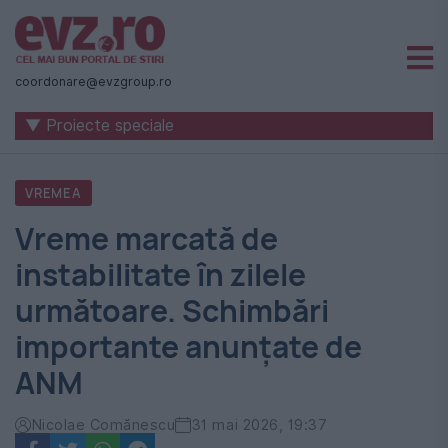
Știri
naționale
coordonare@evzgroup.ro
și
▼ Proiecte speciale
internaționale
|
VREMEA
România
Vreme marcată de
-
instabilitate în zilele
Evenimentul
următoare. Schimbări
Zilei
importante anunțate de
ANM
Nicolae Comănescu
31 mai 2026, 19:37