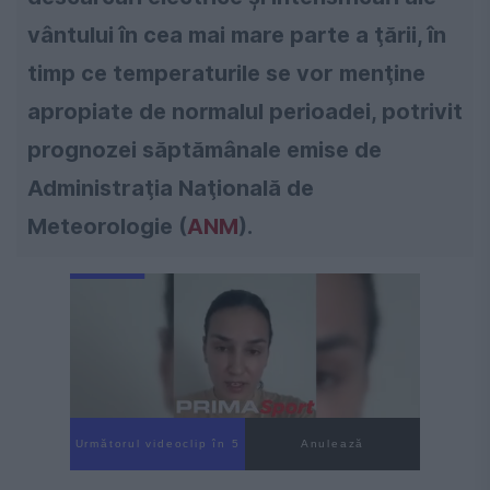
vântului în cea mai mare parte a ţării, în
timp ce temperaturile se vor menţine
apropiate de normalul perioadei, potrivit
prognozei săptămânale emise de
Administraţia Naţională de
Meteorologie (
ANM
).
Următorul videoclip în 4
Anulează