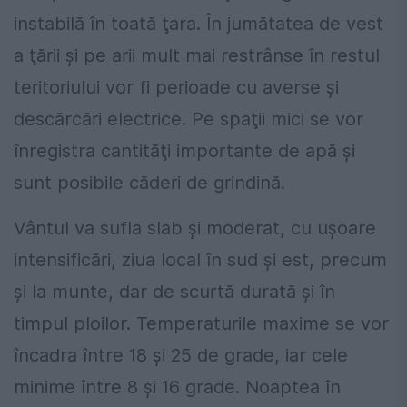
instabilă în toată ţara. În jumătatea de vest
a ţării şi pe arii mult mai restrânse în restul
teritoriului vor fi perioade cu averse şi
descărcări electrice. Pe spaţii mici se vor
înregistra cantităţi importante de apă şi
sunt posibile căderi de grindină.
Vântul va sufla slab şi moderat, cu uşoare
intensificări, ziua local în sud şi est, precum
şi la munte, dar de scurtă durată şi în
timpul ploilor. Temperaturile maxime se vor
încadra între 18 şi 25 de grade, iar cele
minime între 8 şi 16 grade. Noaptea în