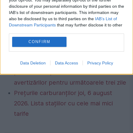
soluţioneze plângerea făcută de unul dintre
disclosure of your personal information by third parties on the
IAB’s list of downstream participants. This information may
învinuiţi împotriva urmăririi penale, deşi,
also be disclosed by us to third parties on the
IAB’s List of
potrivit unei decizii de îndrumare a instanţei
Downstream Participants
that may further disclose it to other
third parties.
supreme, o astfel de plângere trebuie
CONFIRM
respinsă ca inadmisibilă.
ANM schimbă prognoza: furtuni
Data Deletion
Data Access
Privacy Policy
puternice după caniculă. Harta
avertizărilor pentru următoarele trei zile
Prețurile carburanților joi, 6 august
2026. Lista stațiilor cu cele mai mici
tarife