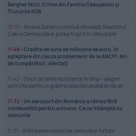
Serghei Mizil, Crima din Familia Ceaușescu și
Trucurile KGB
12:07
-
Nivelul Dunării continuă să scadă. Reactorul
2 de la Cernavodă ar putea fi oprit în câteva zile
11:48
-
Credite de sute de milioane de euro, în
așteptare din cauza problemelor de la ANCPI. Mii
de cumpărători, afectați
11:42
-
Soiuri de lalele rezistente în timp – alegeri
potrivite pentru o grădină spectaculoasă an de an
11:32
-
Un aeroport din România a rămas fără
combustibil pentru avioane. Ce se întâmplă cu
zborurile
11:21
-
ANM a emis coduri de caniculă și furtuni