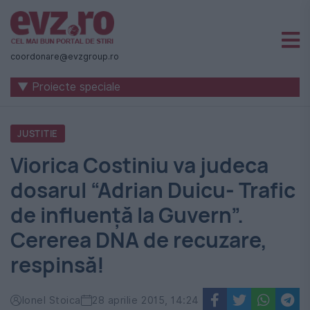
Știri
naționale
coordonare@evzgroup.ro
și
▼ Proiecte speciale
internaționale
|
JUSTITIE
România
Viorica Costiniu va judeca
-
dosarul “Adrian Duicu- Trafic
Evenimentul
de influență la Guvern”.
Zilei
Cererea DNA de recuzare,
respinsă!
Ionel Stoica
28 aprilie 2015, 14:24