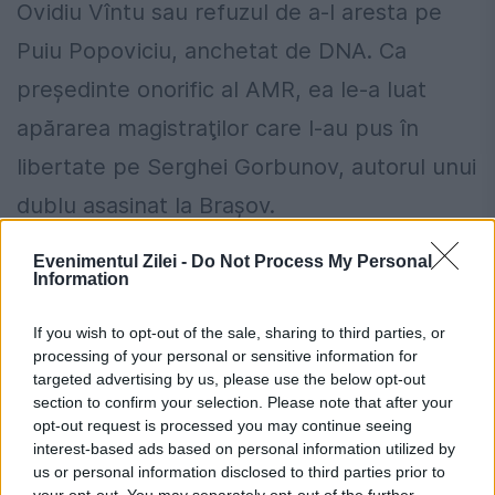
Ovidiu Vîntu sau refuzul de a-l aresta pe
Puiu Popoviciu, anchetat de DNA. Ca
preşedinte onorific al AMR, ea le-a luat
apărarea magistraţilor care l-au pus în
libertate pe Serghei Gorbunov, autorul unui
dublu asasinat la Braşov.
Reclamația DNA
Evenimentul Zilei -
Do Not Process My Personal
Information
În fine, în anii trecuți, DNA a reclamat-o pe
If you wish to opt-out of the sale, sharing to third parties, or
Viorica Costiniu la CSM pentru "rea-voinţă",
processing of your personal or sensitive information for
targeted advertising by us, please use the below opt-out
întrucât a insistat şase luni să primească
section to confirm your selection. Please note that after your
opt-out request is processed you may continue seeing
dosarul "Poşta", înainte ca ancheta să fie
interest-based ads based on personal information utilized by
finalizată, sub pretextul că trebuie să
us or personal information disclosed to third parties prior to
your opt-out. You may separately opt-out of the further