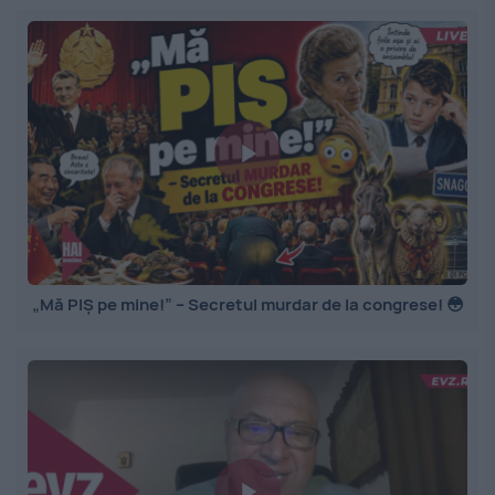
„Mă PIȘ pe mine!” – Secretul murdar de la congrese! 😳