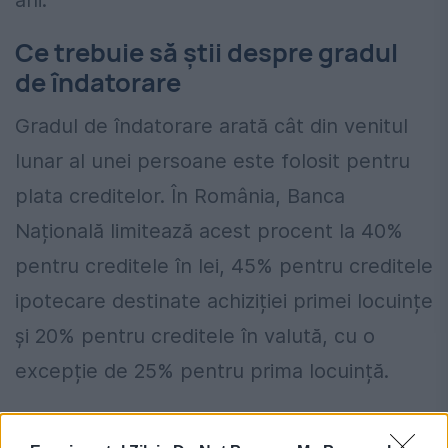
Ce trebuie să știi despre gradul
de îndatorare
Gradul de îndatorare arată cât din venitul
lunar al unei persoane este folosit pentru
plata creditelor. În România, Banca
Națională limitează acest procent la 40%
pentru creditele în lei, 45% pentru creditele
ipotecare destinate achiziției primei locuințe
și 20% pentru creditele în valută, cu o
excepție de 25% pentru prima locuință.
România, în pericol de blackout? Expert