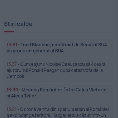
Stiri calde
13:51
-
Todd Blanche, confirmat de Senatul SUA
ca procuror general al SUA
13:37
-
Cum a ajuns Nicolae Ceaușescu să-i ceară
ajutorul lui Ronald Reagan după catastrofa de la
Cernobîl
13:30
-
Mecena Românilor. Între Calea Victoriei
și Aleea Teilor.
13:21
-
O dronă venită din spațiul aerian al României
a explodat pe teritoriul Bulgariei și a căzut într-un