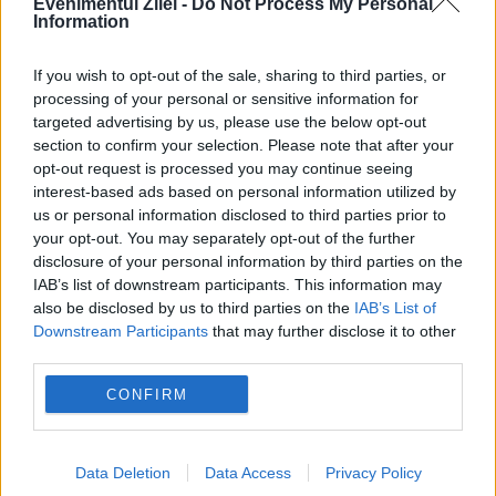
Evenimentul Zilei -
Do Not Process My Personal
în energie: „Trebuie să accelerăm cât se
Information
poate de repede acele investiții”
If you wish to opt-out of the sale, sharing to third parties, or
Cum verifici dacă ai datorii la Primărie?
processing of your personal or sensitive information for
targeted advertising by us, please use the below opt-out
Metoda prin care afli online dacă ai
section to confirm your selection. Please note that after your
restanțe la taxe și impozite
opt-out request is processed you may continue seeing
interest-based ads based on personal information utilized by
us or personal information disclosed to third parties prior to
your opt-out. You may separately opt-out of the further
disclosure of your personal information by third parties on the
IAB’s list of downstream participants. This information may
banca
banca transilvania
banci
BNR
also be disclosed by us to third parties on the
IAB’s List of
Downstream Participants
that may further disclose it to other
cec Bank
credit
ing bank
limita
third parties.
varsta
CONFIRM
Data Deletion
Data Access
Privacy Policy