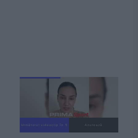
Următorul videoclip în 3
Anulează