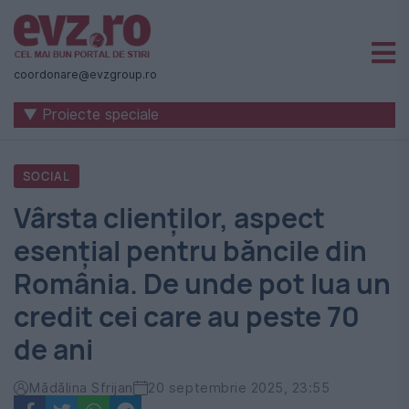
Știri
naționale
coordonare@evzgroup.ro
și
▼ Proiecte speciale
internaționale
|
SOCIAL
România
Vârsta clienților, aspect
-
esențial pentru băncile din
Evenimentul
România. De unde pot lua un
Zilei
credit cei care au peste 70
de ani
Mădălina Sfrijan
20 septembrie 2025, 23:55