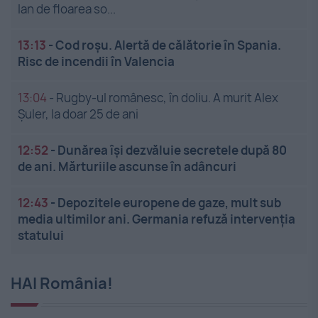
lan de floarea so...
13:13
-
Cod roșu. Alertă de călătorie în Spania.
Risc de incendii în Valencia
13:04
-
Rugby-ul românesc, în doliu. A murit Alex
Șuler, la doar 25 de ani
12:52
-
Dunărea își dezvăluie secretele după 80
de ani. Mărturiile ascunse în adâncuri
12:43
-
Depozitele europene de gaze, mult sub
media ultimilor ani. Germania refuză intervenția
statului
HAI România!