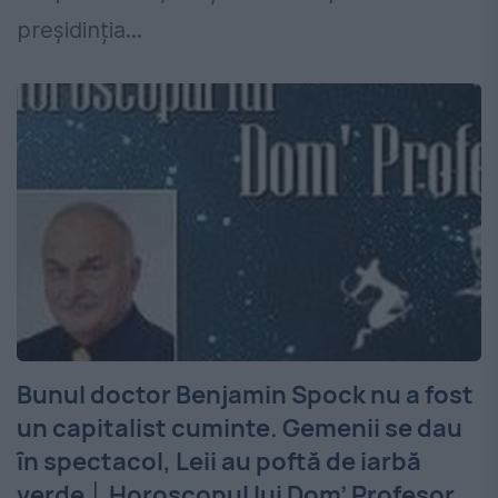
preșidinția...
Bunul doctor Benjamin Spock nu a fost
un capitalist cuminte. Gemenii se dau
în spectacol, Leii au poftă de iarbă
verde │ Horoscopul lui Dom’ Profesor