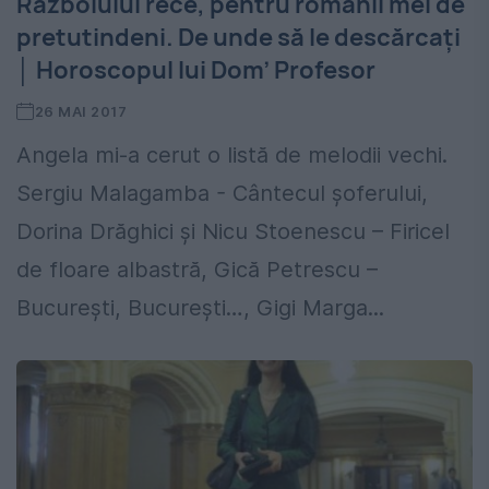
Războiului rece, pentru românii mei de
pretutindeni. De unde să le descărcați
│ Horoscopul lui Dom’ Profesor
26 MAI 2017
Angela mi-a cerut o listă de melodii vechi.
Sergiu Malagamba - Cântecul șoferului,
Dorina Drăghici și Nicu Stoenescu – Firicel
de floare albastră, Gică Petrescu –
București, București…, Gigi Marga...