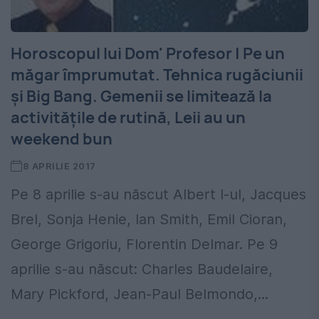
Horoscopul lui Dom' Profesor | Pe un
măgar împrumutat. Tehnica rugăciunii
și Big Bang. Gemenii se limitează la
activitățile de rutină, Leii au un
weekend bun
8 APRILIE 2017
Pe 8 aprilie s-au născut Albert I-ul, Jacques
Brel, Sonja Henie, Ian Smith, Emil Cioran,
George Grigoriu, Florentin Delmar. Pe 9
aprilie s-au născut: Charles Baudelaire,
Mary Pickford, Jean-Paul Belmondo,...