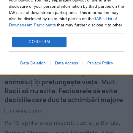
disclosure of your personal information by third parties on the
IAB’s list of downstream participants. This information may
also be disclosed by us to third parties on the
IAB’s List of
Downstream Participants
that may further disclose it to other
third parties.
CONFIRM
Horoscopul lui Dom' Profesor | 2014
Data Deletion
Data Access
Privacy Policy
JO25 – vânătoarea a început! Un
animăluț îți prelungește viața. Mult.
Racii să nu ezite, Fecioarele să evite
deciziile care duc la schimbări majore
19 APRILIE 2017
Pe 19 aprilie s-au născut: Lucreţia Borgia,