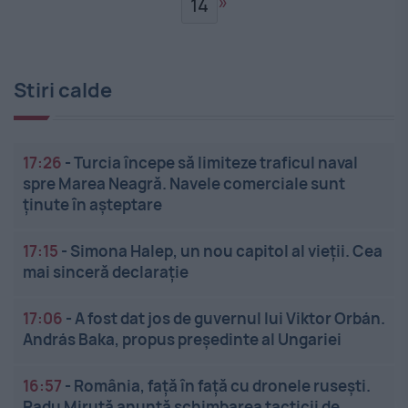
»
14
Stiri calde
17:26
-
Turcia începe să limiteze traficul naval
spre Marea Neagră. Navele comerciale sunt
ținute în așteptare
17:15
-
Simona Halep, un nou capitol al vieții. Cea
mai sinceră declarație
17:06
-
A fost dat jos de guvernul lui Viktor Orbán.
András Baka, propus președinte al Ungariei
16:57
-
România, față în față cu dronele rusești.
Radu Miruță anunță schimbarea tacticii de