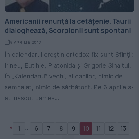
Americanii renunță la cetățenie. Taurii
dialoghează, Scorpionii sunt spontani
5 APRILIE 2017
În calendarul creştin ortodox fix sunt Sfinţii:
Irineu, Eutihie, Platonida şi Grigorie Sinaitul.
În „Kalendarul” vechi, al dacilor, nimic de
semnalat, nimic de sărbătorit. Pe 6 aprilie s-
au născut James...
«
…
1
6
7
8
9
10
11
12
13