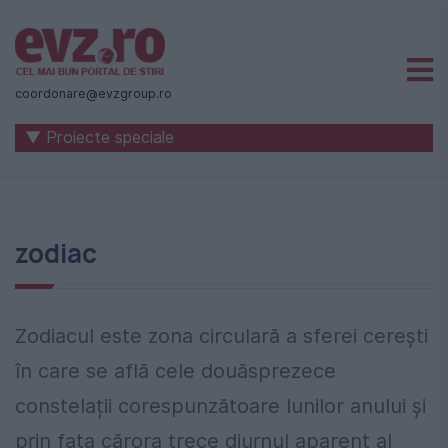
Știri
naționale
coordonare@evzgroup.ro
și
▼ Proiecte speciale
internaționale
|
România
zodiac
-
Evenimentul
Zilei
Zodiacul este zona circulară a sferei cerești
în care se află cele douăsprezece
constelații corespunzătoare lunilor anului și
prin fața cărora trece diurnul aparent al