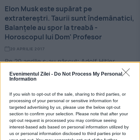
Elon Musk este supărat pe
extratereștri. Taurii sunt îndemânatici,
Balanțele au spor la treabă -
Horoscopul lui Dom' Profesor
20 APRILIE 2017
Pe 20 aprilie s-au născut: Adolf Hitler,
Napoleon al III-lea, Harvey Firestone,
Evenimentul Zilei -
Do Not Process My Personal
Information
Harold Lloyd, Jessica Lange, Carol I, Vasile
Timiș, Adrian Ilie. În calendarul creştin
If you wish to opt-out of the sale, sharing to third parties, or
processing of your personal or sensitive information for
ortodox fix sunt Sfinţii: Teotim...
targeted advertising by us, please use the below opt-out
section to confirm your selection. Please note that after your
opt-out request is processed you may continue seeing
interest-based ads based on personal information utilized by
us or personal information disclosed to third parties prior to
your opt-out. You may separately opt-out of the further