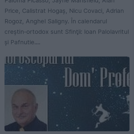
Paloma Picasso, Jayne Mansfield, Alan
Price, Calistrat Hogaş, Nicu Covaci, Adrian
Rogoz, Anghel Saligny. În calendarul
creștin-ortodox sunt Sfinţii: Ioan Palolavritul
şi Pafnutie....